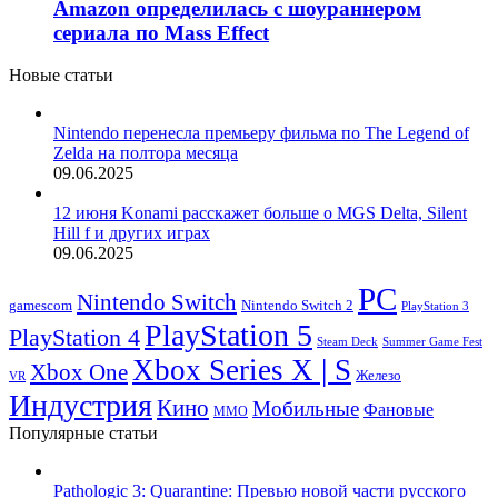
Amazon определилась с шоураннером
сериала по Mass Effect
Новые статьи
Nintendo перенесла премьеру фильма по The Legend of
Zelda на полтора месяца
09.06.2025
12 июня Konami расскажет больше о MGS Delta, Silent
Hill f и других играх
09.06.2025
PC
Nintendo Switch
Nintendo Switch 2
gamescom
PlayStation 3
PlayStation 5
PlayStation 4
Steam Deck
Summer Game Fest
Xbox Series X | S
Xbox One
Железо
VR
Индустрия
Кино
Мобильные
Фановые
ММО
Популярные статьи
Pathologic 3: Quarantine: Превью новой части русского