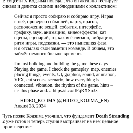
В соцсети X
Кодзима
поведал, что он активно тестирует
сиквел и делится своими наблюдениями с коллективом:
Сейчас я просто собираю и собираю игру. Играя
в неё, проверяю геймплей, карту, врагов,
расположение вещей, события, интерфейс,
графику, звук, анимацию, видеоэффекты, кат-
сцены, сценарий, то, как всё связано, вибрацию,
ритм игры, подсказки, — это нынешняя фаза,
и я отсылаю свои заметки команде. В общем, это
займёт немного больше времени.
I'm just building and building the game these days.
Playing the game, I check the gameplay, map, enemies,
placing things, events, UI, graphics, sound, animation,
VFX, cut scenes, scenario, how everything is
connected, vibration, the rhythm of the game, hints –
it's this phase and… https://t.co/tIFqRXSu3z
— HIDEO_KOJIMA (@HIDEO_KOJIMA_EN)
August 28, 2024
Чуть позже
Кодзима
уточнил, что фундамент
Death Stranding
2
уже готов и теперь студия выстраивает на нём цельное
произведение: