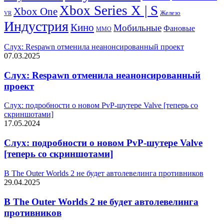
Xbox Series X | S
Xbox One
Железо
VR
Индустрия
Кино
Мобильные
Фановые
ММО
Слух: Respawn отменила неанонсированный проект
07.03.2025
Слух: Respawn отменила неанонсированный
проект
Слух: подробности о новом PvP-шутере Valve [теперь со
скриншотами]
17.05.2024
Слух: подробности о новом PvP-шутере Valve
[теперь со скриншотами]
В The Outer Worlds 2 не будет автолевелинга противников
29.04.2025
В The Outer Worlds 2 не будет автолевелинга
противников