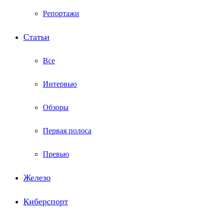
Репортажи
Статьи
Все
Интервью
Обзоры
Первая полоса
Превью
Железо
Киберспорт