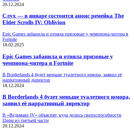
20.12.2024
Слух — в январе состоится анонс ремейка The
Elder Scrolls IV: Oblivion
Epic Games забанила и отняла призовые у чемпиона-читера в
Fortnite
18.02.2025
Epic Games забанила и отняла призовые у
чемпиона-читера в Fortnite
В Borderlands 4 будет меньше туалетного юмора, заявил её
нарративный директор
18.12.2024
В Borderlands 4 будет меньше туалетного юмора,
заявил её нарративный директор
В «Ведьмаке IV» объяснят, куда делись сверхспособности
Цири из третьей части
20.12.2024