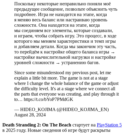
Поскольку некоторые неправильно поняли моё
предыдущее сообщение, позвольте объяснить чуть
подробнее. Игра не находится на этапе, когда
я меняю весь баланс или настраиваю уровень
сложности. Она находится на этапе, когда
мы соединяем все элементы, которые создавали,
и играем, чтобы собрать игру. Это процесс, в ходе
которого мы меняем характеристики и темп игры
и добавляем детали. Когда мы закончим эту часть,
то перейдём к настройке общего баланса игры →
настройке вычислительной нагрузки и настройке
уровней сложности → устранению багов.
Since some misunderstood my previous post, let me
explain a little bit more. The game is not at a stage
where I change the whole balance of the game or adjust
the difficulty level. It's at a stage where we connect all
the parts that everyone was creating, and play through it
to… https://t.co/bYoP7PMdGK
— HIDEO_KOJIMA (@HIDEO_KOJIMA_EN)
August 28, 2024
Death Stranding 2: On The Beach
стартует на
PlayStation 5
в 2025 году. Новые сведения об игре будут раскрыты