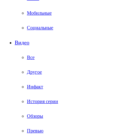
Мобильные
Социальные
Видео
Все
Другое
Инфакт
История серии
Обзоры
Превью