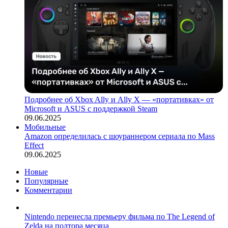
Подробнее об Xbox Ally и Ally X — «портативках» от
Microsoft и ASUS с поддержкой Steam
09.06.2025
Мобильные
Amazon определилась с шоураннером сериала по Mass
Effect
09.06.2025
Новые
Популярные
Комментарии
Nintendo перенесла премьеру фильма по The Legend of
Zelda на полтора месяца