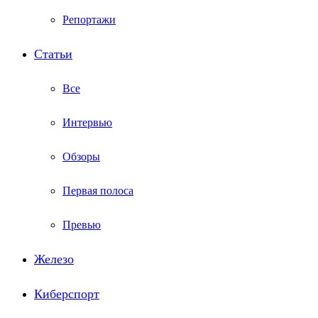
Репортажи
Статьи
Все
Интервью
Обзоры
Первая полоса
Превью
Железо
Киберспорт