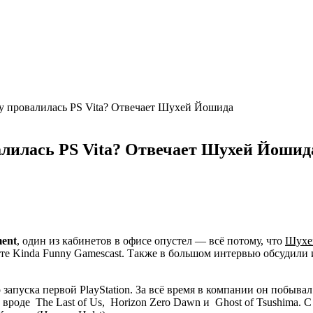
у провалилась PS Vita? Отвечает Шухей Йошида
алилась PS Vita? Отвечает Шухей Йошид
ment
, один из кабинетов в офисе опустел — всё потому, что
Шухе
касте Kinda Funny Gamescast. Также в большом интервью обсудил
о запуска первой PlayStation. За всё время в компании он побыв
ы вроде
The Last of Us
,
Horizon Zero Dawn
и
Ghost of Tsushima
. С