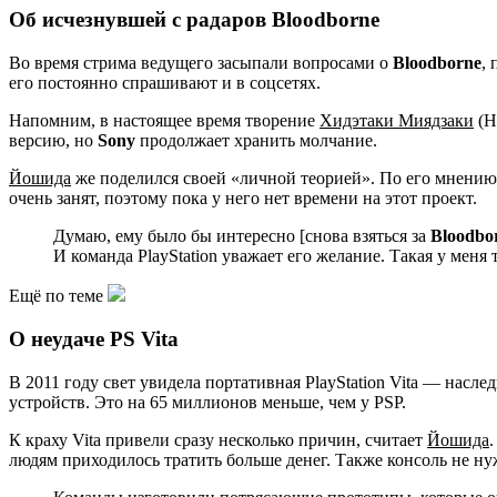
Об исчезнувшей с радаров Bloodborne
Во время стрима ведущего засыпали вопросами о
Bloodborne
,
его постоянно спрашивают и в соцсетях.
Напомним, в настоящее время творение
Хидэтаки Миядзаки
(H
версию, но
Sony
продолжает хранить молчание.
Йошида
же поделился своей «личной теорией». По его мнени
очень занят, поэтому пока у него нет времени на этот проект.
Думаю, ему было бы интересно [снова взяться за
Bloodbo
И команда PlayStation уважает его желание. Такая у меня 
Ещё по теме
О неудаче PS Vita
В 2011 году свет увидела портативная PlayStation Vita — насл
устройств. Это на 65 миллионов меньше, чем у PSP.
К краху Vita привели сразу несколько причин, считает
Йошида
людям приходилось тратить больше денег. Также консоль не ну