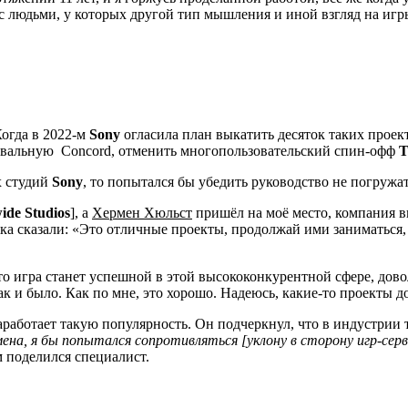
х с людьми, у которых другой тип мышления и иной взгляд на и
Когда в 2022-м
Sony
огласила план выкатить десяток таких проект
ровальную
Concord
, отменить многопользовательский спин-офф
T
х студий
Sony
, то попытался бы убедить руководство не погружа
ide Studios
], а
Хермен Хюльст
пришёл на моё место, компания в
а сказали: «Это отличные проекты, продолжай ими заниматься,
что игра станет успешной в этой высококонкурентной сфере, до
ак и было. Как по мне, это хорошо. Надеюсь, какие-то проекты д
аработает такую популярность. Он подчеркнул, что в индустрии 
на, я бы попытался сопротивляться [уклону в сторону игр-серви
 поделился специалист.