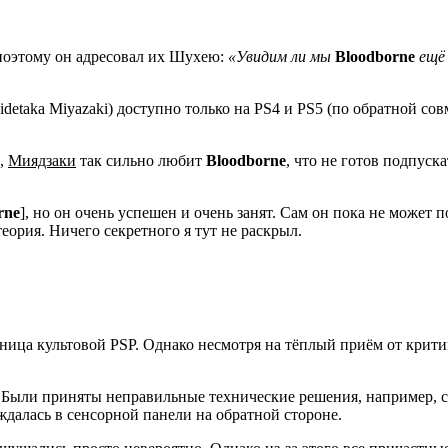
 поэтому он адресовал их Шухею:
«Увидим ли мы
Bloodborne
ещё 
idetaka Miyazaki) доступно только на PS4 и PS5 (по обратной с
ю,
Миядзаки
так сильно любит
Bloodborne
, что не готов подпуска
rne
], но он очень успешен и очень занят. Сам он пока не может п
теория. Ничего секретного я тут не раскрыл.
едница культовой PSP. Однако несмотря на тёплый приём от крит
. Были приняты неправильные технические решения, например, со
ждалась в сенсорной панели на обратной стороне.