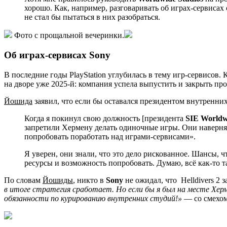
хорошо. Как, например, разговаривать об играх-сервиса
не стал бы пытаться в них разобраться.
Фото с прощальной вечеринки.
Об играх-сервисах Sony
В последние годы PlayStation углубилась в тему игр-сервисов. 
на дворе уже 2025-й: компания успела выпустить и закрыть п
Йошида
заявил, что если бы оставался президентом внутренни
Когда я покинул свою должность [президента
SIE Worldw
запретили Хермену делать одиночные игры. Они наверняк
попробовать поработать над играми-сервисами».
Я уверен, они знали, что это дело рискованное. Шансы, 
ресурсы и возможность попробовать. Думаю, всё как-то т
По словам
Йошиды
, никто в
Sony
не ожидал, что
Helldivers 2
з
в итоге стратегия сработает. Но если бы я был на месте Херме
обязанности по курированию внутренних студий!»
— со смехом