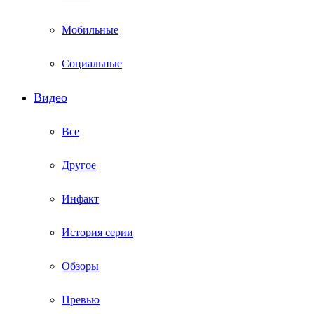
Мобильные
Социальные
Видео
Все
Другое
Инфакт
История серии
Обзоры
Превью