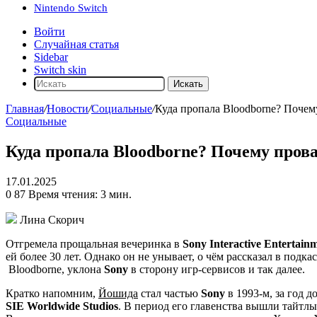
Nintendo Switch
Войти
Случайная статья
Sidebar
Switch skin
Искать
Главная
/
Новости
/
Социальные
/
Куда пропала Bloodborne? Почем
Социальные
Куда пропала Bloodborne? Почему пров
17.01.2025
0
87
Время чтения: 3 мин.
Лина Скорич
Отгремела прощальная вечеринка в
Sony Interactive Entertain
ей более 30 лет. Однако он не унывает, о чём рассказал в под
Bloodborne
, уклона
Sony
в сторону игр-сервисов и так далее.
Кратко напомним,
Йошида
стал частью
Sony
в 1993-м, за год д
SIE Worldwide Studios
. В период его главенства вышли тайтл