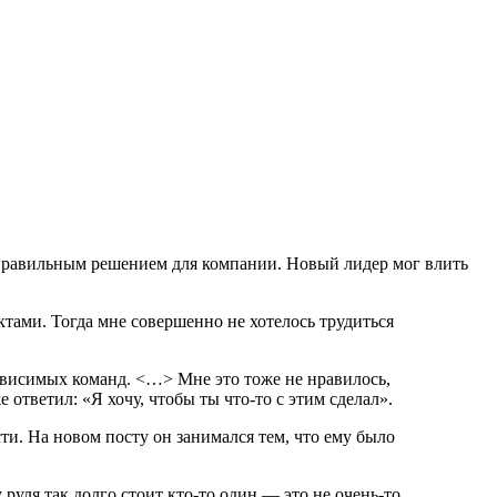
о правильным решением для компании. Новый лидер мог влить
ктами. Тогда мне совершенно не хотелось трудиться
ависимых команд. <…> Мне это тоже не нравилось,
е ответил: «Я хочу, чтобы ты что-то с этим сделал».
ти. На новом посту он занимался тем, что ему было
 руля так долго стоит кто-то один — это не очень-то