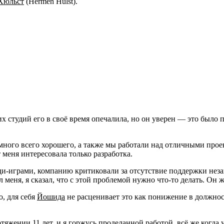
Хюльст
(Hermen Hulst).
их студий его в своё время опечалила, но он уверен — это был
много всего хорошего, а также мы работали над отличными прое
 меня интересовала только разработка.
нди-играми, компанию критиковали за отсутствие поддержки нез
 меня, я сказал, что с этой проблемой нужно что-то делать. Он ж
о, для себя
Йошида
не расценивает это как понижение в должнос
тяжении 11 лет, и я горжусь проделанной работой, всё же когда у