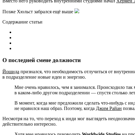
Вместо него руководить внутренними студиями начал
Хермен 
Позже Хюльст забрался ещё выше
Содержание статьи
О последней смене должности
Йошида
признался, что необходимость отлучиться от внутренн
в подразделение новые идеи и энергию.
Мне очень нравилось, чем я занимался. Происходило так 
в каком-либо другом подразделении — спустя столько лет
В момент, когда мне предложили сделать что-нибудь с и
не нравился наш образ. Поэтому, когда
Джим Райан
позвал
Несмотря на то, что переход к инди мог выглядеть неоднозначн
действительно интересно.
Хотя мне нравилось руководить
Worldwide Studios
на про