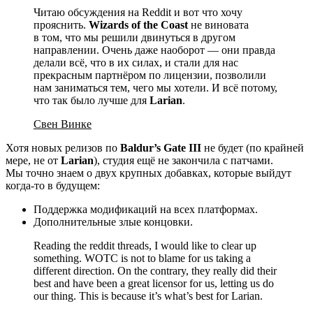
Читаю обсуждения на Reddit и вот что хочу
прояснить.
Wizards of the Coast
не виновата
в том, что мы решили двинуться в другом
направлении. Очень даже наоборот — они правда
делали всё, что в их силах, и стали для нас
прекрасным партнёром по лицензии, позволили
нам заниматься тем, чего мы хотели. И всё потому,
что так было лучше для
Larian
.
Свен Винке
Хотя новых релизов по
Baldur’s Gate III
не будет (по крайней
мере, не от
Larian
), студия ещё не закончила с патчами.
Мы точно знаем о двух крупных добавках, которые выйдут
когда-то в будущем:
Поддержка модификаций на всех платформах.
Дополнительные злые концовки.
Reading the reddit threads, I would like to clear up
something. WOTC is not to blame for us taking a
different direction. On the contrary, they really did their
best and have been a great licensor for us, letting us do
our thing. This is because it’s what’s best for Larian.