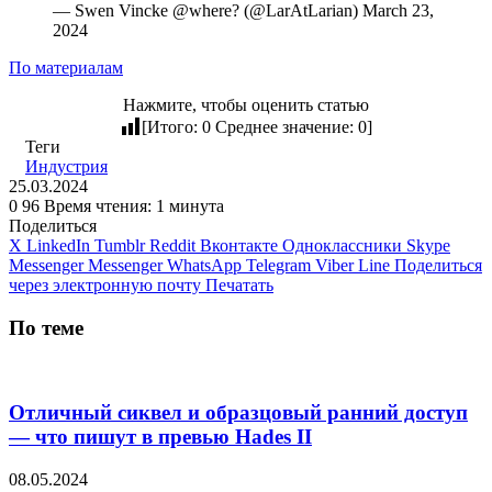
— Swen Vincke @where? (@LarAtLarian) March 23,
2024
По материалам
Нажмите, чтобы оценить статью
[Итого:
0
Среднее значение:
0
]
Теги
Индустрия
25.03.2024
0
96
Время чтения: 1 минута
Поделиться
X
LinkedIn
Tumblr
Reddit
Вконтакте
Одноклассники
Skype
Messenger
Messenger
WhatsApp
Telegram
Viber
Line
Поделиться
через электронную почту
Печатать
По теме
Отличный сиквел и образцовый ранний доступ
— что пишут в превью Hades II
08.05.2024