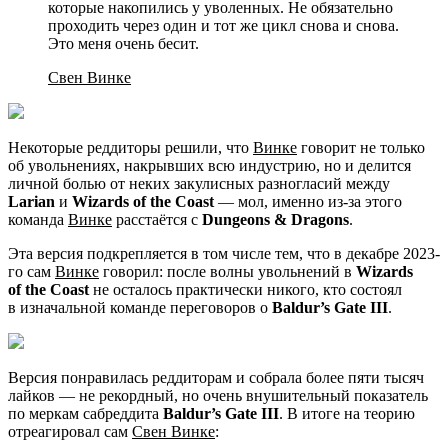
которые накопились у уволенных. Не обязательно
проходить через один и тот же цикл снова и снова.
Это меня очень бесит.
Свен Винке
Некоторые реддиторы решили, что
Винке
говорит не только
об увольнениях, накрывших всю индустрию, но и делится
личной болью от неких закулисных разногласий между
Larian
и
Wizards of the Coast
— мол, именно из-за этого
команда
Винке
расстаётся с
Dungeons & Dragons
.
Эта версия подкрепляется в том числе тем, что в декабре 2023-
го сам
Винке
говорил: после волны увольнений в
Wizards
of the Coast
не осталось практически никого, кто состоял
в изначальной команде переговоров о
Baldur’s Gate III
.
Версия понравилась реддиторам и собрала более пяти тысяч
лайков — не рекордный, но очень внушительный показатель
по меркам сабреддита
Baldur’s Gate III
. В итоге на теорию
отреагировал сам
Свен Винке
: