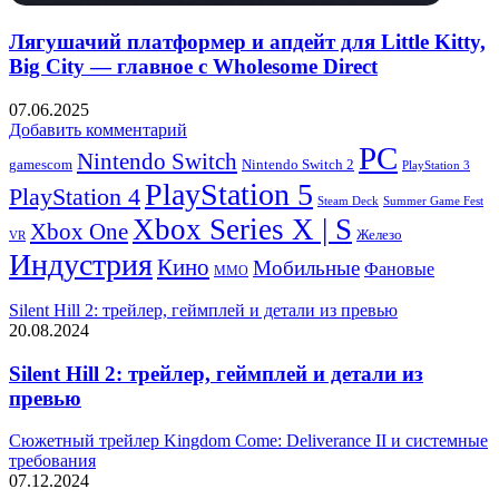
Лягушачий платформер и апдейт для Little Kitty,
Big City — главное с Wholesome Direct
07.06.2025
Добавить комментарий
PC
Nintendo Switch
Nintendo Switch 2
gamescom
PlayStation 3
PlayStation 5
PlayStation 4
Steam Deck
Summer Game Fest
Xbox Series X | S
Xbox One
Железо
VR
Индустрия
Кино
Мобильные
Фановые
ММО
Silent Hill 2: трейлер, геймплей и детали из превью
20.08.2024
Silent Hill 2: трейлер, геймплей и детали из
превью
Сюжетный трейлер Kingdom Come: Deliverance II и системные
требования
07.12.2024