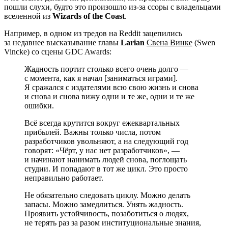
пошли слухи, будто это произошло из-за ссоры с владельцами
вселенной из
Wizards of the Coast
.
Например, в одном из тредов на Reddit зацепились
за недавнее высказывание главы
Larian
Свена Винке
(Swen
Vincke) со сцены GDC Awards:
Жадность портит столько всего очень долго —
с момента, как я начал [заниматься играми].
Я сражался с издателями всю свою жизнь и снова
и снова и снова вижу одни и те же, одни и те же
ошибки.
Всё всегда крутится вокруг ежеквартальных
прибылей. Важны только числа, потом
разработчиков увольняют, а на следующий год
говорят: «Чёрт, у нас нет разработчиков», —
и начинают нанимать людей снова, поглощать
студии. И попадают в тот же цикл. Это просто
неправильно работает.
Не обязательно следовать циклу. Можно делать
запасы. Можно замедлиться. Унять жадность.
Проявить устойчивость, позаботиться о людях,
не терять раз за разом институциональные знания,