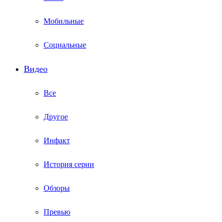
Мобильные
Социальные
Видео
Все
Другое
Инфакт
История серии
Обзоры
Превью