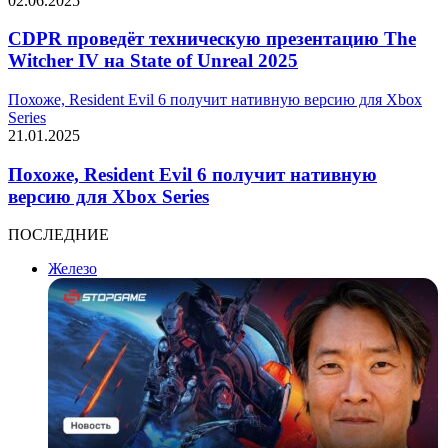
02.06.2025
CDPR проведёт техническую презентацию The
Witcher IV на State of Unreal 2025
Похоже, Resident Evil 6 получит нативную версию для Xbox
Series
21.01.2025
Похоже, Resident Evil 6 получит нативную
версию для Xbox Series
ПОСЛЕДНИЕ
Железо