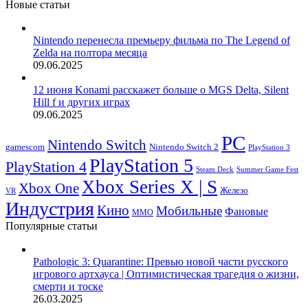
Новые статьи
Nintendo перенесла премьеру фильма по The Legend of
Zelda на полтора месяца
09.06.2025
12 июня Konami расскажет больше о MGS Delta, Silent
Hill f и других играх
09.06.2025
PC
Nintendo Switch
Nintendo Switch 2
gamescom
PlayStation 3
PlayStation 5
PlayStation 4
Steam Deck
Summer Game Fest
Xbox Series X | S
Xbox One
Железо
VR
Индустрия
Кино
Мобильные
Фановые
ММО
Популярные статьи
Pathologic 3: Quarantine: Превью новой части русского
игрового артхауса | Оптимистическая трагедия о жизни,
смерти и тоске
26.03.2025