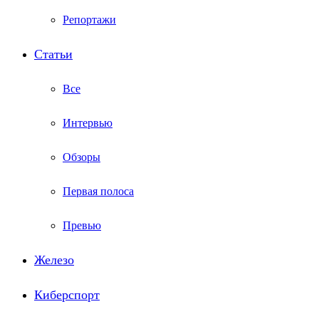
Репортажи
Статьи
Все
Интервью
Обзоры
Первая полоса
Превью
Железо
Киберспорт