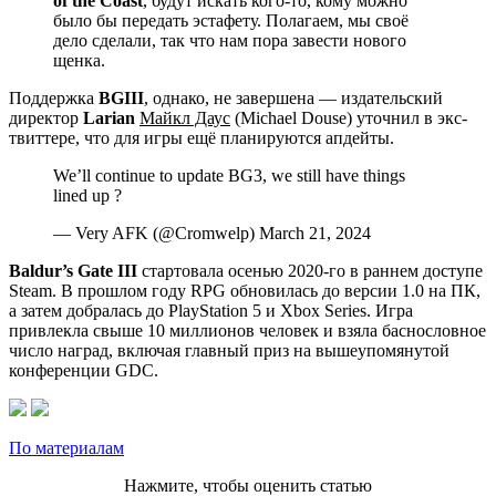
of the Coast
, будут искать кого-то, кому можно
было бы передать эстафету. Полагаем, мы своё
дело сделали, так что нам пора завести нового
щенка.
Поддержка
BGIII
, однако, не завершена — издательский
директор
Larian
Майкл Даус
(Michael Douse) уточнил в экс-
твиттере, что для игры ещё планируются апдейты.
We’ll continue to update BG3, we still have things
lined up ?
— Very AFK (@Cromwelp) March 21, 2024
Baldur’s Gate III
стартовала осенью 2020-го в раннем доступе
Steam. В прошлом году RPG обновилась до версии 1.0 на ПК,
а затем добралась до PlayStation 5 и Xbox Series. Игра
привлекла свыше 10 миллионов человек и взяла баснословное
число наград, включая главный приз на вышеупомянутой
конференции GDC.
По материалам
Нажмите, чтобы оценить статью