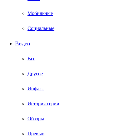
Мобильные
Социальные
Видео
Все
Другое
Инфакт
История серии
Обзоры
Превью