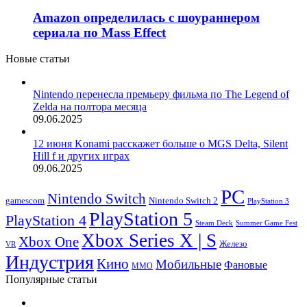
Amazon определилась с шоураннером
сериала по Mass Effect
Новые статьи
Nintendo перенесла премьеру фильма по The Legend of
Zelda на полтора месяца
09.06.2025
12 июня Konami расскажет больше о MGS Delta, Silent
Hill f и других играх
09.06.2025
PC
Nintendo Switch
Nintendo Switch 2
gamescom
PlayStation 3
PlayStation 5
PlayStation 4
Steam Deck
Summer Game Fest
Xbox Series X | S
Xbox One
Железо
VR
Индустрия
Кино
Мобильные
Фановые
ММО
Популярные статьи