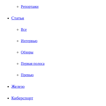
Репортажи
Статьи
Все
Интервью
Обзоры
Первая полоса
Превью
Железо
Киберспорт