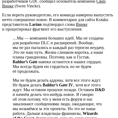
разработчиков GDC сообщил основатель компании
Свен
Винке
(Swen Vincke).
Если верить руководителю, его команда намерена выпустить
нечто совершенно новое. В комментарии для сайта Kotaku
представитель
Larian
подтвердил слова
Винке
и процитировал фрагмент его выступления:
…Мы — компания больших идей. Мы не созданы
для разработки DLC и расширений. Вообще,
мы не раз пытались и каждый раз терпели неудачу.
Это не наш путь. Жизнь слишком коротка, а наши
планы грандиозны. Поэтому, как и Густав,
Baldur’s Gate
навеки останется в наших сердцах.
Мы всегда будем ею гордиться, но не будем
её продолжать.
Мы не будем делать аддоны, хотя все этого ждут.
Не будем делать
Baldur’s Gate IV
, хотя все этого
ждут. Мы оставим прошлое позади. Оставим
D&D
и начнём делать что-нибудь новое. Я говорю
об этом потому, что у меня есть форум и нас
заваливают сообщениями люди, ожидающие, что
мы возьмёмся за эти проекты. Но это не наша
работа. Дальше владельцы франшизы,
Wizards