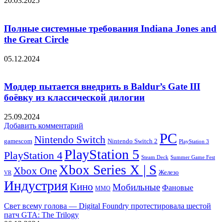
20.03.2025
Полные системные требования Indiana Jones and
the Great Circle
05.12.2024
Моддер пытается внедрить в Baldur’s Gate III
боёвку из классической дилогии
25.09.2024
Добавить комментарий
PC
Nintendo Switch
Nintendo Switch 2
gamescom
PlayStation 3
PlayStation 5
PlayStation 4
Steam Deck
Summer Game Fest
Xbox Series X | S
Xbox One
Железо
VR
Индустрия
Кино
Мобильные
Фановые
ММО
Свет всему голова — Digital Foundry протестировала шестой
патч GTA: The Trilogy