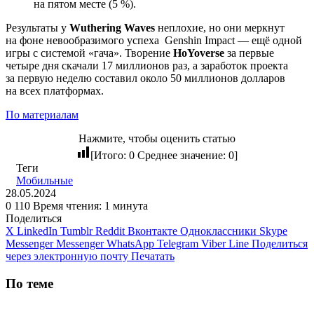
на пятом месте (5 %).
Результаты у
Wuthering Waves
неплохие, но они меркнут
на фоне невообразимого успеха
Genshin Impact
— ещё одной
игры с системой «гача». Творение
HoYoverse
за первые
четыре дня скачали 17 миллионов раз, а заработок проекта
за первую неделю составил около 50 миллионов долларов
на всех платформах.
По материалам
Нажмите, чтобы оценить статью
[Итого:
0
Среднее значение:
0
]
Теги
Мобильные
28.05.2024
0
110
Время чтения: 1 минута
Поделиться
X
LinkedIn
Tumblr
Reddit
Вконтакте
Одноклассники
Skype
Messenger
Messenger
WhatsApp
Telegram
Viber
Line
Поделиться
через электронную почту
Печатать
По теме