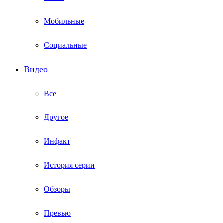
Мобильные
Социальные
Видео
Все
Другое
Инфакт
История серии
Обзоры
Превью