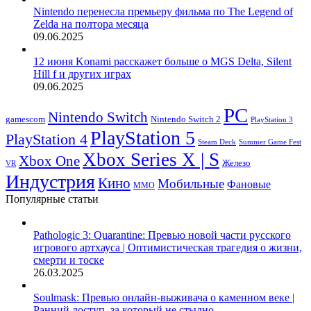
Nintendo перенесла премьеру фильма по The Legend of
Zelda на полтора месяца
09.06.2025
12 июня Konami расскажет больше о MGS Delta, Silent
Hill f и других играх
09.06.2025
PC
Nintendo Switch
Nintendo Switch 2
gamescom
PlayStation 3
PlayStation 5
PlayStation 4
Steam Deck
Summer Game Fest
Xbox Series X | S
Xbox One
Железо
VR
Индустрия
Кино
Мобильные
Фановые
ММО
Популярные статьи
Pathologic 3: Quarantine: Превью новой части русского
игрового артхауса | Оптимистическая трагедия о жизни,
смерти и тоске
26.03.2025
Soulmask: Превью онлайн-выживача о каменном веке |
Ранний доступ, за который не стыдно