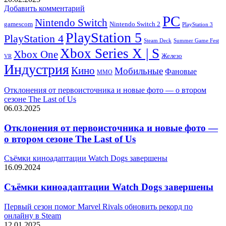
Добавить комментарий
PC
Nintendo Switch
Nintendo Switch 2
gamescom
PlayStation 3
PlayStation 5
PlayStation 4
Steam Deck
Summer Game Fest
Xbox Series X | S
Xbox One
Железо
VR
Индустрия
Кино
Мобильные
Фановые
ММО
Отклонения от первоисточника и новые фото — о втором
сезоне The Last of Us
06.03.2025
Отклонения от первоисточника и новые фото —
о втором сезоне The Last of Us
Съёмки киноадаптации Watch Dogs завершены
16.09.2024
Съёмки киноадаптации Watch Dogs завершены
Первый сезон помог Marvel Rivals обновить рекорд по
онлайну в Steam
12.01.2025