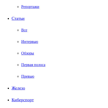
Репортажи
Статьи
Все
Интервью
Обзоры
Первая полоса
Превью
Железо
Киберспорт