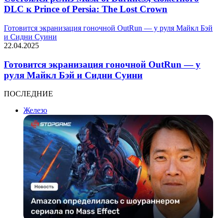
DLC к Prince of Persia: The Lost Crown
Готовится экранизация гоночной OutRun — у руля Майкл Бэй
и Сидни Суини
22.04.2025
Готовится экранизация гоночной OutRun — у
руля Майкл Бэй и Сидни Суини
ПОСЛЕДНИЕ
Железо