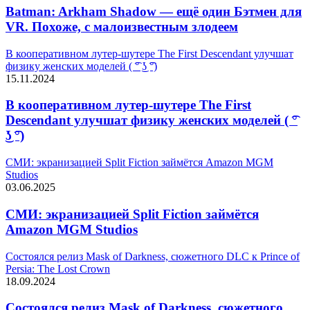
Batman: Arkham Shadow — ещё один Бэтмен для
VR. Похоже, с малоизвестным злодеем
В кооперативном лутер-шутере The First Descendant улучшат
физику женских моделей ( ͡° ͜ʖ ͡°)
15.11.2024
В кооперативном лутер-шутере The First
Descendant улучшат физику женских моделей ( ͡°
͜ʖ ͡°)
СМИ: экранизацией Split Fiction займётся Amazon MGM
Studios
03.06.2025
СМИ: экранизацией Split Fiction займётся
Amazon MGM Studios
Состоялся релиз Mask of Darkness, сюжетного DLC к Prince of
Persia: The Lost Crown
18.09.2024
Состоялся релиз Mask of Darkness, сюжетного