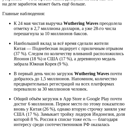
на деле заработок может быть ещё больше.
Главные наблюдения:
К 24 мая чистая выручка
Wuthering Waves
преодолела
отметку в 2,7 миллиона долларов, а уже 28-го числа
перешагнула за 10 миллионов баксов.
Наибольший вклад за всё время сделали жители
Китая — Поднебесная лидирует с приличным отрывом
(37 %). Следом по количеству вливаний расположились
Япония (18 %) и США (17 %), а деревянную медаль
забрала Южная Корея (9 %).
В первый день число загрузок
Wuthering Waves
почти
добралось до 1,5 миллионов. Напомним, количество
предварительных регистраций на всех платформах
перевалило за 30 миллионов человек.
Общий объём загрузок в App Store и Google Play почти
достиг 6 миллионов. Первое место по этому показателю
вновь у Китая (26 %), однако вторую строчку заняли уже
США (17 %). Замыкает тройку лидеров Индонезия, доля
которой 8 %. Россия в списке тоже есть — благодаря
интересу среди соотечественников РФ оказалась