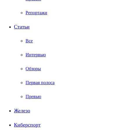
Репортажи
Статьи
Все
Интервью
Обзоры
Первая полоса
Превью
Железо
Киберспорт