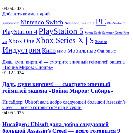
09.04.2025
Добавить комментарий
PC
Nintendo Switch
Nintendo Switch 2
gamescom
PlayStation 3
PlayStation 5
PlayStation 4
Steam Deck
Summer Game Fest
Xbox Series X | S
Xbox One
Железо
VR
Индустрия
Кино
Мобильные
Фановые
ММО
Дядь, купи кирпич! — смотрите эпичный геймплей экшена
«Война Миров: Сибирь»
01.12.2024
Дядь, купи кирпич! — смотрите эпичный
геймплей экшена «Война Миров: Сибирь»
Инсайдер: Ubisoft дала добро следующей большой Assassin’s
Creed — всего готовится 9 игр в серии
04.05.2025
Инсайдер: Ubisoft дала добро следующей
большой Assassin’s Creed — всего готовится 9