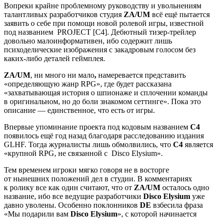
Вопреки крайне проблемному руководству и увольнениям
талантливых разработчиков студия
ZA/UM
всё ещё пытается
заявить о себе при помощи новой ролевой игры, известной
под названием
PROJECT [C4]
. Дебютный тизер-трейлер
довольно малоинформативен, ибо содержит лишь
психоделические изображения с закадровым голосом без
каких-либо деталей геймплея.
ZA/UM
, ни много ни мало
,
намеревается представить
«определяющую жанр RPG», где будет рассказана
«захватывающая история о шпионаже и сплочении команды
в оригинальном, но до боли знакомом сеттинге». Пока это
описание — единственное, что есть от игры.
Впервые упоминание проекта под кодовым названием
C4
появилось ещё год назад благодаря расследованию издания
GLHF. Тогда журналисты лишь обмолвились, что
C4
является
«крупной RPG, не связанной с
Disco Elysium
».
Тем временем игроки мягко говоря не в восторге
от нынешних положений дел в студии. В комментариях
к ролику все как один считают, что от
ZA/UM
осталось одно
название, ибо все ведущие разработчики
Disco Elysium
уже
давно уволены. Особенно поклонников
DE
взбесила фраза
«Мы подарили вам
Disco Elysium
», с которой начинается