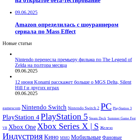
на открытое бета-тестирование
09.06.2025
Amazon определилась с шоураннером
сериала по Mass Effect
Новые статьи
Nintendo перенесла премьеру фильма по The Legend of
Zelda на полтора месяца
09.06.2025
12 июня Konami расскажет больше о MGS Delta, Silent
Hill f и других играх
09.06.2025
PC
Nintendo Switch
Nintendo Switch 2
gamescom
PlayStation 3
PlayStation 5
PlayStation 4
Steam Deck
Summer Game Fest
Xbox Series X | S
Xbox One
Железо
VR
Индустрия
Кино
Мобильные
Фановые
ММО