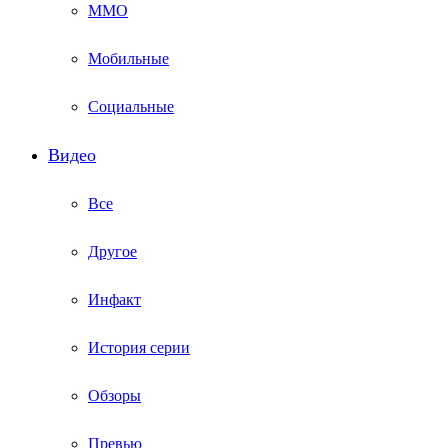
ММО
Мобильные
Социальные
Видео
Все
Другое
Инфакт
История серии
Обзоры
Превью