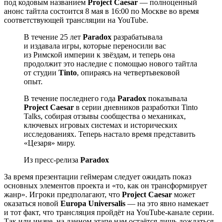
под кодовым названием
Project Caesar
— полноценный
анонс тайтла состоится 8 мая в 16:00 по Москве во время
соответствующей трансляции на YouTube.
В течение 25 лет
Paradox
разрабатывала
и издавала игры, которые переносили вас
из Римской империи к звёздам, и теперь она
продолжит это наследие с помощью нового тайтла
от студии
Tinto
, опираясь на четвертьвековой
опыт.
В течение последнего года
Paradox
показывала
Project Caesar
в серии дневников разработки Tinto
Talks, собирая отзывы сообщества о механиках,
ключевых игровых системах и исторических
исследованиях. Теперь настало время представить
«Цезаря» миру.
Из пресс-релиза
Paradox
За время презентации геймерам следует ожидать показ
основных элементов проекта и «то, как он трансформирует
жанр». Игроки предполагают, что
Project Caesar
может
оказаться новой
Europa Universalis
— на это явно намекает
и тот факт, что трансляция пройдёт на YouTube-канале серии.
Так или иначе, на данном этапе нам остаётся лишь дождаться