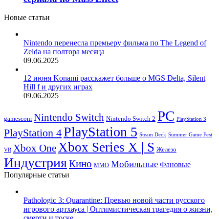
Новые статьи
Nintendo перенесла премьеру фильма по The Legend of
Zelda на полтора месяца
09.06.2025
12 июня Konami расскажет больше о MGS Delta, Silent
Hill f и других играх
09.06.2025
PC
Nintendo Switch
Nintendo Switch 2
gamescom
PlayStation 3
PlayStation 5
PlayStation 4
Steam Deck
Summer Game Fest
Xbox Series X | S
Xbox One
Железо
VR
Индустрия
Кино
Мобильные
Фановые
ММО
Популярные статьи
Pathologic 3: Quarantine: Превью новой части русского
игрового артхауса | Оптимистическая трагедия о жизни,
смерти и тоске