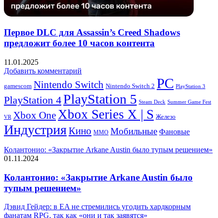
Первое DLC для Assassin’s Creed Shadows
предложит более 10 часов контента
11.01.2025
Добавить комментарий
PC
Nintendo Switch
Nintendo Switch 2
gamescom
PlayStation 3
PlayStation 5
PlayStation 4
Steam Deck
Summer Game Fest
Xbox Series X | S
Xbox One
Железо
VR
Индустрия
Кино
Мобильные
Фановые
ММО
Колантонио: «Закрытие Arkane Austin было тупым решением»
01.11.2024
Колантонио: «Закрытие Arkane Austin было
тупым решением»
Дэвид Гейдер: в EA не стремились угодить хардкорным
фанатам RPG, так как «они и так заявятся»