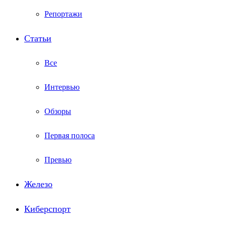
Репортажи
Статьи
Все
Интервью
Обзоры
Первая полоса
Превью
Железо
Киберспорт