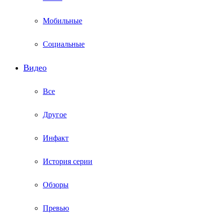
Мобильные
Социальные
Видео
Все
Другое
Инфакт
История серии
Обзоры
Превью