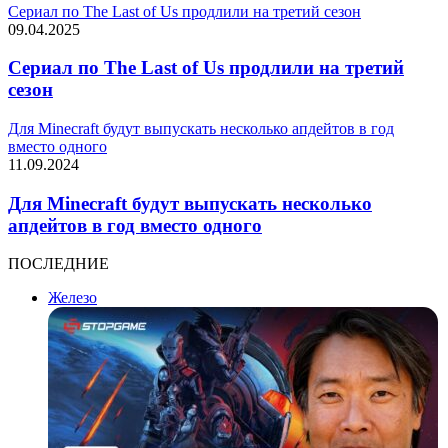
Сериал по The Last of Us продлили на третий сезон
09.04.2025
Сериал по The Last of Us продлили на третий
сезон
Для Minecraft будут выпускать несколько апдейтов в год
вместо одного
11.09.2024
Для Minecraft будут выпускать несколько
апдейтов в год вместо одного
ПОСЛЕДНИЕ
Железо