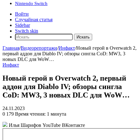
Nintendo Switch
Войти
Случайная статья
Sidebar
Switch skin
Искать
Главная
/
Видеорепортажи
/
Инфакт
/
Новый герой в Overwatch 2,
первый аддон для Diablo IV; обзоры сингла CoD: MW3, 3
новых DLC для WoW…
Инфакт
Новый герой в Overwatch 2, первый
аддон для Diablo IV; обзоры сингла
CoD: MW3, 3 новых DLC для WoW…
24.11.2023
0
179
Время чтения: 1 минута
Илья Шарифов
YouTube ВКонтакте