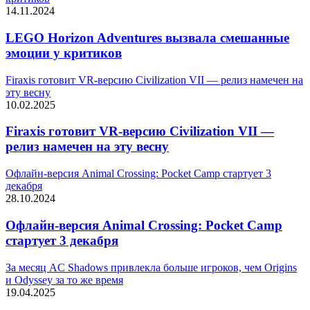
14.11.2024
LEGO Horizon Adventures вызвала смешанные
эмоции у критиков
Firaxis готовит VR-версию Civilization VII — релиз намечен на
эту весну
10.02.2025
Firaxis готовит VR-версию Civilization VII —
релиз намечен на эту весну
Офлайн-версия Animal Crossing: Pocket Camp стартует 3
декабря
28.10.2024
Офлайн-версия Animal Crossing: Pocket Camp
стартует 3 декабря
За месяц AC Shadows привлекла больше игроков, чем Origins
и Odyssey за то же время
19.04.2025