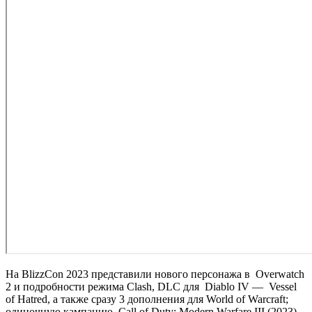
На BlizzCon 2023 представили нового персонажа в
Overwatch
2
и подробности режима Clash, DLC для
Diablo IV
—
Vessel
of Hatred
, а также сразу 3 дополнения для World of Warcraft;
одиночную кампанию
Call of Duty: Modern Warfare III (2023)