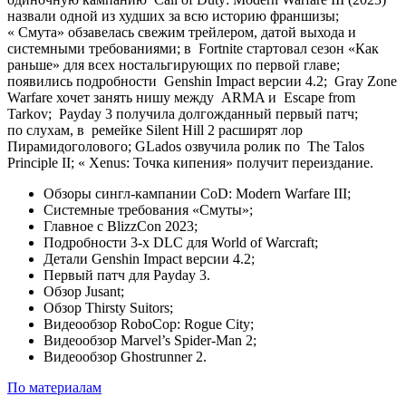
назвали одной из худших за всю историю франшизы;
«
Смута
» обзавелась свежим трейлером, датой выхода и
системными требованиями; в
Fortnite
стартовал сезон «Как
раньше» для всех ностальгирующих по первой главе;
появились подробности
Genshin Impact
версии 4.2;
Gray Zone
Warfare
хочет занять нишу между
ARMA
и
Escape from
Tarkov
;
Payday 3
получила долгожданный первый патч;
по слухам, в
ремейке Silent Hill 2
расширят лор
Пирамидоголового; GLados озвучила ролик по
The Talos
Principle II
; «
Xenus: Точка кипения
» получит переиздание.
Обзоры сингл-кампании CoD: Modern Warfare III;
Системные требования «Смуты»;
Главное с BlizzCon 2023;
Подробности 3-х DLC для World of Warcraft;
Детали Genshin Impact версии 4.2;
Первый патч для Payday 3.
Обзор Jusant;
Обзор Thirsty Suitors;
Видеообзор RoboCop: Rogue City;
Видеообзор Marvel’s Spider-Man 2;
Видеообзор Ghostrunner 2.
По материалам