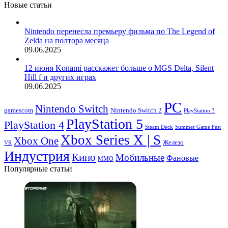
Новые статьи
Nintendo перенесла премьеру фильма по The Legend of
Zelda на полтора месяца
09.06.2025
12 июня Konami расскажет больше о MGS Delta, Silent
Hill f и других играх
09.06.2025
PC
Nintendo Switch
Nintendo Switch 2
gamescom
PlayStation 3
PlayStation 5
PlayStation 4
Steam Deck
Summer Game Fest
Xbox Series X | S
Xbox One
Железо
VR
Индустрия
Кино
Мобильные
Фановые
ММО
Популярные статьи