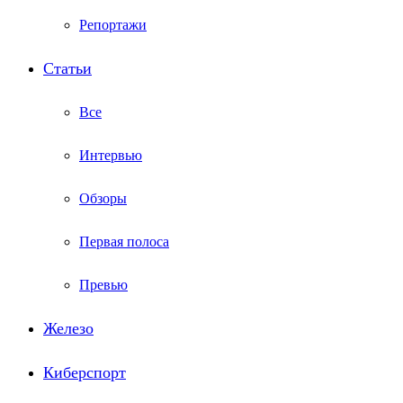
Репортажи
Статьи
Все
Интервью
Обзоры
Первая полоса
Превью
Железо
Киберспорт