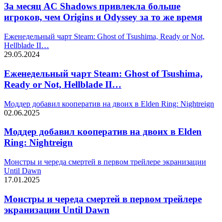
За месяц AC Shadows привлекла больше
игроков, чем Origins и Odyssey за то же время
Еженедельный чарт Steam: Ghost of Tsushima, Ready or Not,
Hellblade II…
29.05.2024
Еженедельный чарт Steam: Ghost of Tsushima,
Ready or Not, Hellblade II…
Моддер добавил кооператив на двоих в Elden Ring: Nightreign
02.06.2025
Моддер добавил кооператив на двоих в Elden
Ring: Nightreign
Монстры и череда смертей в первом трейлере экранизации
Until Dawn
17.01.2025
Монстры и череда смертей в первом трейлере
экранизации Until Dawn