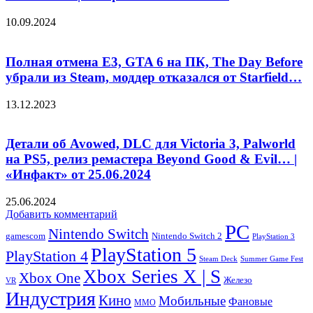
10.09.2024
Полная отмена Е3, GTA 6 на ПК, The Day Before
убрали из Steam, моддер отказался от Starfield…
13.12.2023
Детали об Avowed, DLC для Victoria 3, Palworld
на PS5, релиз ремастера Beyond Good & Evil… |
«Инфакт» от 25.06.2024
25.06.2024
Добавить комментарий
PC
Nintendo Switch
Nintendo Switch 2
gamescom
PlayStation 3
PlayStation 5
PlayStation 4
Steam Deck
Summer Game Fest
Xbox Series X | S
Xbox One
Железо
VR
Индустрия
Кино
Мобильные
Фановые
ММО