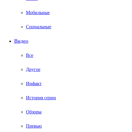
Мобильные
Социальные
Видео
Все
Другое
Инфакт
История серии
Обзоры
Превью