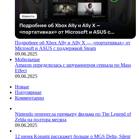
Подробнее об Xbox Ally и Ally X — «портативках» от
Microsoft и ASUS с поддержкой Steam
09.06.2025
Мобильные
Amazon определилась с шоураннером сериала по Mass
Effect
09.06.2025
Новые
Популярные
Комментарии
Nintendo перенесла премьеру фильма по The Legend of
Zelda на полтора месяца
09.06.2025
12 июня Konami расскажет больше о MGS Delta, Silent