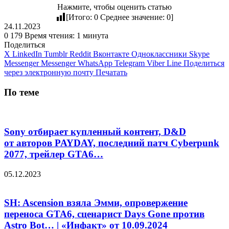
Нажмите, чтобы оценить статью
[Итого:
0
Среднее значение:
0
]
24.11.2023
0
179
Время чтения: 1 минута
Поделиться
X
LinkedIn
Tumblr
Reddit
Вконтакте
Одноклассники
Skype
Messenger
Messenger
WhatsApp
Telegram
Viber
Line
Поделиться
через электронную почту
Печатать
По теме
Sony отбирает купленный контент, D&D
от авторов PAYDAY, последний патч Cyberpunk
2077, трейлер GTA6…
05.12.2023
SH: Ascension взяла Эмми, опровержение
переноса GTA6, сценарист Days Gone против
Astro Bot… | «Инфакт» от 10.09.2024