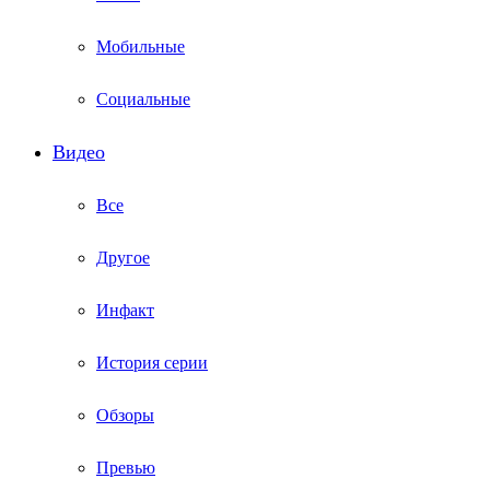
Мобильные
Социальные
Видео
Все
Другое
Инфакт
История серии
Обзоры
Превью