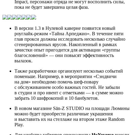
Impact
, персонажи отряда не могут восполнить силы,
пока не будет завершена целая фаза.
В версии 1.3 в Нулевой каверне появится новый
роуглайк-режим «Тайна Арпеджио». В течение пяти
глав прокси должны исследовать несколько случайно
сгенерированных ярусов. Накопленный в рамках
зачистки опыт пригодится для активации «группы
благословений» — они повысят эффективность
вылазок.
Также разработчики организуют несколько событий
поменьше. Например, в мероприятии «Сэндвичи
на дом» необходимо помочь шеф-повару
с обслуживанием особо важных гостей. Не забыли
в студии и про ивент с отметками — в сумме можно
забрать 10 шифрокопий и 10 банбулетов.
В новом магазине Sān-Z STUDIO на площади Люмины
можно будет приобрести различные украшения
и выставить их на стеллаже на втором этаже Random
Play.
Для удобства геймеров специалисты
HoYoverse
внесли