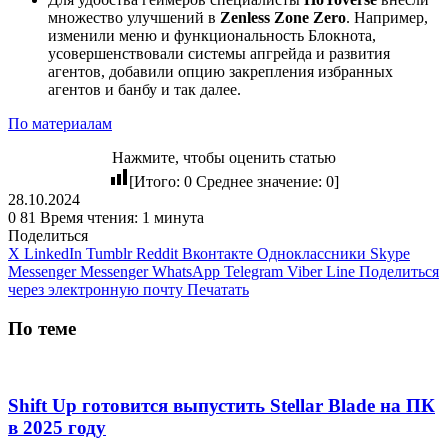
множество улучшений в
Zenless Zone Zero
. Например,
изменили меню и функциональность Блокнота,
усовершенствовали системы апгрейда и развития
агентов, добавили опцию закрепления избранных
агентов и банбу и так далее.
По материалам
Нажмите, чтобы оценить статью
[Итого:
0
Среднее значение:
0
]
28.10.2024
0
81
Время чтения: 1 минута
Поделиться
X
LinkedIn
Tumblr
Reddit
Вконтакте
Одноклассники
Skype
Messenger
Messenger
WhatsApp
Telegram
Viber
Line
Поделиться
через электронную почту
Печатать
По теме
Shift Up готовится выпустить Stellar Blade на ПК
в 2025 году