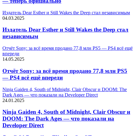
— теперь официально
Издатель Dear Esther и Still Wakes the Deep стал независимым
04.03.2025
Издатель Dear Esther и Still Wakes the Deep стал
независимым
Отчёт Sony: за всё время продано 77,8 млн PS5 — PS4 всё ещё
впереди
14.05.2025
Отчёт Sony: за всё время продано 77,8 млн PS5
— PS4 всё ещё впереди
Ninja Gaiden 4, South of Midnight, Clair Obscur и DOOM: The
Dark Ages — что показали на Developer Direct
24.01.2025
Ninja Gaiden 4, South of Midnight, Clair Obscur и
DOOM: The Dark Ages — что показали на
Developer Direct