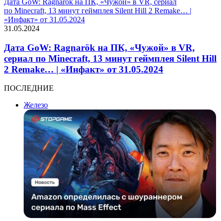
Дата GoW: Ragnarök на ПК, «Чужой» в VR, сериал
по Minecraft, 13 минут геймплея Silent Hill 2 Remake… |
«Инфакт» от 31.05.2024
31.05.2024
Дата GoW: Ragnarök на ПК, «Чужой» в VR,
сериал по Minecraft, 13 минут геймплея Silent Hill
2 Remake… | «Инфакт» от 31.05.2024
ПОСЛЕДНИЕ
Железо