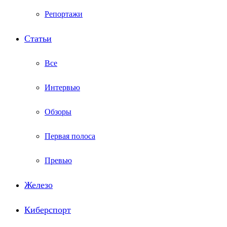
Репортажи
Статьи
Все
Интервью
Обзоры
Первая полоса
Превью
Железо
Киберспорт