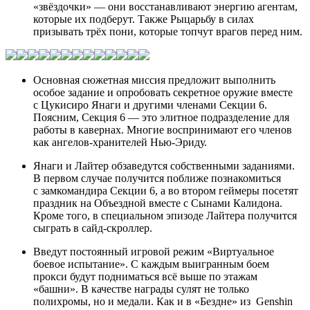
«звёздочки» — они восстанавливают энергию агентам,
которые их подберут. Также Рыцарьбу в силах
призывать трёх пони, которые топчут врагов перед ним.
Основная сюжетная миссия предложит выполнить
особое задание и опробовать секретное оружие вместе
с Цукисиро Янаги и другими членами Секции 6.
Поясним, Секция 6 — это элитное подразделение для
работы в кавернах. Многие воспринимают его членов
как ангелов-хранителей Нью-Эриду.
Янаги и Лайтер обзаведутся собственными заданиями.
В первом случае получится поближе познакомиться
с замкомандира Секции 6, а во втором геймеры посетят
праздник на Объездной вместе с Сынами Калидона.
Кроме того, в специальном эпизоде Лайтера получится
сыграть в сайд-скроллер.
Введут постоянный игровой режим «Виртуальное
боевое испытание». С каждым выигранным боем
прокси будут подниматься всё выше по этажам
«башни». В качестве награды сулят не только
полихромы, но и медали. Как и в «Бездне» из
Genshin