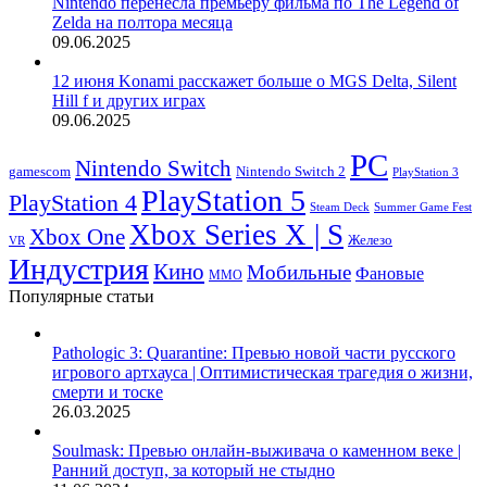
Nintendo перенесла премьеру фильма по The Legend of
Zelda на полтора месяца
09.06.2025
12 июня Konami расскажет больше о MGS Delta, Silent
Hill f и других играх
09.06.2025
PC
Nintendo Switch
Nintendo Switch 2
gamescom
PlayStation 3
PlayStation 5
PlayStation 4
Steam Deck
Summer Game Fest
Xbox Series X | S
Xbox One
Железо
VR
Индустрия
Кино
Мобильные
Фановые
ММО
Популярные статьи
Pathologic 3: Quarantine: Превью новой части русского
игрового артхауса | Оптимистическая трагедия о жизни,
смерти и тоске
26.03.2025
Soulmask: Превью онлайн-выживача о каменном веке |
Ранний доступ, за который не стыдно