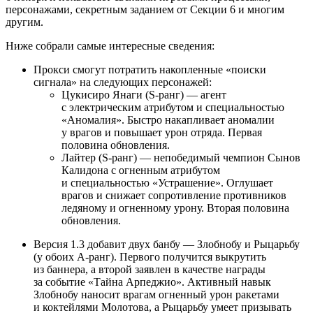
персонажами, секретным заданием от Секции 6 и многим
другим.
Ниже собрали самые интересные сведения:
Прокси смогут потратить накопленные «поиски
сигнала» на следующих персонажей:
Цукисиро Янаги (S-ранг) — агент
с электрическим атрибутом и специальностью
«Аномалия». Быстро накапливает аномалии
у врагов и повышает урон отряда. Первая
половина обновления.
Лайтер (S-ранг) — непобедимый чемпион Сынов
Калидона с огненным атрибутом
и специальностью «Устрашение». Оглушает
врагов и снижает сопротивление противников
ледяному и огненному урону. Вторая половина
обновления.
Версия 1.3 добавит двух банбу — Злобнобу и Рыцарьбу
(у обоих А-ранг). Первого получится выкрутить
из баннера, а второй заявлен в качестве награды
за событие «Тайна Арпеджио». Активный навык
Злобнобу наносит врагам огненный урон ракетами
и коктейлями Молотова, а Рыцарьбу умеет призывать