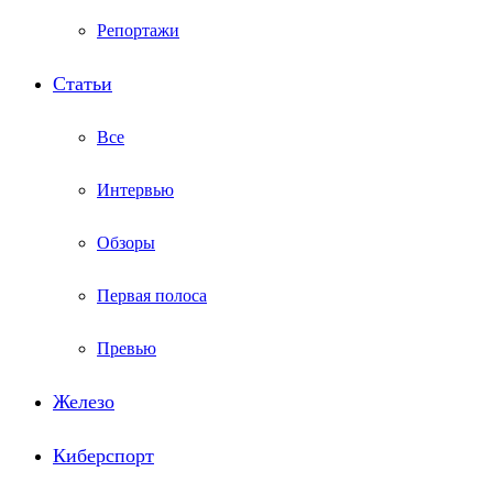
Репортажи
Статьи
Все
Интервью
Обзоры
Первая полоса
Превью
Железо
Киберспорт