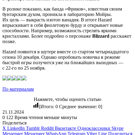
В ролике показано, как банда «Фриков», известная своим
бунтарским духом, проникла в лабораторию Мойры.
Их цель — выкрасть изотоп ванадия. В итоге Hazard
впрыскивает в себя фиолетовую бурду и открывает новые
способности. Например, возможность стрелять яркими
кристаллами. Более подробно о персонаже
Blizzard
расскажет
позже.
Hazard появится в шутере вместе со стартом четырнадцатого
сезона 10 декабря. Однако опробовать новичка в режиме
быстрой игры получится уже на ближайших выходных —
с 22-го по 25 ноября.
По материалам
Нажмите, чтобы оценить статью
[Итого:
0
Среднее значение:
0
]
21.11.2024
0
122
Время чтения меньше минуты
Поделиться
X
LinkedIn
Tumblr
Reddit
Вконтакте
Одноклассники
Skype
Messenger
Messenger
WhatsApp
Telegram
Viber
Line
Поделиться