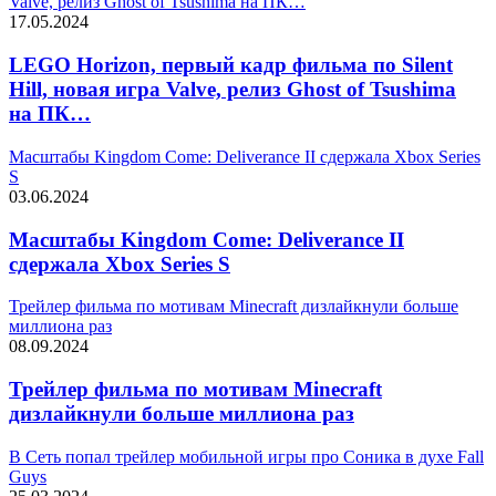
Valve, релиз Ghost of Tsushima на ПК…
17.05.2024
LEGO Horizon, первый кадр фильма по Silent
Hill, новая игра Valve, релиз Ghost of Tsushima
на ПК…
Масштабы Kingdom Come: Deliverance II сдержала Xbox Series
S
03.06.2024
Масштабы Kingdom Come: Deliverance II
сдержала Xbox Series S
Трейлер фильма по мотивам Minecraft дизлайкнули больше
миллиона раз
08.09.2024
Трейлер фильма по мотивам Minecraft
дизлайкнули больше миллиона раз
В Сеть попал трейлер мобильной игры про Соника в духе Fall
Guys