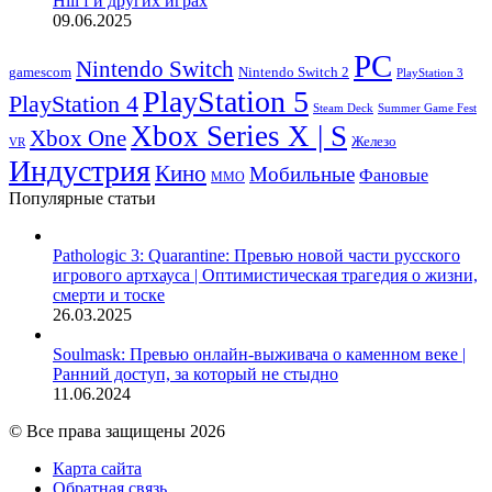
Hill f и других играх
09.06.2025
PC
Nintendo Switch
Nintendo Switch 2
gamescom
PlayStation 3
PlayStation 5
PlayStation 4
Steam Deck
Summer Game Fest
Xbox Series X | S
Xbox One
Железо
VR
Индустрия
Кино
Мобильные
Фановые
ММО
Популярные статьи
Pathologic 3: Quarantine: Превью новой части русского
игрового артхауса | Оптимистическая трагедия о жизни,
смерти и тоске
26.03.2025
Soulmask: Превью онлайн-выживача о каменном веке |
Ранний доступ, за который не стыдно
11.06.2024
© Все права защищены 2026
Карта сайта
Обратная связь