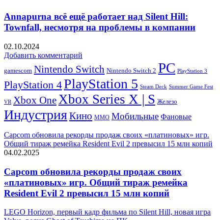
Annapurna всё ещё работает над Silent Hill:
Townfall, несмотря на проблемы в компании
02.10.2024
Добавить комментарий
PC
Nintendo Switch
Nintendo Switch 2
gamescom
PlayStation 3
PlayStation 5
PlayStation 4
Steam Deck
Summer Game Fest
Xbox Series X | S
Xbox One
Железо
VR
Индустрия
Кино
Мобильные
Фановые
ММО
Capcom обновила рекорды продаж своих «платиновых» игр.
Общий тираж ремейка Resident Evil 2 превысил 15 млн копий
04.02.2025
Capcom обновила рекорды продаж своих
«платиновых» игр. Общий тираж ремейка
Resident Evil 2 превысил 15 млн копий
LEGO Horizon, первый кадр фильма по Silent Hill, новая игра