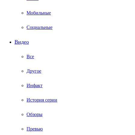
Мобильные
Социальные
Видео
Все
Другое
Инфакт
История серии
Обзоры
Превью