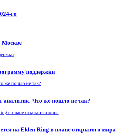
024-го
в Москве
держки
программу поддержки
то же пошло не так?
т аналитик. Что же пошло не так?
 Ring в плане открытого мира
вается на Elden Ring в плане открытого мира