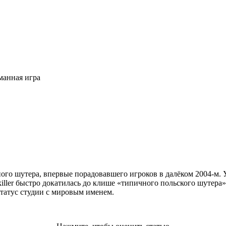
оманная игра
ого шутера, впервые порадовавшего игроков в далёком 2004-м. Ув
ller быстро докатилась до клише «типичного польского шутера».
статус студии с мировым именем.