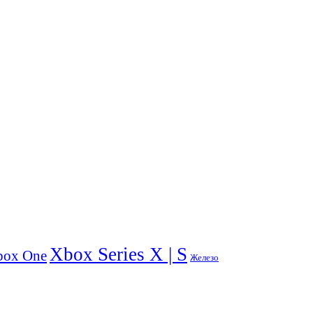
Xbox Series X | S
box One
Железо