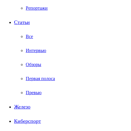
Репортажи
Статьи
Все
Интервью
Обзоры
Первая полоса
Превью
Железо
Киберспорт