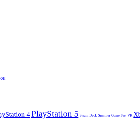
ион
PlayStation 5
ayStation 4
X
Steam Deck
VR
Summer Game Fest