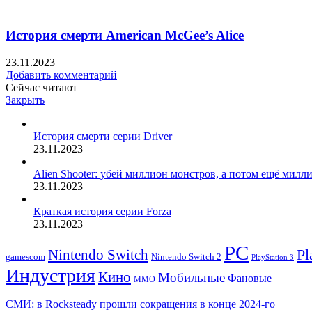
История смерти American McGee’s Alice
23.11.2023
Добавить комментарий
Сейчас читают
Закрыть
История смерти серии Driver
23.11.2023
Alien Shooter: убей миллион монстров, а потом ещё милл
23.11.2023
Краткая история серии Forza
23.11.2023
PC
Nintendo Switch
Pl
Nintendo Switch 2
gamescom
PlayStation 3
Индустрия
Кино
Мобильные
Фановые
ММО
СМИ: в Rocksteady прошли сокращения в конце 2024-го