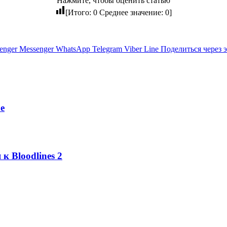
Нажмите, чтобы оценить статью
[Итого:
0
Среднее значение:
0
]
enger
Messenger
WhatsApp
Telegram
Viber
Line
Поделиться через 
е
к Bloodlines 2