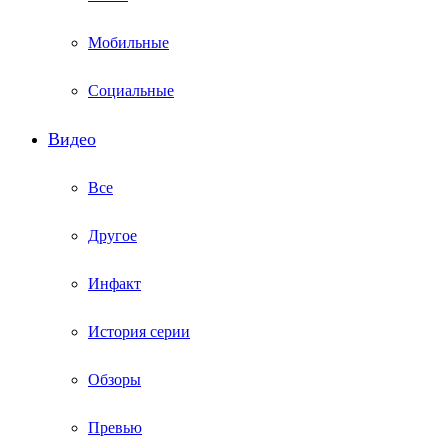
Мобильные
Социальные
Видео
Все
Другое
Инфакт
История серии
Обзоры
Превью