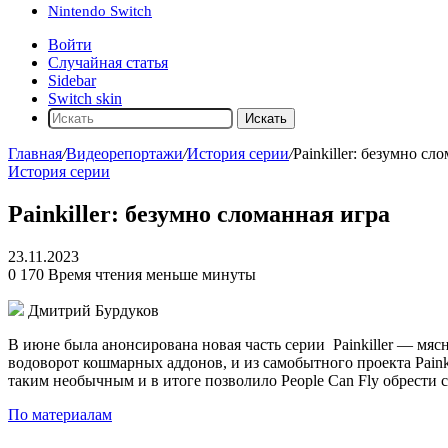
Nintendo Switch
Войти
Случайная статья
Sidebar
Switch skin
Искать
Главная
/
Видеорепортажи
/
История серии
/
Painkiller: безумно сл
История серии
Painkiller: безумно сломанная игра
23.11.2023
0
170
Время чтения меньше минуты
Дмитрий Бурдуков
В июне была анонсирована новая часть серии
Painkiller
— мясн
водоворот кошмарных аддонов, и из самобытного проекта Painki
таким необычным и в итоге позволило People Can Fly обрести 
По материалам