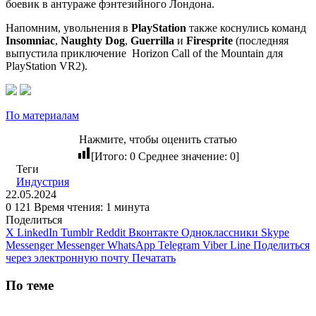
боевик в антураже фэнтезийного Лондона.
Напомним, увольнения в
PlayStation
также коснулись команд
Insomniac
,
Naughty Dog
,
Guerrilla
и
Firesprite
(последняя
выпустила приключение
Horizon Call of the Mountain
для
PlayStation VR2).
По материалам
Нажмите, чтобы оценить статью
[Итого:
0
Среднее значение:
0
]
Теги
Индустрия
22.05.2024
0
121
Время чтения: 1 минута
Поделиться
X
LinkedIn
Tumblr
Reddit
Вконтакте
Одноклассники
Skype
Messenger
Messenger
WhatsApp
Telegram
Viber
Line
Поделиться
через электронную почту
Печатать
По теме