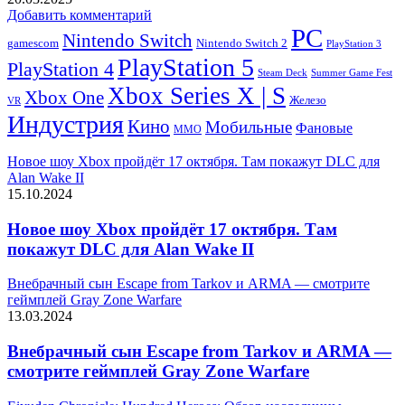
Добавить комментарий
PC
Nintendo Switch
Nintendo Switch 2
gamescom
PlayStation 3
PlayStation 5
PlayStation 4
Steam Deck
Summer Game Fest
Xbox Series X | S
Xbox One
Железо
VR
Индустрия
Кино
Мобильные
Фановые
ММО
Новое шоу Xbox пройдёт 17 октября. Там покажут DLC для
Alan Wake II
15.10.2024
Новое шоу Xbox пройдёт 17 октября. Там
покажут DLC для Alan Wake II
Внебрачный сын Escape from Tarkov и ARMA — смотрите
геймплей Gray Zone Warfare
13.03.2024
Внебрачный сын Escape from Tarkov и ARMA —
смотрите геймплей Gray Zone Warfare