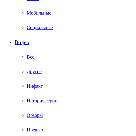
Мобильные
Социальные
Видео
Все
Другое
Инфакт
История серии
Обзоры
Превью