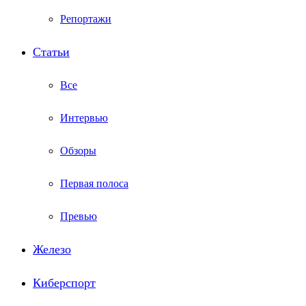
Репортажи
Статьи
Все
Интервью
Обзоры
Первая полоса
Превью
Железо
Киберспорт