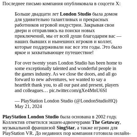
Последнее письмо компания опубликовала в соцсети X:
Больше двадцати лет
London Studio
была домом
для удивительно талантливых и прекрасных
работников игровой индустрии. Закрывая свои
двери и отправляясь на поиски новых
приключений, мы от всей души благодарим вас —
наших бывших и нынешних игроков и коллег,
которые поддерживали нас все эти годы. Это было
яркое и захватывающее путешествие!
For over twenty years London Studio has been home to
some exceptionally talented and wonderful people in
the games industry. As we close the doors, and all go
forward to new adventures, we wanted to say a
heartfelt thank you, to all our past and present, players
and colleagues… pic.twitter.com/gXe4MnU6SI
— PlayStation London Studio (@LondonStudioHQ)
May 21, 2024
PlayStation London Studio
была основана в 2002 году.
Коллектив отметился экшен-адвенчурами
The Getaway
,
музыкальной франшизой
SingStar
, а также играми для
PlayStation VR. До недавних пор компания готовила онлайн-