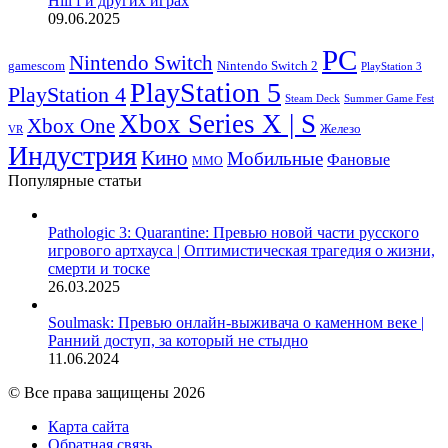
Hill f и других играх
09.06.2025
PC
Nintendo Switch
Nintendo Switch 2
gamescom
PlayStation 3
PlayStation 5
PlayStation 4
Steam Deck
Summer Game Fest
Xbox Series X | S
Xbox One
Железо
VR
Индустрия
Кино
Мобильные
Фановые
ММО
Популярные статьи
Pathologic 3: Quarantine: Превью новой части русского
игрового артхауса | Оптимистическая трагедия о жизни,
смерти и тоске
26.03.2025
Soulmask: Превью онлайн-выживача о каменном веке |
Ранний доступ, за который не стыдно
11.06.2024
© Все права защищены 2026
Карта сайта
Обратная связь