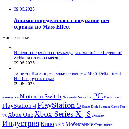
09.06.2025
Amazon определилась с шоураннером
сериала по Mass Effect
Новые статьи
Nintendo перенесла премьеру фильма по The Legend of
Zelda на полтора месяца
09.06.2025
12 июня Konami расскажет больше о MGS Delta, Silent
Hill f и других играх
09.06.2025
PC
Nintendo Switch
Nintendo Switch 2
gamescom
PlayStation 3
PlayStation 5
PlayStation 4
Steam Deck
Summer Game Fest
Xbox Series X | S
Xbox One
Железо
VR
Индустрия
Кино
Мобильные
Фановые
ММО