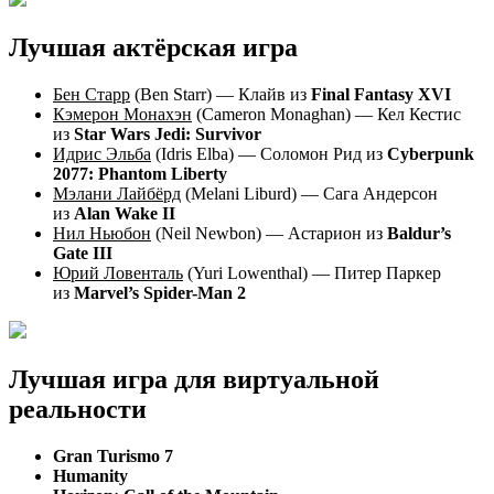
Лучшая актёрская игра
Бен Старр
(Ben Starr) — Клайв из
Final Fantasy XVI
Кэмерон Монахэн
(Cameron Monaghan) — Кел Кестис
из
Star Wars Jedi: Survivor
Идрис Эльба
(Idris Elba) — Соломон Рид из
Cyberpunk
2077: Phantom Liberty
Мэлани Лайбёрд
(Melani Liburd) — Сага Андерсон
из
Alan Wake II
Нил Ньюбон
(Neil Newbon) — Астарион из
Baldur’s
Gate III
Юрий Ловенталь
(Yuri Lowenthal) — Питер Паркер
из
Marvel’s Spider-Man 2
Лучшая игра для виртуальной
реальности
Gran Turismo 7
Humanity