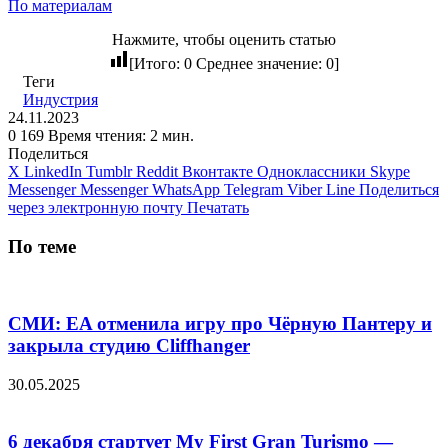
По материалам
Нажмите, чтобы оценить статью
[Итого:
0
Среднее значение:
0
]
Теги
Индустрия
24.11.2023
0
169
Время чтения: 2 мин.
Поделиться
X
LinkedIn
Tumblr
Reddit
Вконтакте
Одноклассники
Skype
Messenger
Messenger
WhatsApp
Telegram
Viber
Line
Поделиться
через электронную почту
Печатать
По теме
СМИ: EA отменила игру про Чёрную Пантеру и
закрыла студию Cliffhanger
30.05.2025
6 декабря стартует My First Gran Turismo —