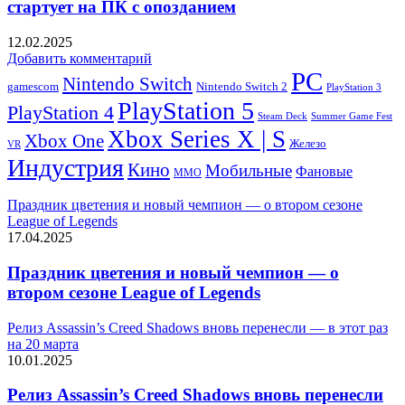
стартует на ПК с опозданием
12.02.2025
Добавить комментарий
PC
Nintendo Switch
Nintendo Switch 2
gamescom
PlayStation 3
PlayStation 5
PlayStation 4
Steam Deck
Summer Game Fest
Xbox Series X | S
Xbox One
Железо
VR
Индустрия
Кино
Мобильные
Фановые
ММО
Праздник цветения и новый чемпион — о втором сезоне
League of Legends
17.04.2025
Праздник цветения и новый чемпион — о
втором сезоне League of Legends
Релиз Assassin’s Creed Shadows вновь перенесли — в этот раз
на 20 марта
10.01.2025
Релиз Assassin’s Creed Shadows вновь перенесли