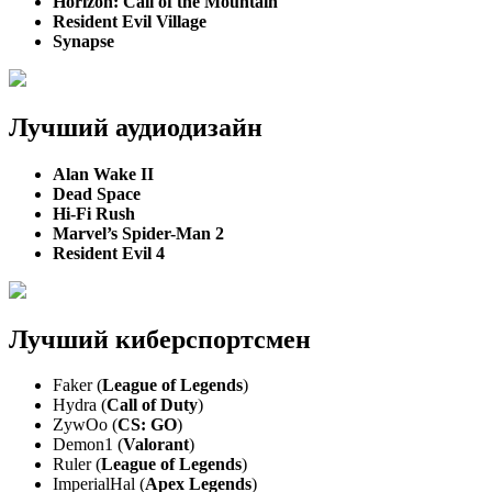
Horizon: Call of the Mountain
Resident Evil Village
Synapse
Лучший аудиодизайн
Alan Wake II
Dead Space
Hi-Fi Rush
Marvel’s Spider-Man 2
Resident Evil 4
Лучший киберспортсмен
Faker (
League of Legends
)
Hydra (
Call of Duty
)
ZywOo (
CS: GO
)
Demon1 (
Valorant
)
Ruler (
League of Legends
)
ImperialHal (
Apex Legends
)