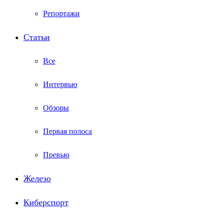
Репортажи
Статьи
Все
Интервью
Обзоры
Первая полоса
Превью
Железо
Киберспорт