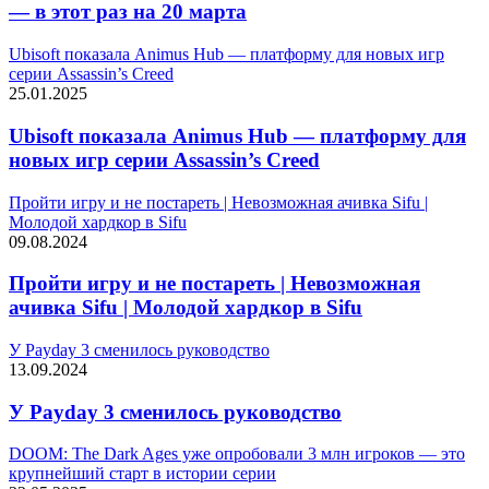
— в этот раз на 20 марта
Ubisoft показала Animus Hub — платформу для новых игр
серии Assassin’s Creed
25.01.2025
Ubisoft показала Animus Hub — платформу для
новых игр серии Assassin’s Creed
Пройти игру и не постареть | Невозможная ачивка Sifu |
Молодой хардкор в Sifu
09.08.2024
Пройти игру и не постареть | Невозможная
ачивка Sifu | Молодой хардкор в Sifu
У Payday 3 сменилось руководство
13.09.2024
У Payday 3 сменилось руководство
DOOM: The Dark Ages уже опробовали 3 млн игроков — это
крупнейший старт в истории серии