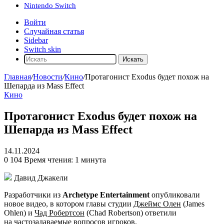
Nintendo Switch
Войти
Случайная статья
Sidebar
Switch skin
Искать
Главная
/
Новости
/
Кино
/
Протагонист Exodus будет похож на
Шепарда из Mass Effect
Кино
Протагонист Exodus будет похож на
Шепарда из Mass Effect
14.11.2024
0
104
Время чтения: 1 минута
Давид Джакели
Разработчики из
Archetype Entertainment
опубликовали
новое видео, в котором главы студии
Джеймс Олен
(James
Ohlen) и
Чад Робертсон
(Chad Robertson) ответили
на частозадаваемые вопросов игроков.