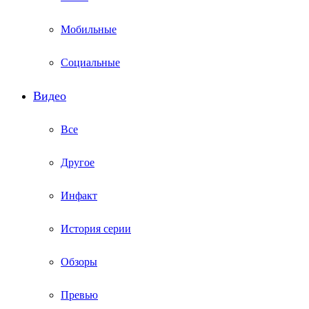
Мобильные
Социальные
Видео
Все
Другое
Инфакт
История серии
Обзоры
Превью