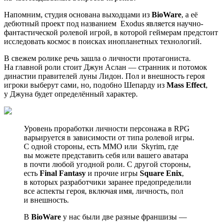
Напомним, студия основана выходцами из
BioWare
, а её
дебютный проект под названием
Exodus
является научно-
фантастической ролевой игрой, в которой геймерам предстоит
исследовать космос в поисках инопланетных технологий.
В свежем ролике речь зашла о личности протагониста.
На главной роли стоит Джун Аслан — странник и потомок
династии правителей луны Лидон. Пол и внешность героя
игроки выберут сами, но, подобно Шепарду из
Mass Effect
,
у Джуна будет определённый характер.
Уровень проработки личности персонажа в RPG
варьируется в зависимости от типа ролевой игры.
С одной стороны, есть MMO или
Skyrim
, где
вы можете представить себя или вашего аватара
в почти любой угодной роли. С другой стороны,
есть
Final Fantasy
и прочие игры
Square Enix
,
в которых разработчики заранее предопределили
все аспекты героя, включая имя, личность, пол
и внешность.
В
BioWare
у нас были две разные франшизы —