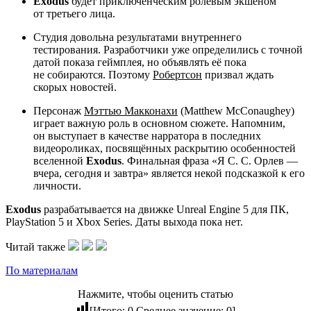
Exodus
будет приключенческим ролевым экшеном
от третьего лица.
Студия довольна результатами внутреннего
тестирования. Разработчики уже определились с точной
датой показа геймплея, но объявлять её пока
не собираются. Поэтому
Робертсон
призвал ждать
скорых новостей.
Персонаж
Мэттью Макконахи
(Matthew McConaughey)
играет важную роль в основном сюжете. Напомним,
он выступает в качестве нарратора в последних
видеороликах, посвящённых раскрытию особенностей
вселенной
Exodus
. Финальная фраза «Я С. С. Орлев —
вчера, сегодня и завтра» является некой подсказкой к его
личности.
Exodus
разрабатывается на движке Unreal Engine 5 для ПК,
PlayStation 5 и Xbox Series. Даты выхода пока нет.
Читай также
По материалам
Нажмите, чтобы оценить статью
[Итого:
0
Среднее значение:
0
]