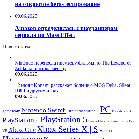
на открытое бета-тестирование
09.06.2025
Amazon определилась с шоураннером
сериала по Mass Effect
Новые статьи
Nintendo перенесла премьеру фильма по The Legend of
Zelda на полтора месяца
09.06.2025
12 июня Konami расскажет больше о MGS Delta, Silent
Hill f и других играх
09.06.2025
PC
Nintendo Switch
Nintendo Switch 2
gamescom
PlayStation 3
PlayStation 5
PlayStation 4
Steam Deck
Summer Game Fest
Xbox Series X | S
Xbox One
Железо
VR
Индустрия