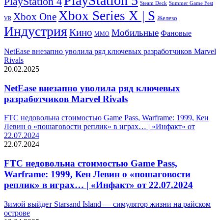
PlayStation 5
PlayStation 4
Steam Deck
Summer Game Fest
Xbox Series X | S
Xbox One
Железо
VR
Индустрия
Кино
Мобильные
Фановые
ММО
NetEase внезапно уволила ряд ключевых разработчиков Marvel
Rivals
20.02.2025
NetEase внезапно уволила ряд ключевых
разработчиков Marvel Rivals
FTC недовольна стоимостью Game Pass, Warframe: 1999, Кен
Левин о «пошаговости реплик» в играх… | «Инфакт» от
22.07.2024
22.07.2024
FTC недовольна стоимостью Game Pass,
Warframe: 1999, Кен Левин о «пошаговости
реплик» в играх… | «Инфакт» от 22.07.2024
Зимой выйдет Starsand Island — симулятор жизни на райском
острове