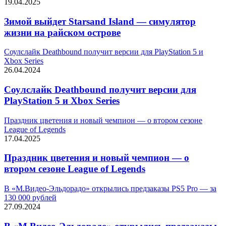
19.04.2025
Зимой выйдет Starsand Island — симулятор
жизни на райском острове
Соулслайк Deathbound получит версии для PlayStation 5 и
Xbox Series
26.04.2024
Соулслайк Deathbound получит версии для
PlayStation 5 и Xbox Series
Праздник цветения и новый чемпион — о втором сезоне
League of Legends
17.04.2025
Праздник цветения и новый чемпион — о
втором сезоне League of Legends
В «М.Видео-Эльдорадо» открылись предзаказы PS5 Pro — за
130 000 рублей
27.09.2024