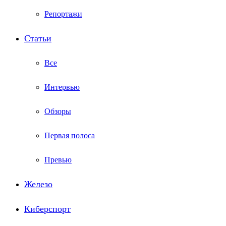
Репортажи
Статьи
Все
Интервью
Обзоры
Первая полоса
Превью
Железо
Киберспорт