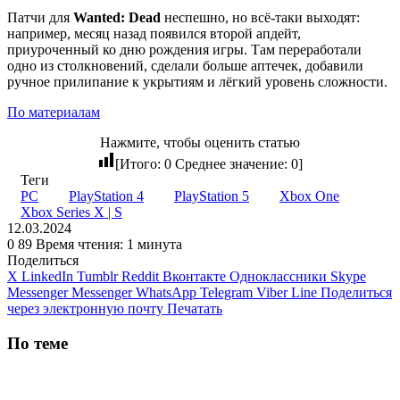
Патчи для
Wanted: Dead
неспешно, но всё-таки выходят:
например, месяц назад появился второй апдейт,
приуроченный ко дню рождения игры. Там переработали
одно из столкновений, сделали больше аптечек, добавили
ручное прилипание к укрытиям и лёгкий уровень сложности.
По материалам
Нажмите, чтобы оценить статью
[Итого:
0
Среднее значение:
0
]
Теги
PC
PlayStation 4
PlayStation 5
Xbox One
Xbox Series X | S
12.03.2024
0
89
Время чтения: 1 минута
Поделиться
X
LinkedIn
Tumblr
Reddit
Вконтакте
Одноклассники
Skype
Messenger
Messenger
WhatsApp
Telegram
Viber
Line
Поделиться
через электронную почту
Печатать
По теме