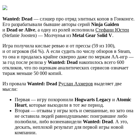
Wanted: Dead
— слэшер про отряд элитных копов в Гонконге.
Его разрабатывали бывшие авторы серий
Ninja Gaiden
и
Dead or Alive
, а одну из ролей исполнила
Стефани Юстен
(Stefanie Joosten) — Молчунья из
Metal Gear Solid V
.
Игра получила кислые ревью и от прессы (59 из 100),
и от игроков (64 %). А если судить по числу обзоров в Steam,
то она и продалась крайне скверно даже по меркам AA-игр —
за год после релиза у
Wanted: Dead
накопилось всего 600
откликов, что по оценкам аналитических сервисов означает
тираж меньше 50 000 копий.
Из провала
Wanted: Dead
Руслан Ахмеров
выделяет две
мысли:
Первая — игру похоронили
Hogwarts Legacy
и
Atomic
Heart
, которые выходили в тот же период.
Вторая — отзывы у игры хоть и смешанные, но зато она
не оставила людей равнодушными: поигравшие либо
полюбили, либо возненавидели
Wanted: Dead
. А это,
дескать, неплохой результат для первой игры новой
компании.