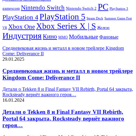
PC
Nintendo Switch
Nintendo Switch 2
gamescom
PlayStation 3
PlayStation 5
PlayStation 4
Steam Deck
Summer Game Fest
Xbox Series X | S
Xbox One
Железо
VR
Индустрия
Кино
Мобильные
Фановые
ММО
Средневековая жизнь и металл в новом трейлере Kingdom
Come: Deliverance II
29.01.2025
Средневековая жизнь и металл в новом трейлере
Kingdom Come: Deliverance II
Детали о Tekken 8 и Final Fantasy VII Rebirth, Portal 64 закрыта,
Rocksteady вернёт важного героя…
16.01.2024
Детали о Tekken 8 и Final Fantasy VII Rebirth,
Portal 64 закрыта, Rocksteady вернёт важного
героя…