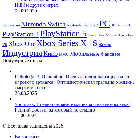
Hill f и других играх
09.06.2025
PC
Nintendo Switch
Nintendo Switch 2
gamescom
PlayStation 3
PlayStation 5
PlayStation 4
Steam Deck
Summer Game Fest
Xbox Series X | S
Xbox One
Железо
VR
Индустрия
Кино
Мобильные
Фановые
ММО
Популярные статьи
Pathologic 3: Quarantine: Превью новой части русского
игрового артхауса | Оптимистическая трагедия о жизни,
смерти и тоске
26.03.2025
Soulmask: Превью онлайн-выживача о каменном веке |
Ранний доступ, за который не стыдно
11.06.2024
© Все права защищены 2026
Карта сайта