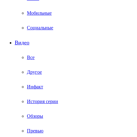
Мобильные
Социальные
Видео
Все
Другое
Инфакт
История серии
Обзоры
Превью