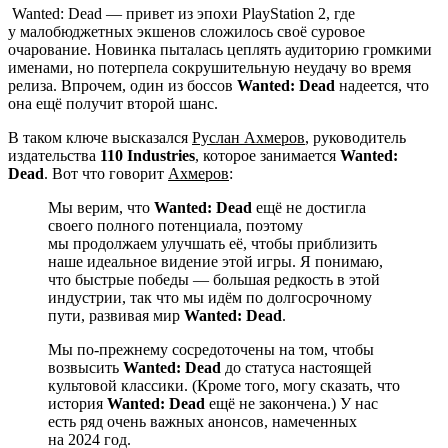
Wanted: Dead
— привет из эпохи PlayStation 2, где
у малобюджетных экшенов сложилось своё суровое
очарование. Новинка пыталась цеплять аудиторию громкими
именами, но потерпела сокрушительную неудачу во время
релиза. Впрочем, один из боссов
Wanted: Dead
надеется, что
она ещё получит второй шанс.
В таком ключе высказался
Руслан Ахмеров
, руководитель
издательства
110 Industries
, которое занимается
Wanted:
Dead
. Вот что говорит
Ахмеров
:
Мы верим, что
Wanted: Dead
ещё не достигла
своего полного потенциала, поэтому
мы продолжаем улучшать её, чтобы приблизить
наше идеальное видение этой игры. Я понимаю,
что быстрые победы — большая редкость в этой
индустрии, так что мы идём по долгосрочному
пути, развивая мир
Wanted: Dead
.
Мы по-прежнему сосредоточены на том, чтобы
возвысить
Wanted: Dead
до статуса настоящей
культовой классики. (Кроме того, могу сказать, что
история
Wanted: Dead
ещё не закончена.) У нас
есть ряд очень важных анонсов, намеченных
на 2024 год.