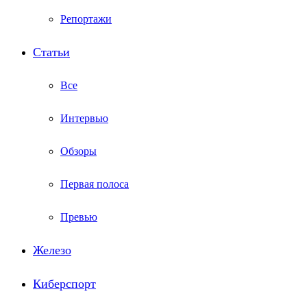
Репортажи
Статьи
Все
Интервью
Обзоры
Первая полоса
Превью
Железо
Киберспорт