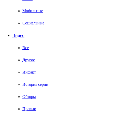
Мобильные
Социальные
Видео
Все
Другое
Инфакт
История серии
Обзоры
Превью