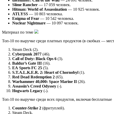
theHunter: Call of the Wild
— 24 091 человек.
Slime Rancher
— 17 059 человек.
Hitman: World of Assassination
— 10 925 человек.
ATLYSS
— 10 803 человека.
Enigma of Fear
— 10 542 человека.
Nuclear Nightmare
— 10 097 человек.
Материал по теме
Топ-10 по выручке среди платных продуктов (в скобках — мес
Steam Deck (2).
Cyberpunk 2077
(46).
Call of Duty: Black Ops 6
(3).
Baldur’s Gate III
(16).
EA Sports FC 25
(5).
S.T.A.L.K.E.R. 2: Heart of Chornobyl
(1).
Red Dead Redemption 2
(65).
Warhammer 40,000: Space Marine II
(26).
Assassin’s Creed Odyssey
(-).
Hogwarts Legacy
(-).
Топ-10 по выручке среди всех продуктов, включая бесплатные
Counter-Strike 2
(фритуплей).
Steam Deck.