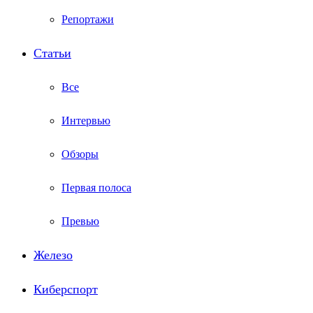
Репортажи
Статьи
Все
Интервью
Обзоры
Первая полоса
Превью
Железо
Киберспорт