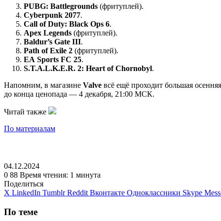
PUBG: Battlegrounds
(фритуплей).
Cyberpunk 2077
.
Call of Duty: Black Ops 6
.
Apex Legends
(фритуплей).
Baldur’s Gate III
.
Path of Exile 2
(фритуплей).
EA Sports FC 25
.
S.T.A.L.K.E.R. 2: Heart of Chornobyl
.
Напомним, в магазине
Valve
всё ещё проходит большая осенняя
до конца ценопада — 4 декабря, 21:00 МСК.
Читай также
По материалам
04.12.2024
0
88
Время чтения: 1 минута
Поделиться
X
LinkedIn
Tumblr
Reddit
Вконтакте
Одноклассники
Skype
Mess
По теме