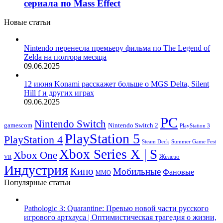
сериала по Mass Effect
Новые статьи
Nintendo перенесла премьеру фильма по The Legend of
Zelda на полтора месяца
09.06.2025
12 июня Konami расскажет больше о MGS Delta, Silent
Hill f и других играх
09.06.2025
PC
Nintendo Switch
Nintendo Switch 2
gamescom
PlayStation 3
PlayStation 5
PlayStation 4
Steam Deck
Summer Game Fest
Xbox Series X | S
Xbox One
Железо
VR
Индустрия
Кино
Мобильные
Фановые
ММО
Популярные статьи
Pathologic 3: Quarantine: Превью новой части русского
игрового артхауса | Оптимистическая трагедия о жизни,