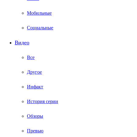
Мобильные
Социальные
Видео
Все
Другое
Инфакт
История серии
Обзоры
Превью