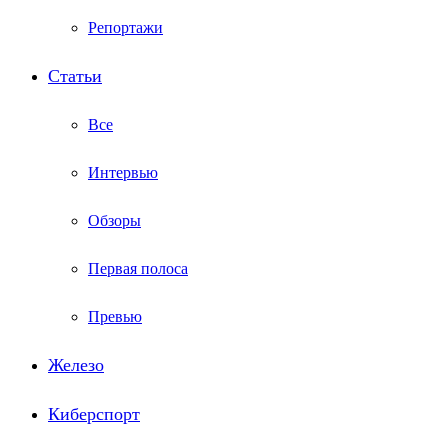
Репортажи
Статьи
Все
Интервью
Обзоры
Первая полоса
Превью
Железо
Киберспорт