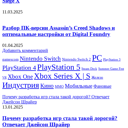
Siege X
11.03.2025
Разбор ПК-версии Assassin’s Creed Shadows и
оптимальные настройки от Digital Foundry
01.04.2025
Добавить комментарий
PC
Nintendo Switch
Nintendo Switch 2
gamescom
PlayStation 3
PlayStation 5
PlayStation 4
Steam Deck
Summer Game Fest
Xbox Series X | S
Xbox One
Железо
VR
Индустрия
Кино
Мобильные
Фановые
ММО
Почему разработка игр стала такой дорогой? Отвечает
Джейсон Шрайер
13.01.2025
Почему разработка игр стала такой дорогой?
Отвечает Джейсон Шрайер