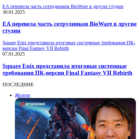
EA перевела часть сотрудников BioWare в другие студии
30.01.2025
EA перевела часть сотрудников BioWare в другие
студии
Square Enix представила итоговые системные требования ПК-
версии Final Fantasy VII Rebirth
07.01.2025
Square Enix представила итоговые системные
требования ПК-версии Final Fantasy VII Rebirth
ПОСЛЕДНИЕ
Железо