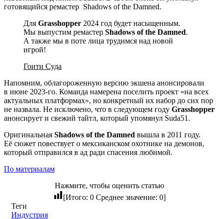
готовящийся ремастер
Shadows of the Damned
.
Для
Grasshopper
2024 год будет насыщенным.
Мы выпустим ремастер
Shadows of the Damned
.
А также мы в поте лица трудимся над новой
игрой!
Гоити Суда
Напомним, облагороженную версию экшена анонсировали
в июне 2023-го. Команда намерена поселить проект «на всех
актуальных платформах», но конкретный их набор до сих пор
не назвала. Не исключено, что в следующем году
Grasshopper
анонсирует и свежий тайтл, который упомянул Suda51.
Оригинальная
Shadows of the Damned
вышла в 2011 году.
Её сюжет повествует о мексиканском охотнике на демонов,
который отправился в ад ради спасения любимой.
По материалам
Нажмите, чтобы оценить статью
[Итого:
0
Среднее значение:
0
]
Теги
Индустрия