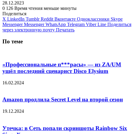
28.12.2023
0
126
Время чтения меньше минуты
Поделиться
X
LinkedIn
Tumblr
Reddit
Вконтакте
Одноклассники
Skype
Messenger
Messenger
WhatsApp
Telegram
Viber
Line
Поделиться
через электронную почту
Печатать
По теме
«Профессиональные п***расы» — из ZA/UM
ушёл последний сценарист Disco Elysium
16.02.2024
Amazon продлила Secret Level на второй сезон
19.12.2024
Утечка: в Сеть попали скриншоты Rainbow Six