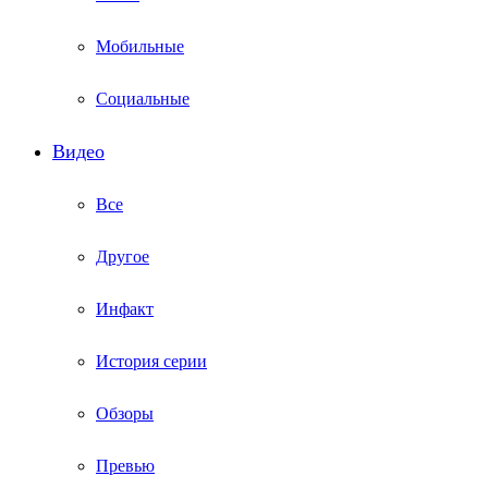
Мобильные
Социальные
Видео
Все
Другое
Инфакт
История серии
Обзоры
Превью