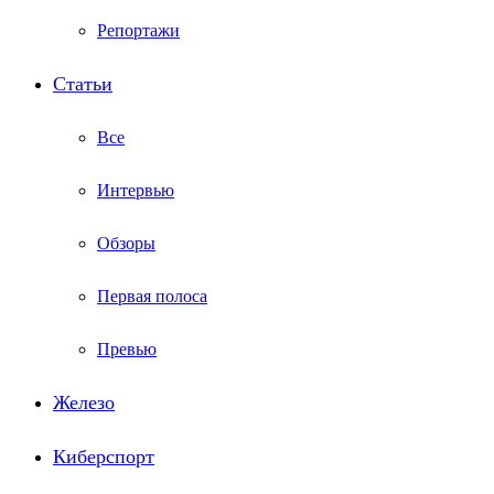
Репортажи
Статьи
Все
Интервью
Обзоры
Первая полоса
Превью
Железо
Киберспорт