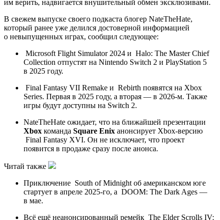
им верить, надвигается внушительный обмен эксклюзивами.
В свежем выпуске своего подкаста блогер NateTheHate,
который ранее уже делился достоверной информацией
о невыпущенных играх, сообщил следующее:
Microsoft Flight Simulator 2024
и
Halo: The Master Chief
Collection
отпустят на Nintendo Switch 2 и PlayStation 5
в 2025 году.
Final Fantasy VII Remake
и
Rebirth
появятся на Xbox
Series. Первая в 2025 году, а вторая — в 2026-м. Также
игры будут доступны на Switch 2.
NateTheHate ожидает, что на ближайшей презентации
Xbox
команда
Square Enix
анонсирует Xbox-версию
Final Fantasy XVI
. Он не исключает, что проект
появится в продаже сразу после анонса.
Читай также
Приключение
South of Midnight
об американском юге
стартует в апреле 2025-го, а
DOOM: The Dark Ages
—
в мае.
Всё ещё неанонсированный ремейк
The Elder Scrolls IV: