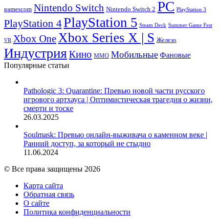
PC
Nintendo Switch
Nintendo Switch 2
gamescom
PlayStation 3
PlayStation 5
PlayStation 4
Steam Deck
Summer Game Fest
Xbox Series X | S
Xbox One
Железо
VR
Индустрия
Кино
Мобильные
Фановые
ММО
Популярные статьи
Pathologic 3: Quarantine: Превью новой части русского
игрового артхауса | Оптимистическая трагедия о жизни,
смерти и тоске
26.03.2025
Soulmask: Превью онлайн-выживача о каменном веке |
Ранний доступ, за который не стыдно
11.06.2024
© Все права защищены 2026
Карта сайта
Обратная связь
О сайте
Политика конфиденциальности