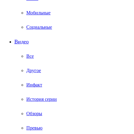
Мобильные
Социальные
Видео
Все
Другое
Инфакт
История серии
Обзоры
Превью