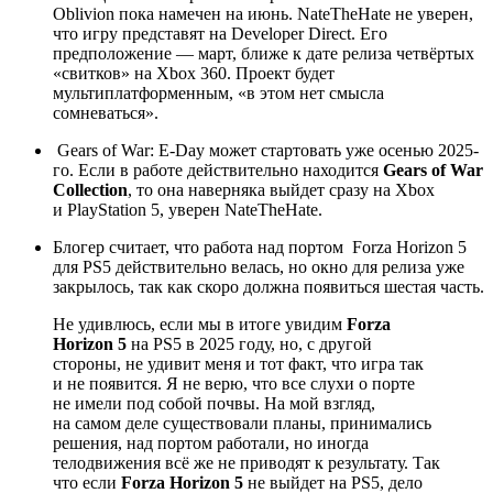
Oblivion
пока намечен на июнь. NateTheHate не уверен,
что игру представят на Developer Direct. Его
предположение — март, ближе к дате релиза четвёртых
«свитков» на Xbox 360. Проект будет
мультиплатформенным, «в этом нет смысла
сомневаться».
Gears of War: E-Day
может стартовать уже осенью 2025-
го. Если в работе действительно находится
Gears of War
Collection
, то она наверняка выйдет сразу на Xbox
и PlayStation 5, уверен NateTheHate.
Блогер считает, что работа над портом
Forza Horizon 5
для PS5 действительно велась, но окно для релиза уже
закрылось, так как скоро должна появиться шестая часть.
Не удивлюсь, если мы в итоге увидим
Forza
Horizon 5
на PS5 в 2025 году, но, с другой
стороны, не удивит меня и тот факт, что игра так
и не появится. Я не верю, что все слухи о порте
не имели под собой почвы. На мой взгляд,
на самом деле существовали планы, принимались
решения, над портом работали, но иногда
телодвижения всё же не приводят к результату. Так
что если
Forza Horizon 5
не выйдет на PS5, дело