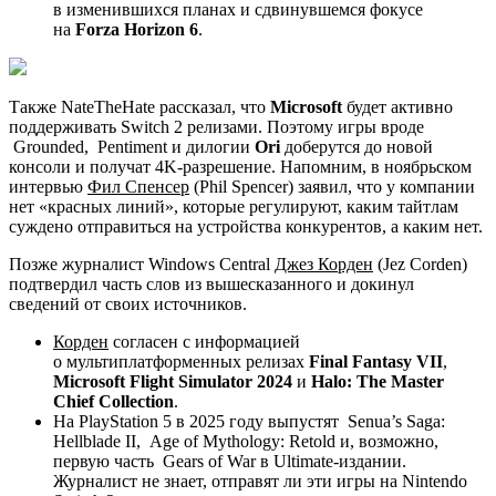
в изменившихся планах и сдвинувшемся фокусе
на
Forza Horizon 6
.
Также NateTheHate рассказал, что
Microsoft
будет активно
поддерживать Switch 2 релизами. Поэтому игры вроде
Grounded
,
Pentiment
и дилогии
Ori
доберутся до новой
консоли и получат 4K-разрешение. Напомним, в ноябрьском
интервью
Фил Спенсер
(Phil Spencer) заявил, что у компании
нет «красных линий», которые регулируют, каким тайтлам
суждено отправиться на устройства конкурентов, а каким нет.
Позже журналист Windows Central
Джез Корден
(Jez Corden)
подтвердил часть слов из вышесказанного и докинул
сведений от своих источников.
Корден
согласен с информацией
о мультиплатформенных релизах
Final Fantasy VII
,
Microsoft Flight Simulator 2024
и
Halo: The Master
Chief Collection
.
На PlayStation 5 в 2025 году выпустят
Senua’s Saga:
Hellblade II
,
Age of Mythology: Retold
и, возможно,
первую часть
Gears of War
в Ultimate-издании.
Журналист не знает, отправят ли эти игры на Nintendo