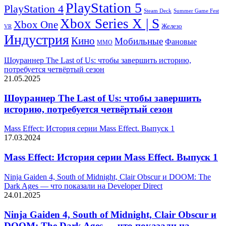
PlayStation 5
PlayStation 4
Steam Deck
Summer Game Fest
Xbox Series X | S
Xbox One
Железо
VR
Индустрия
Кино
Мобильные
Фановые
ММО
Шоураннер The Last of Us: чтобы завершить историю,
потребуется четвёртый сезон
21.05.2025
Шоураннер The Last of Us: чтобы завершить
историю, потребуется четвёртый сезон
Mass Effect: История серии Mass Effect. Выпуск 1
17.03.2024
Mass Effect: История серии Mass Effect. Выпуск 1
Ninja Gaiden 4, South of Midnight, Clair Obscur и DOOM: The
Dark Ages — что показали на Developer Direct
24.01.2025
Ninja Gaiden 4, South of Midnight, Clair Obscur и
DOOM: The Dark Ages — что показали на