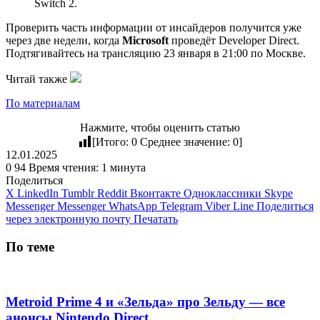
Switch 2.
Проверить часть информации от инсайдеров получится уже
через две недели, когда
Microsoft
проведёт Developer Direct.
Подтягивайтесь на трансляцию 23 января в 21:00 по Москве.
Читай также
По материалам
Нажмите, чтобы оценить статью
[Итого:
0
Среднее значение:
0
]
12.01.2025
0
94
Время чтения: 1 минута
Поделиться
X
LinkedIn
Tumblr
Reddit
Вконтакте
Одноклассники
Skype
Messenger
Messenger
WhatsApp
Telegram
Viber
Line
Поделиться
через электронную почту
Печатать
По теме
Metroid Prime 4 и «Зельда» про Зельду — все
анонсы Nintendo Direct