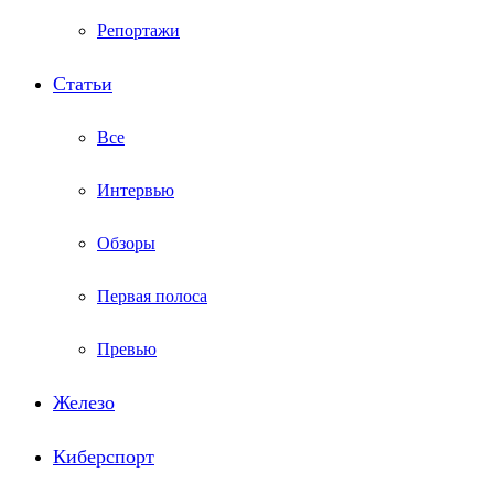
Репортажи
Статьи
Все
Интервью
Обзоры
Первая полоса
Превью
Железо
Киберспорт