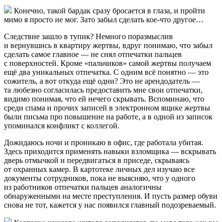
Конечно, такой бардак сразу бросается в глаза, и пройти
мимо я просто не мог. Зато забыл сделать кое-что другое…
Следствие зашло в тупик? Немного поразмыслив
и вернувшись в квартиру жертвы, вдруг понимаю, что забыл
сделать самое главное — не снял отпечатки пальцев
с поверхностей. Кроме «пальчиков» самой жертвы получаем
ещё два уникальных отпечатка. С одним всё понятно — это
сожитель, а вот откуда ещё одни? Это не арендодатель —
та любезно согласилась предоставить мне свои отпечатки,
видимо понимая, что ей нечего скрывать. Вспоминаю, что
среди спама и прочих записей в электронном ящике жертвы
были письма про повышение на работе, а в одной из записок
упоминался конфликт с коллегой.
Дожидаюсь ночи и проникаю в офис, где работала убитая.
Здесь приходится применять навыки взломщика — вскрывать
дверь отмычкой и передвигаться в приседе, скрываясь
от охранных камер. В картотеке личных дел изучаю все
документы сотрудников, пока не выясняю, что у одного
из работников отпечатки пальцев аналогичны
обнаруженными на месте преступления. И пусть размер обуви
снова не тот, кажется у нас появился главный подозреваемый.