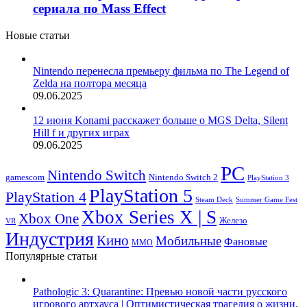
сериала по Mass Effect
Новые статьи
Nintendo перенесла премьеру фильма по The Legend of
Zelda на полтора месяца
09.06.2025
12 июня Konami расскажет больше о MGS Delta, Silent
Hill f и других играх
09.06.2025
PC
Nintendo Switch
Nintendo Switch 2
gamescom
PlayStation 3
PlayStation 5
PlayStation 4
Steam Deck
Summer Game Fest
Xbox Series X | S
Xbox One
Железо
VR
Индустрия
Кино
Мобильные
Фановые
ММО
Популярные статьи
Pathologic 3: Quarantine: Превью новой части русского
игрового артхауса | Оптимистическая трагедия о жизни,