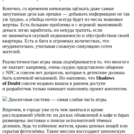
Конечно, со временем начинаешь щёлкать даже самые
запутанные дела как орешки — добывать информацию не так
уж трудно, а убийца почти всегда будет из числа знакомых
жертвы. Есть большие проблемы и с игровой экономикой:
деньги легко заработать, но некуда тратить, если
не заниматься скупкой недвижимости и обустройством своей
квартиры. Есть и баги в огромных количествах, что
неудивительно, учитывая сложную симуляцию сотен
жителей.
Реалистичностью игры лишь подчёркивается то, что многого
не хватает: например, очень скудно представлено общение
с NPC и совсем нет допросов, которые в детективе должны
быть ключевой механикой. Но напомню, что
Shadows
of Doubt
совсем недавно вышла в раннем доступе
и разработчик только начинает наполнять проект контентом.
Диалоговая система — самая слабая часть игры.
Впрочем, в городе уже есть чем заняться и кроме
расследований убийств: на досках объявлений в кафе и барах
размещены листовки о поиске исполнителей тёмных
делишек, будь то избиение жителя, кража ценных вещей или
скрытая фотосъёмка. Такие миссии воссоздают шпионскую