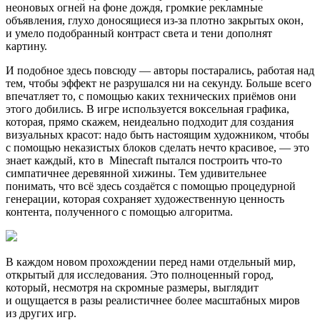
неоновых огней на фоне дождя, громкие рекламные
объявления, глухо доносящиеся из-за плотно закрытых окон,
и умело подобранный контраст света и тени дополнят
картину.
И подобное здесь повсюду — авторы постарались, работая над
тем, чтобы эффект не разрушался ни на секунду. Больше всего
впечатляет то, с помощью каких технических приёмов они
этого добились. В игре используется воксельная графика,
которая, прямо скажем, неидеально подходит для создания
визуальных красот: надо быть настоящим художником, чтобы
с помощью неказистых блоков сделать нечто красивое, — это
знает каждый, кто в
Minecraft
пытался построить что-то
симпатичнее деревянной хижины. Тем удивительнее
понимать, что всё здесь создаётся с помощью процедурной
генерации, которая сохраняет художественную ценность
контента, полученного с помощью алгоритма.
В каждом новом прохождении перед нами отдельный мир,
открытый для исследования. Это полноценный город,
который, несмотря на скромные размеры, выглядит
и ощущается в разы реалистичнее более масштабных миров
из других игр.