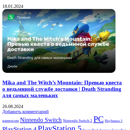
18.01.2024
Mika and The Witch’s Mountain: Превью квеста
о ведьминой службе доставки | Death Stranding
для самых маленьких
26.08.2024
Добавить комментарий
PC
Nintendo Switch
Nintendo Switch 2
gamescom
PlayStation 3
PlayStation 5
PlayStation 4