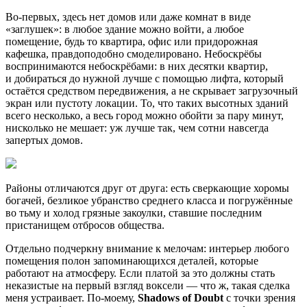
Во-первых, здесь нет домов или даже комнат в виде
«заглушек»: в любое здание можно войти, а любое
помещение, будь то квартира, офис или придорожная
кафешка, правдоподобно смоделировано. Небоскрёбы
воспринимаются небоскрёбами: в них десятки квартир,
и добираться до нужной лучше с помощью лифта, который
остаётся средством передвижения, а не скрывает загрузочный
экран или пустоту локации. То, что таких высотных зданий
всего несколько, а весь город можно обойти за пару минут,
нисколько не мешает: уж лучше так, чем сотни навсегда
запертых домов.
Районы отличаются друг от друга: есть сверкающие хоромы
богачей, безликое убранство среднего класса и погружённые
во тьму и холод грязные закоулки, ставшие последним
пристанищем отбросов общества.
Отдельно подчеркну внимание к мелочам: интерьер любого
помещения полон запоминающихся деталей, которые
работают на атмосферу. Если платой за это должны стать
неказистые на первый взгляд воксели — что ж, такая сделка
меня устраивает. По-моему,
Shadows of Doubt
с точки зрения