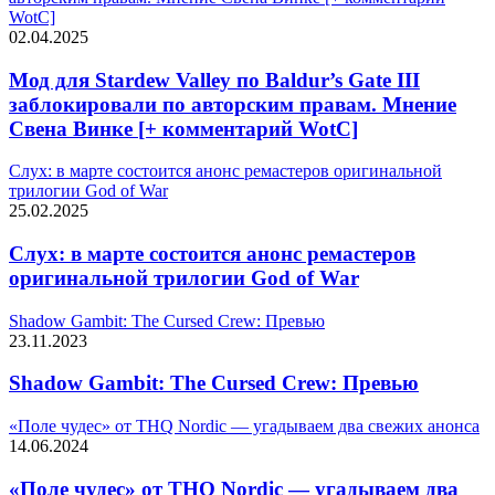
WotC]
02.04.2025
Мод для Stardew Valley по Baldur’s Gate III
заблокировали по авторским правам. Мнение
Свена Винке [+ комментарий WotC]
Слух: в марте состоится анонс ремастеров оригинальной
трилогии God of War
25.02.2025
Слух: в марте состоится анонс ремастеров
оригинальной трилогии God of War
Shadow Gambit: The Cursed Crew: Превью
23.11.2023
Shadow Gambit: The Cursed Crew: Превью
«Поле чудес» от THQ Nordic — угадываем два свежих анонса
14.06.2024
«Поле чудес» от THQ Nordic — угадываем два