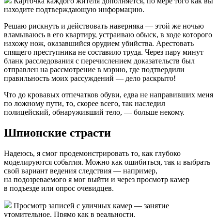
Карточка каждого жителя дополняется, по мере того как вы
находите подтверждающую информацию.
Решаю рискнуть и действовать наверняка — этой же ночью
вламываюсь в его квартиру, устраиваю обыск, в ходе которого
нахожу нож, оказавшийся орудием убийства. Арестовать
спящего преступника не составило труда. Через пару минут
бланк расследования с перечислением доказательств был
отправлен на рассмотрение в мэрию, где подтвердили
правильность моих рассуждений — дело раскрыто!
Что до кровавых отпечатков обуви, едва не направивших меня
по ложному пути, то, скорее всего, так наследил
полицейский, обнаруживший тело, — больше некому.
Шпионские страсти
Надеюсь, я смог продемонстрировать то, как глубоко
моделируются события. Можно как ошибиться, так и выбрать
свой вариант ведения следствия — например,
на подозреваемого я мог выйти и через просмотр камер
в подъезде или опрос очевидцев.
Просмотр записей с уличных камер — занятие
утомительное. Прямо как в реальности.