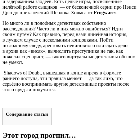
и задержанием злодеев. Есть целые игры, посвящённые
нелёгкой работе сыщиков, — от бесконечной серии про Нэнси
Дрю до приключений Шерлока Холмса от
Frogwares
.
Но много ли в подобных детективах собственно
расследования? Часто ли в них можно ошибиться? Идти
своим путём? Как правило, перед нами линейная история,
в лучшем случае с несколькими концовками. Пойти
по ложному следу, арестовать невиновного или сдать дело
в архив как «висяк», вычислить преступника не так, как
пожелал сценарист, — такого виртуальные детективы обычно
не умеют.
Shadows of Doubt
, вышедшая в конце апреля в формате
раннего доступа, эти правила меняет — да так лихо, что
серьёзно воспринимать другие детективные проекты после
этого вряд ли получится.
Содержание статьи
Этот город прогнил…