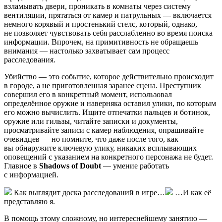
взламывать двери, проникать в комнаты через систему
вентиляции, прятаться от камер и патрульных — включается
немного корявый и простенький стелс, который, однако,
не позволяет чувствовать себя расслабленно во время поиска
информации. Впрочем, на примитивность не обращаешь
внимания — настолько захватывает сам процесс
расследования.
Убийство — это событие, которое действительно происходит
в городе, а не приготовленная заранее сцена. Преступник
совершил его в конкретный момент, использовал
определённое оружие и наверняка оставил улики, по которым
его можно вычислить. Ищите отпечатки пальцев и ботинок,
оружие или гильзы, читайте записки и документы,
просматривайте записи с камер наблюдения, опрашивайте
очевидцев — но помните, что даже после того, как
вы обнаружите ключевую улику, никаких всплывающих
оповещений с указанием на конкретного персонажа не будет.
Главное в
Shadows of Doubt
— умение работать
с информацией.
Как выглядит доска расследований в игре…
…И как её
представляю я.
В помощь этому сложному, но интереснейшему занятию —