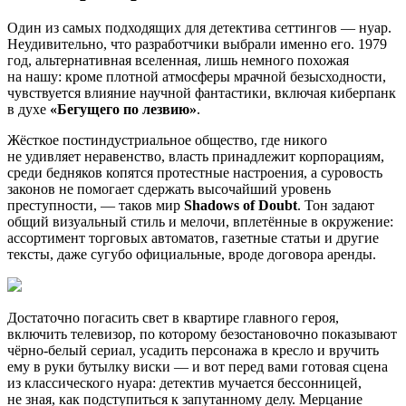
Один из самых подходящих для детектива сеттингов — нуар.
Неудивительно, что разработчики выбрали именно его. 1979
год, альтернативная вселенная, лишь немного похожая
на нашу: кроме плотной атмосферы мрачной безысходности,
чувствуется влияние научной фантастики, включая киберпанк
в духе
«Бегущего по лезвию»
.
Жёсткое постиндустриальное общество, где никого
не удивляет неравенство, власть принадлежит корпорациям,
среди бедняков копятся протестные настроения, а суровость
законов не помогает сдержать высочайший уровень
преступности, — таков мир
Shadows of Doubt
. Тон задают
общий визуальный стиль и мелочи, вплетённые в окружение:
ассортимент торговых автоматов, газетные статьи и другие
тексты, даже сугубо официальные, вроде договора аренды.
Достаточно погасить свет в квартире главного героя,
включить телевизор, по которому безостановочно показывают
чёрно-белый сериал, усадить персонажа в кресло и вручить
ему в руки бутылку виски — и вот перед вами готовая сцена
из классического нуара: детектив мучается бессонницей,
не зная, как подступиться к запутанному делу. Мерцание