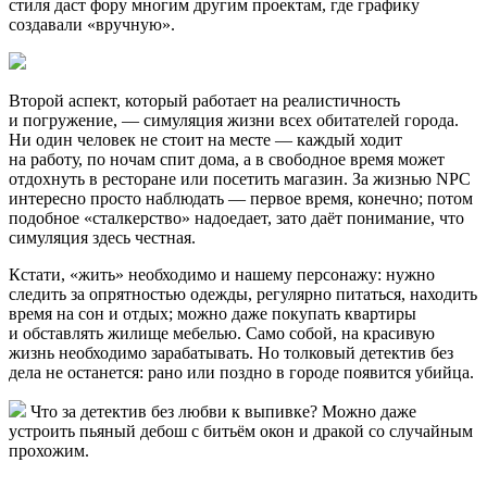
стиля даст фору многим другим проектам, где графику
создавали «вручную».
Второй аспект, который работает на реалистичность
и погружение, — симуляция жизни всех обитателей города.
Ни один человек не стоит на месте — каждый ходит
на работу, по ночам спит дома, а в свободное время может
отдохнуть в ресторане или посетить магазин. За жизнью NPC
интересно просто наблюдать — первое время, конечно; потом
подобное «сталкерство» надоедает, зато даёт понимание, что
симуляция здесь честная.
Кстати, «жить» необходимо и нашему персонажу: нужно
следить за опрятностью одежды, регулярно питаться, находить
время на сон и отдых; можно даже покупать квартиры
и обставлять жилище мебелью. Само собой, на красивую
жизнь необходимо зарабатывать. Но толковый детектив без
дела не останется: рано или поздно в городе появится убийца.
Что за детектив без любви к выпивке? Можно даже
устроить пьяный дебош с битьём окон и дракой со случайным
прохожим.