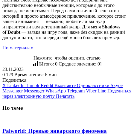
действительно необычные эмоции, которые я до этого
никогда не испытывал. Перед нами отличный генератор
историй и просто атмосферное приключение, которое стоит
вашего внимания — неважно, любите ли вы нуар
и нравится ли вам детективный жанр. Для меня
Shadows
of Doubt
— заявка на игру года, даже без скидок на ранний
доступ и на то, что впереди ещё много больших премьер.
По материалам
Нажмите, чтобы оценить статью
[Итого:
0
Среднее значение:
0
]
23.11.2023
0
129
Время чтения: 6 мин.
Поделиться
X
LinkedIn
Tumblr
Reddit
Вконтакте
Одноклассники
Skype
Messenger
Messenger
WhatsApp
Telegram
Viber
Line
Поделиться
через электронную почту
Печатать
По теме
Palworld: Превью январского феномена