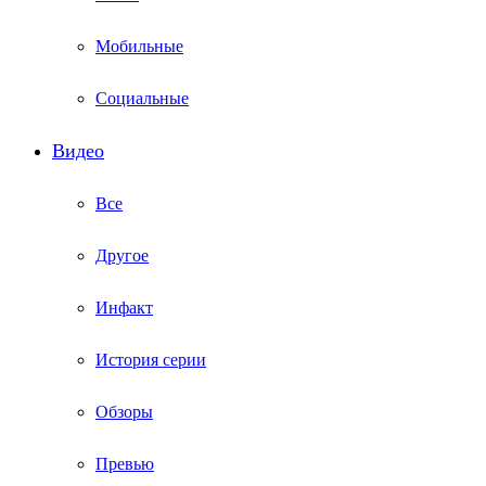
Мобильные
Социальные
Видео
Все
Другое
Инфакт
История серии
Обзоры
Превью