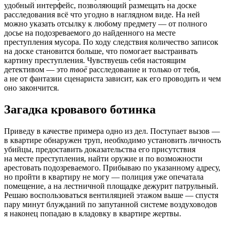
удобный интерфейс, позволяющий размещать на доске
расследования всё что угодно в наглядном виде. На ней
можно указать отсылку к любому предмету — от полного
досье на подозреваемого до найденного на месте
преступления мусора. По ходу следствия количество записок
на доске становится больше, что помогает выстраивать
картину преступления. Чувствуешь себя настоящим
детективом — это
твоё
расследование и только от тебя,
а не от фантазии сценариста зависит, как его проводить и чем
оно закончится.
Загадка кровавого ботинка
Приведу в качестве примера одно из дел. Поступает вызов —
в квартире обнаружен труп, необходимо установить личность
убийцы, предоставить доказательства его присутствия
на месте преступления, найти оружие и по возможности
арестовать подозреваемого. Прибываю по указанному адресу,
но пройти в квартиру не могу — полиция уже опечатала
помещение, а на лестничной площадке дежурит патрульный.
Решаю воспользоваться вентиляцией этажом выше — спустя
пару минут блужданий по запутанной системе воздуховодов
я наконец попадаю в кладовку в квартире жертвы.