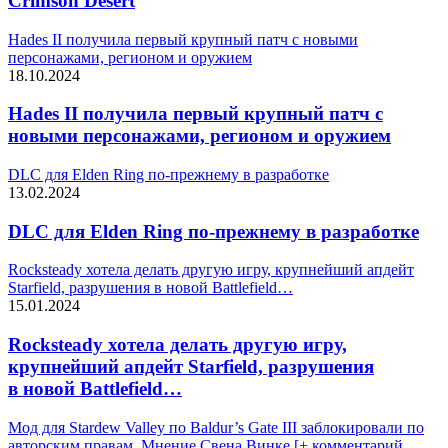
Crimson Desert
Hades II получила первый крупный патч с новыми
персонажами, регионом и оружием
18.10.2024
Hades II получила первый крупный патч с
новыми персонажами, регионом и оружием
DLC для Elden Ring по-прежнему в разработке
13.02.2024
DLC для Elden Ring по-прежнему в разработке
Rocksteady хотела делать другую игру, крупнейший апдейт
Starfield, разрушения в новой Battlefield…
15.01.2024
Rocksteady хотела делать другую игру,
крупнейший апдейт Starfield, разрушения
в новой Battlefield…
Мод для Stardew Valley по Baldur’s Gate III заблокировали по
авторским правам. Мнение Свена Винке [+ комментарий