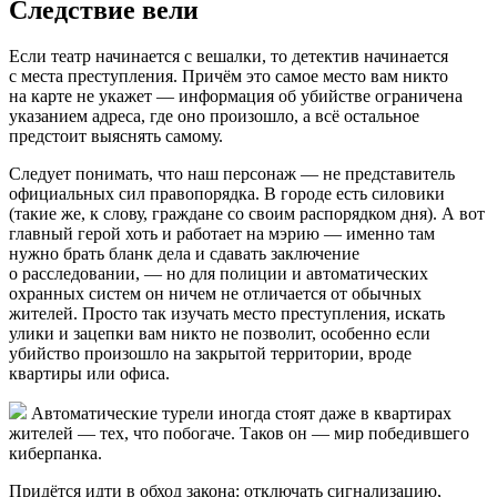
Следствие вели
Если театр начинается с вешалки, то детектив начинается
с места преступления. Причём это самое место вам никто
на карте не укажет — информация об убийстве ограничена
указанием адреса, где оно произошло, а всё остальное
предстоит выяснять самому.
Следует понимать, что наш персонаж — не представитель
официальных сил правопорядка. В городе есть силовики
(такие же, к слову, граждане со своим распорядком дня). А вот
главный герой хоть и работает на мэрию — именно там
нужно брать бланк дела и сдавать заключение
о расследовании, — но для полиции и автоматических
охранных систем он ничем не отличается от обычных
жителей. Просто так изучать место преступления, искать
улики и зацепки вам никто не позволит, особенно если
убийство произошло на закрытой территории, вроде
квартиры или офиса.
Автоматические турели иногда стоят даже в квартирах
жителей — тех, что побогаче. Таков он — мир победившего
киберпанка.
Придётся идти в обход закона: отключать сигнализацию,