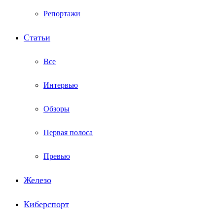
Репортажи
Статьи
Все
Интервью
Обзоры
Первая полоса
Превью
Железо
Киберспорт