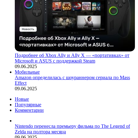
Подробнее об Xbox Ally и Ally X — «портативках» от
Microsoft и ASUS с поддержкой Steam
09.06.2025
Мобильные
Amazon определилась с шоураннером сериала по Mass
Effect
09.06.2025
Новые
Популярные
Комментарии
Nintendo перенесла премьеру фильма по The Legend of
Zelda на полтора месяца
09.06.2025