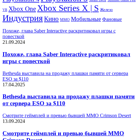
Steam Deck
Summer Game Fest
Xbox Series X | S
Xbox One
Железо
VR
Индустрия
Кино
Мобильные
Фановые
ММО
Похоже, глава Saber Interactive раскритиковал игры с
повесткой
21.09.2024
Похоже, глава Saber Interactive раскритиковал
игры с повесткой
Bethesda выставила на продажу плашки памяти от сервера
ESO за $110
17.04.2025
Bethesda выставила на продажу плашки памяти
от сервера ESO за $110
Смотрите геймплей и превью бывшей MMO Crimson Desert
13.09.2024
Смотрите геймплей и превью бывшей MMO