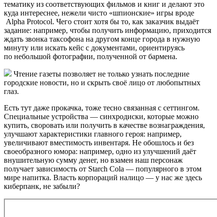
тематику из соответствующих фильмов и книг и делают это
куда интереснее, нежели чисто «шпионские» игры вроде
Alpha Protocol
. Чего стоит хотя бы то, как заказчик выдаёт
задание: например, чтобы получить информацию, приходится
ждать звонка таксофона на другом конце города в нужную
минуту или искать кейс с документами, ориентируясь
по небольшой фотографии, полученной от бармена.
Чтение газеты позволяет не только узнать последние
городские новости, но и скрыть своё лицо от любопытных
глаз.
Есть тут даже прокачка, тоже тесно связанная с сеттингом.
Специальные устройства — синхродиски, которые можно
купить, своровать или получить в качестве вознаграждения,
улучшают характеристики главного героя: например,
увеличивают вместимость инвентаря. Не обошлось и без
своеобразного юмора: например, одно из улучшений даёт
внушительную сумму денег, но взамен наш персонаж
получает зависимость от Starch Cola — популярного в этом
мире напитка. Власть корпораций налицо — у нас же здесь
киберпанк, не забыли?