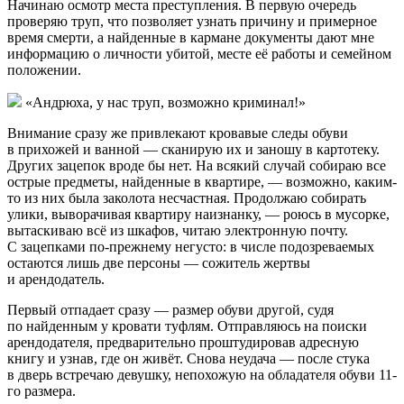
Начинаю осмотр места преступления. В первую очередь
проверяю труп, что позволяет узнать причину и примерное
время смерти, а найденные в кармане документы дают мне
информацию о личности убитой, месте её работы и семейном
положении.
«Андрюха, у нас труп, возможно криминал!»
Внимание сразу же привлекают кровавые следы обуви
в прихожей и ванной — сканирую их и заношу в картотеку.
Других зацепок вроде бы нет. На всякий случай собираю все
острые предметы, найденные в квартире, — возможно, каким-
то из них была заколота несчастная. Продолжаю собирать
улики, выворачивая квартиру наизнанку, — роюсь в мусорке,
вытаскиваю всё из шкафов, читаю электронную почту.
С зацепками по-прежнему негусто: в числе подозреваемых
остаются лишь две персоны — сожитель жертвы
и арендодатель.
Первый отпадает сразу — размер обуви другой, судя
по найденным у кровати туфлям. Отправляюсь на поиски
арендодателя, предварительно проштудировав адресную
книгу и узнав, где он живёт. Снова неудача — после стука
в дверь встречаю девушку, непохожую на обладателя обуви 11-
го размера.