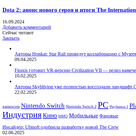
Dota 2: анонс нового героя и итоги The Internation
16.09.2024
Добавить комментарий
Сейчас читают
Закрыть
Авторы Honkai: Star Rail проведут коллаборацию с Музе
09.04.2025
Firaxis готовит VR-версию Civilization VII — релиз намеч
10.02.2025
Авторы Skyblivion уже полностью воссоздали ландшафт 
22.02.2025
PC
Nintendo Switch
Pl
Nintendo Switch 2
gamescom
PlayStation 3
Индустрия
Кино
Мобильные
Фановые
ММО
Инсайдер: Ubisoft одобрила разработку новой The Crew
02.06.2025