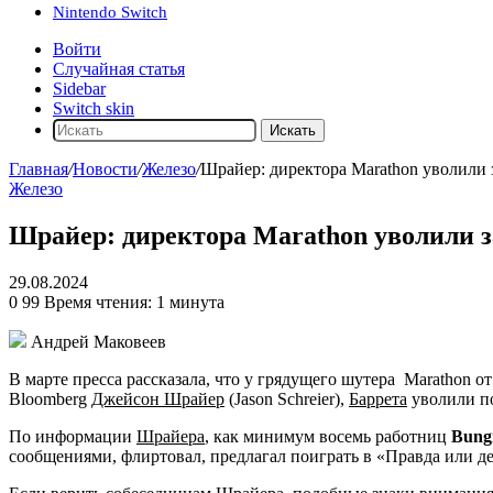
Nintendo Switch
Войти
Случайная статья
Sidebar
Switch skin
Искать
Главная
/
Новости
/
Железо
/
Шрайер: директора Marathon уволили 
Железо
Шрайер: директора Marathon уволили з
29.08.2024
0
99
Время чтения: 1 минута
Андрей Маковеев
В марте пресса рассказала, что у грядущего шутера
Marathon
о
Bloomberg
Джейсон Шрайер
(Jason Schreier),
Баррета
уволили по
По информации
Шрайера
, как минимум восемь работниц
Bung
сообщениями, флиртовал, предлагал поиграть в «Правда или д