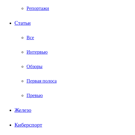
Репортажи
Статьи
Все
Интервью
Обзоры
Первая полоса
Превью
Железо
Киберспорт