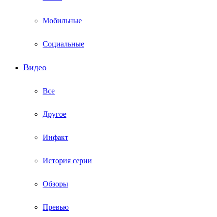
Мобильные
Социальные
Видео
Все
Другое
Инфакт
История серии
Обзоры
Превью