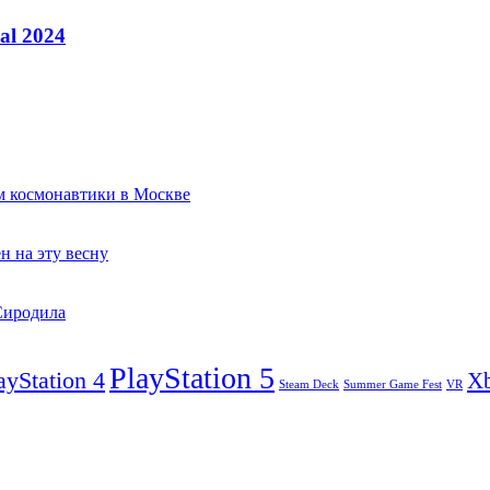
al 2024
ем космонавтики в Москве
ен на эту весну
Сиродила
PlayStation 5
ayStation 4
X
Steam Deck
VR
Summer Game Fest