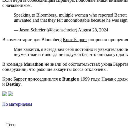
Если верить собеседницам
Шрайера
, подобные знаки внимания
с начальником.
Speaking to Bloomberg, multiple women who reported Barrett s
unwanted and that they felt uncomfortable because he was sign
— Jason Schreier (@jasonschreier) August 28, 2024
В комментарии для Bloomberg
Крис Баррет
попросил прощения у
Мне кажется, я всегда вёл себя достойно и уважительно 
неуместные и никогда не подумал бы, что они могут дост
В команде
Marathon
не знали об обстоятельствах ухода
Баррет
обнаружили, что рабочие аккаунты босса отключены.
Крис Баррет
присоединился к
Bungie
в 1999 году. Начав с дол
и
Destiny
.
По материалам
Теги