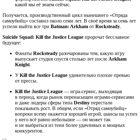
какой мы её знаем сейчас.
Получается, производственный цикл нынешнего «Отряда
самоубийц» составил около семи лет. В своё время за семь лет
успели выйти все три
Batman: Arkham
от
Rocksteady
.
Suicide Squad: Kill the Justice League
пророчат бесславное
будущее:
Фанаты
Rocksteady
разочарованы тем, какую игру
выпускает студия спустя столько лет после
Arkham
Knight
.
У
Kill the Justice League
удивительно плохие превью
от прессы.
Kill the Justice League
— игра-сервис, выходящая
в период, когда рынок перенасыщен играми-сервисами
и даже лидеры сферы типа
Destiny
перестали
показывать рост. В общем, если «Отряд самоубийц»
вопреки всему окажется хорошей игрой, шансы на успех
у него всё равно небольшие — он может так
и не выбраться из тени более удачливых и мощных
конкурентов.