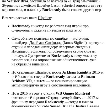
но
Warner Bros.
заставила её взяться за «Отряд самоубийц».
Журналист
Джейсон Шрейер
(Jason Schreier) опровергает эту
версию: мол, в планах у
Rocksteady
была совсем другая игра.
Вот что рассказывает
Шрайер
:
Rocksteady
никогда не работала над игрой про
Супермена и даже не питчила её издателю.
Слух об этом появился по ошибке — источник
инсайдера
Джеймса Сигфилда
(James Sigfield) перепутал
студии и передал инсайдеру неверные сведения.
Инсайдер публиковал опровержение своим словам,
но слух о Супермене от
Rocksteady
к тому моменту
разлетелся, а на опровержение общественность уже
не обратила внимания.
По сведениям
Шрайера
, после
Arkham Knight
в 2015-м
всё было так: сперва
Rocksteady
засела за
Batman:
Arkham VR
, а затем — за неанонсированную
мультиплеерную игру в собственной вселенной.
Но в 2016-м году в студии
WB Games Montréal
отменили её версию «Отряда самоубийц», а в 2017-м
франшизу передали
Rocksteady
— тогда и начала
формироваться
Suicide Squad: Kill the Justice League
,