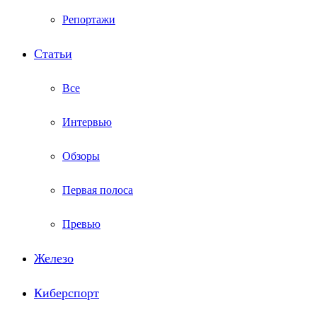
Репортажи
Статьи
Все
Интервью
Обзоры
Первая полоса
Превью
Железо
Киберспорт