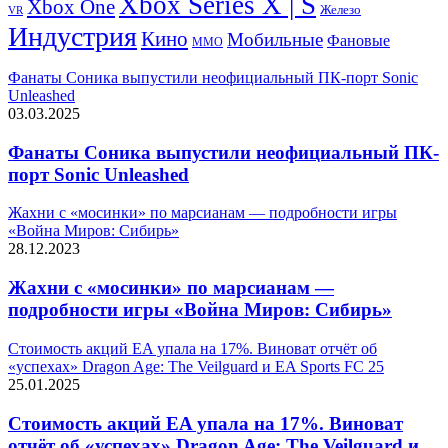
Xbox Series X | S
Xbox One
Железо
VR
Индустрия
Кино
Мобильные
Фановые
ММО
Фанаты Соника выпустили неофициальный ПК-порт Sonic
Unleashed
03.03.2025
Фанаты Соника выпустили неофициальный ПК-
порт Sonic Unleashed
Жахни с «мосинки» по марсианам — подробности игры
«Война Миров: Сибирь»
28.12.2023
Жахни с «мосинки» по марсианам —
подробности игры «Война Миров: Сибирь»
Стоимость акций EA упала на 17%. Виноват отчёт об
«успехах» Dragon Age: The Veilguard и EA Sports FC 25
25.01.2025
Стоимость акций EA упала на 17%. Виноват
отчёт об «успехах» Dragon Age: The Veilguard и