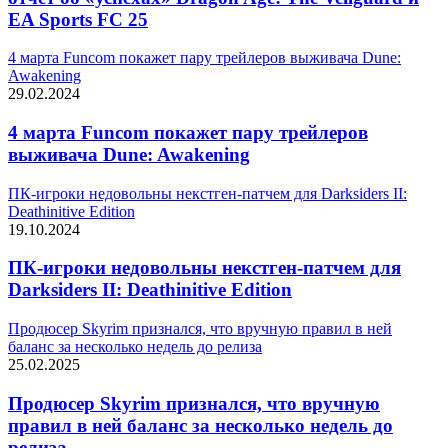
EA Sports FC 25
4 марта Funcom покажет пару трейлеров выживача Dune:
Awakening
29.02.2024
4 марта Funcom покажет пару трейлеров
выживача Dune: Awakening
ПК-игроки недовольны некстген-патчем для Darksiders II:
Deathinitive Edition
19.10.2024
ПК-игроки недовольны некстген-патчем для
Darksiders II: Deathinitive Edition
Продюсер Skyrim признался, что вручную правил в ней
баланс за несколько недель до релиза
25.02.2025
Продюсер Skyrim признался, что вручную
правил в ней баланс за несколько недель до
релиза