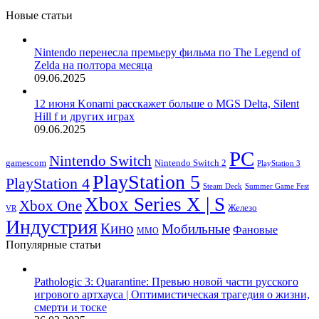
Новые статьи
Nintendo перенесла премьеру фильма по The Legend of
Zelda на полтора месяца
09.06.2025
12 июня Konami расскажет больше о MGS Delta, Silent
Hill f и других играх
09.06.2025
PC
Nintendo Switch
Nintendo Switch 2
gamescom
PlayStation 3
PlayStation 5
PlayStation 4
Steam Deck
Summer Game Fest
Xbox Series X | S
Xbox One
Железо
VR
Индустрия
Кино
Мобильные
Фановые
ММО
Популярные статьи
Pathologic 3: Quarantine: Превью новой части русского
игрового артхауса | Оптимистическая трагедия о жизни,
смерти и тоске