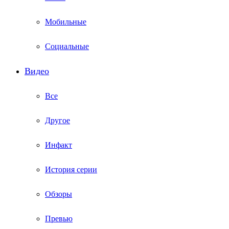
Мобильные
Социальные
Видео
Все
Другое
Инфакт
История серии
Обзоры
Превью