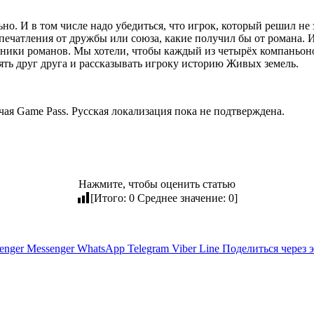
но. И в том числе надо убедиться, что игрок, который решил не 
печатления от дружбы или союза, какие получил бы от романа. 
ники романов. Мы хотели, чтобы каждый из четырёх компаньоно
нять друг друга и рассказывать игроку историю Живых земель.
чая Game Pass. Русская локализация пока не подтверждена.
Нажмите, чтобы оценить статью
[Итого:
0
Среднее значение:
0
]
enger
Messenger
WhatsApp
Telegram
Viber
Line
Поделиться через 