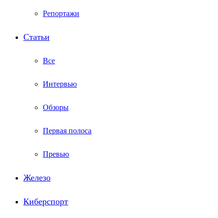
Репортажи
Статьи
Все
Интервью
Обзоры
Первая полоса
Превью
Железо
Киберспорт