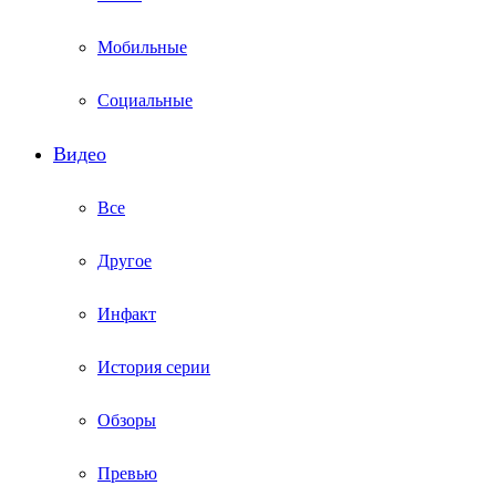
Мобильные
Социальные
Видео
Все
Другое
Инфакт
История серии
Обзоры
Превью