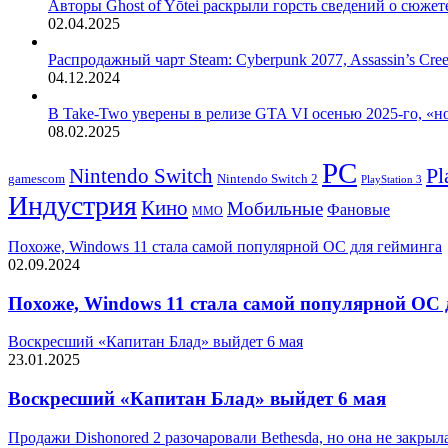
Авторы Ghost of Yōtei раскрыли горсть сведений о сюжет
02.04.2025
Распродажный чарт Steam: Cyberpunk 2077, Assassin’s Cr
04.12.2024
В Take-Two уверены в релизе GTA VI осенью 2025-го, «но
08.02.2025
PC
Nintendo Switch
Pl
Nintendo Switch 2
gamescom
PlayStation 3
Индустрия
Кино
Мобильные
Фановые
ММО
Похоже, Windows 11 стала самой популярной ОС для гейминга
02.09.2024
Похоже, Windows 11 стала самой популярной ОС 
Воскресший «Капитан Блад» выйдет 6 мая
23.01.2025
Воскресший «Капитан Блад» выйдет 6 мая
Продажи Dishonored 2 разочаровали Bethesda, но она не закрыла