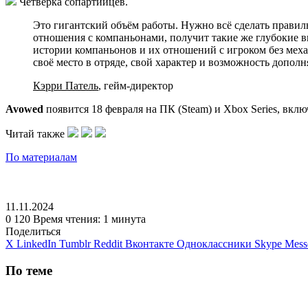
Четвёрка сопартийцев.
Это гигантский объём работы. Нужно всё сделать правиль
отношения с компаньонами, получит такие же глубокие в
истории компаньонов и их отношений с игроком без меха
своё место в отряде, свой характер и возможность допол
Кэрри Патель
, гейм-директор
Avowed
появится 18 февраля на ПК (Steam) и Xbox Series, вклю
Читай также
По материалам
11.11.2024
0
120
Время чтения: 1 минута
Поделиться
X
LinkedIn
Tumblr
Reddit
Вконтакте
Одноклассники
Skype
Mess
По теме