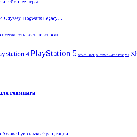
е и геймплее игры
eed Odyssey, Hogwarts Legacy…
 всегда есть риск переноса»
PlayStation 5
ayStation 4
X
Steam Deck
VR
Summer Game Fest
для гейминга
 Arkane Lyon из-за её репутации