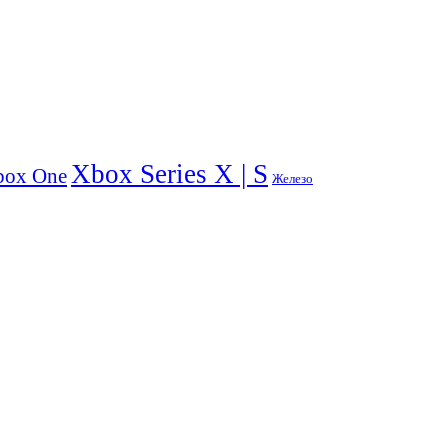
Xbox Series X | S
box One
Железо