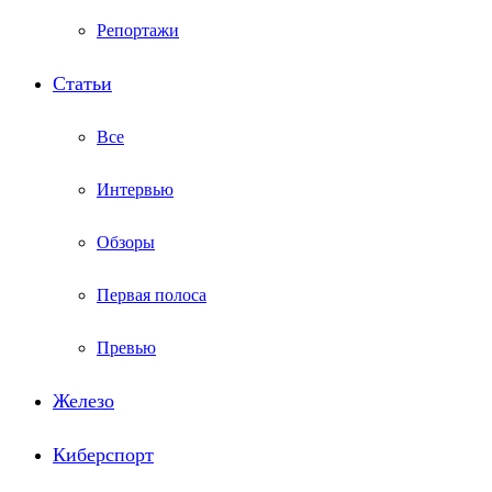
Репортажи
Статьи
Все
Интервью
Обзоры
Первая полоса
Превью
Железо
Киберспорт