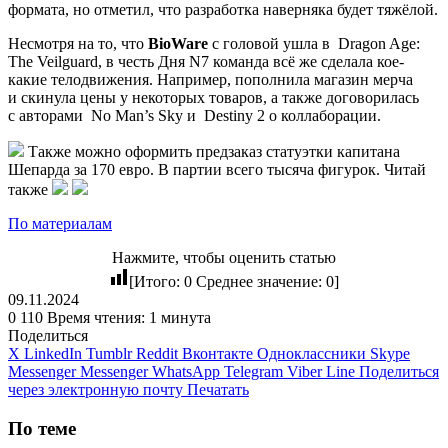
формата, но отметил, что разработка наверняка будет тяжёлой.
Несмотря на то, что
BioWare
с головой ушла в
Dragon Age:
The Veilguard
, в честь Дня N7 команда всё же сделала кое-
какие телодвижения. Например, пополнила магазин мерча
и скинула цены у некоторых товаров, а также договорилась
с авторами
No Man’s Sky
и
Destiny 2
о коллаборации.
Также можно оформить предзаказ статуэтки капитана
Шепарда за 170 евро. В партии всего тысяча фигурок. Читай
также
По материалам
Нажмите, чтобы оценить статью
[Итого:
0
Среднее значение:
0
]
09.11.2024
0
110
Время чтения: 1 минута
Поделиться
X
LinkedIn
Tumblr
Reddit
Вконтакте
Одноклассники
Skype
Messenger
Messenger
WhatsApp
Telegram
Viber
Line
Поделиться
через электронную почту
Печатать
По теме