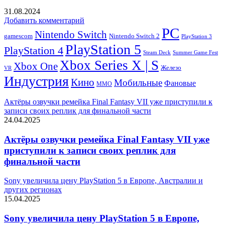
31.08.2024
Добавить комментарий
PC
Nintendo Switch
Nintendo Switch 2
gamescom
PlayStation 3
PlayStation 5
PlayStation 4
Steam Deck
Summer Game Fest
Xbox Series X | S
Xbox One
Железо
VR
Индустрия
Кино
Мобильные
Фановые
ММО
Актёры озвучки ремейка Final Fantasy VII уже приступили к
записи своих реплик для финальной части
24.04.2025
Актёры озвучки ремейка Final Fantasy VII уже
приступили к записи своих реплик для
финальной части
Sony увеличила цену PlayStation 5 в Европе, Австралии и
других регионах
15.04.2025
Sony увеличила цену PlayStation 5 в Европе,