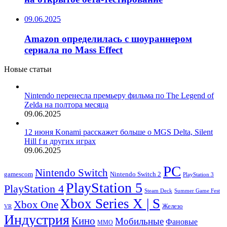
09.06.2025
Amazon определилась с шоураннером
сериала по Mass Effect
Новые статьи
Nintendo перенесла премьеру фильма по The Legend of
Zelda на полтора месяца
09.06.2025
12 июня Konami расскажет больше о MGS Delta, Silent
Hill f и других играх
09.06.2025
PC
Nintendo Switch
Nintendo Switch 2
gamescom
PlayStation 3
PlayStation 5
PlayStation 4
Steam Deck
Summer Game Fest
Xbox Series X | S
Xbox One
Железо
VR
Индустрия
Кино
Мобильные
Фановые
ММО