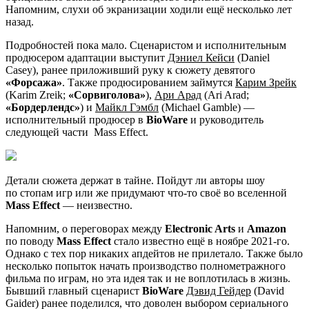
Напомним, слухи об экранизации ходили ещё несколько лет
назад.
Подробностей пока мало. Сценаристом и исполнительным
продюсером адаптации выступит
Дэниел Кейси
(Daniel
Casey), ранее приложивший руку к сюжету девятого
«Форсажа»
. Также продюсированием займутся
Карим Зрейк
(Karim Zreik;
«Сорвиголова»
),
Ари Арад
(Ari Arad;
«Бордерлендс»
) и
Майкл Гэмбл
(Michael Gamble) —
исполнительный продюсер в
BioWare
и руководитель
следующей части
Mass Effect
.
Детали сюжета держат в тайне. Пойдут ли авторы шоу
по стопам игр или же придумают что-то своё во вселенной
Mass Effect
— неизвестно.
Напомним, о переговорах между
Electronic Arts
и
Amazon
по поводу
Mass Effect
стало известно ещё в ноябре 2021-го.
Однако с тех пор никаких апдейтов не прилетало. Также было
несколько попыток начать производство полнометражного
фильма по играм, но эта идея так и не воплотилась в жизнь.
Бывший главный сценарист
BioWare
Дэвид Гейдер
(David
Gaider) ранее поделился, что доволен выбором сериального