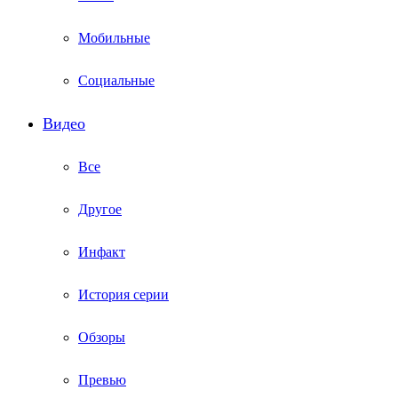
Мобильные
Социальные
Видео
Все
Другое
Инфакт
История серии
Обзоры
Превью