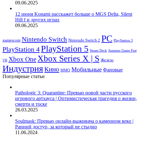
09.06.2025
12 июня Konami расскажет больше о MGS Delta, Silent
Hill f и других играх
09.06.2025
PC
Nintendo Switch
Nintendo Switch 2
gamescom
PlayStation 3
PlayStation 5
PlayStation 4
Steam Deck
Summer Game Fest
Xbox Series X | S
Xbox One
Железо
VR
Индустрия
Кино
Мобильные
Фановые
ММО
Популярные статьи
Pathologic 3: Quarantine: Превью новой части русского
игрового артхауса | Оптимистическая трагедия о жизни,
смерти и тоске
26.03.2025
Soulmask: Превью онлайн-выживача о каменном веке |
Ранний доступ, за который не стыдно
11.06.2024