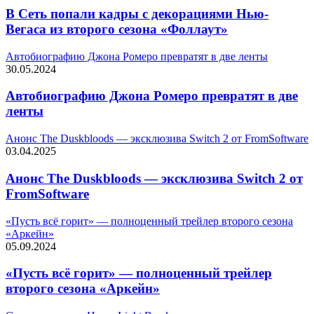
В Сеть попали кадры с декорациями Нью-
Вегаса из второго сезона «Фоллаут»
Автобиографию Джона Ромеро превратят в две ленты
30.05.2024
Автобиографию Джона Ромеро превратят в две
ленты
Анонс The Duskbloods — эксклюзива Switch 2 от FromSoftware
03.04.2025
Анонс The Duskbloods — эксклюзива Switch 2 от
FromSoftware
«Пусть всё горит» — полноценный трейлер второго сезона
«Аркейн»
05.09.2024
«Пусть всё горит» — полноценный трейлер
второго сезона «Аркейн»