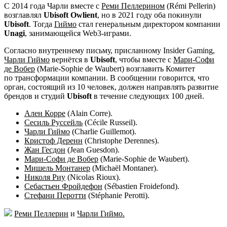
С 2014 года Чарли вместе с
Реми Пеллерином
(Rémi Pellerin)
возглавлял
Ubisoft Owlient
, но в 2021 году оба покинули
Ubisoft
. Тогда
Гиймо
стал генеральным директором компании
Unagi
, занимающейся Web3-играми.
Согласно внутреннему письму, присланному Insider Gaming,
Чарли Гиймо
вернётся в
Ubisoft
, чтобы вместе с
Мари-Софи
де Вобер
(Marie-Sophie de Waubert) возглавить Комитет
по трансформации компании. В сообщении говорится, что
орган, состоящий из 10 человек, должен направлять развитие
брендов и студий
Ubisoft
в течение следующих 100 дней.
Ален Корре
(Alain Corre).
Сесиль Руссейль
(Cécile Russeil).
Чарли Гиймо
(Charlie Guillemot).
Кристоф Деренн
(Christophe Derennes).
Жан Гесдон
(Jean Guesdon).
Мари-Софи де Вобер
(Marie-Sophie de Waubert).
Мишель Монтанер
(Michaël Montaner).
Николя Риу
(Nicolas Rioux).
Себастьен Фройдефон
(Sébastien Froidefond).
Стефани Перотти
(Stéphanie Perotti).
Реми Пеллерин
и
Чарли Гиймо.