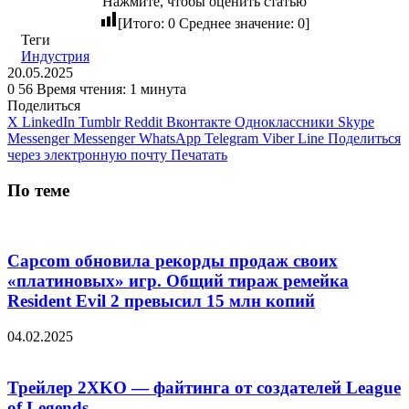
Нажмите, чтобы оценить статью
[Итого:
0
Среднее значение:
0
]
Теги
Индустрия
20.05.2025
0
56
Время чтения: 1 минута
Поделиться
X
LinkedIn
Tumblr
Reddit
Вконтакте
Одноклассники
Skype
Messenger
Messenger
WhatsApp
Telegram
Viber
Line
Поделиться
через электронную почту
Печатать
По теме
Capcom обновила рекорды продаж своих
«платиновых» игр. Общий тираж ремейка
Resident Evil 2 превысил 15 млн копий
04.02.2025
Трейлер 2XKO — файтинга от создателей League
of Legends