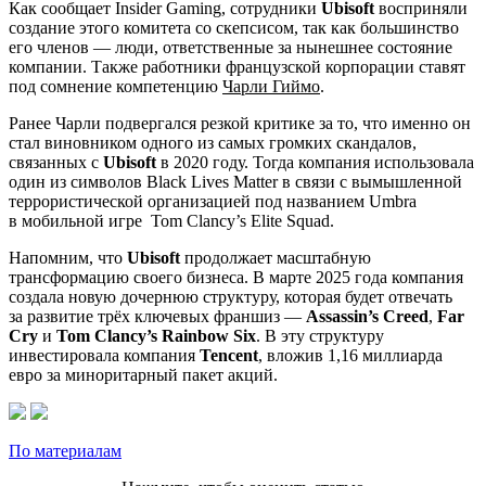
Как сообщает Insider Gaming, сотрудники
Ubisoft
восприняли
создание этого комитета со скепсисом, так как большинство
его членов — люди, ответственные за нынешнее состояние
компании. Также работники французской корпорации ставят
под сомнение компетенцию
Чарли Гиймо
.
Ранее Чарли подвергался резкой критике за то, что именно он
стал виновником одного из самых громких скандалов,
связанных с
Ubisoft
в 2020 году. Тогда компания использовала
один из символов Black Lives Matter в связи с вымышленной
террористической организацией под названием Umbra
в мобильной игре
Tom Clancy’s Elite Squad
.
Напомним, что
Ubisoft
продолжает масштабную
трансформацию своего бизнеса. В марте 2025 года компания
создала новую дочернюю структуру, которая будет отвечать
за развитие трёх ключевых франшиз —
Assassin’s Creed
,
Far
Cry
и
Tom Clancy’s Rainbow Six
. В эту структуру
инвестировала компания
Tencent
, вложив 1,16 миллиарда
евро за миноритарный пакет акций.
По материалам