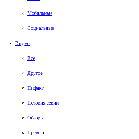
Мобильные
Социальные
Видео
Все
Другое
Инфакт
История серии
Обзоры
Превью