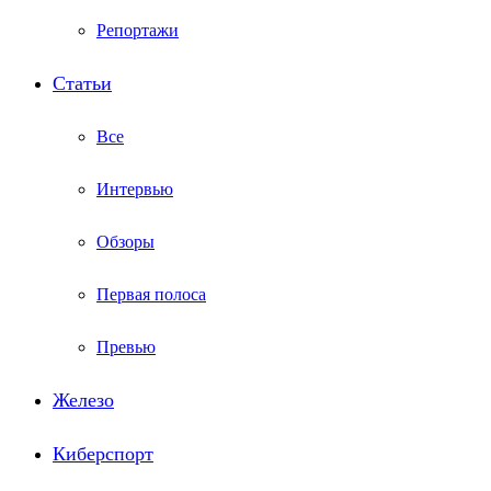
Репортажи
Статьи
Все
Интервью
Обзоры
Первая полоса
Превью
Железо
Киберспорт