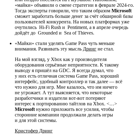
«майки» объявили о смене стратегии в феврале 2024-го.
Тогда эксперты говорили, что таким образом
Microsoft
сможет заработать больше денег за счёт обширной базы
пользователей конкурента. На новых платформах уже
очутились
Hi-Fi Rush
и
Pentiment
, а в апреле очередь
дойдёт до
Grounded
и
Sea of ​​Thieves
.
«Майки» стали уделять Game Pass чуть меньше
внимания. Развивать эту мысль
Дринг
не стал.
На мой взгляд, у Xbox как у производителя
оборудования серьёзные неприятности. К такому
выводу я пришёл на GDC. Я всегда думал, что
у них есть отличная система Game Pass, хороший
интерфейс, удобный контроллер и так далее — всё
что нужно для игр. Мне казалось, что им ничего
не угрожает. А тут выясняется, что некоторые
разработчики и издатели вот-вот потеряют
интерес к портированию тайтлов на Xbox. <…>
Microsoft
нужно приложить все усилия, чтобы
сторонние компании продолжали делать игры
и для этой системы.
Кристофер Дринг