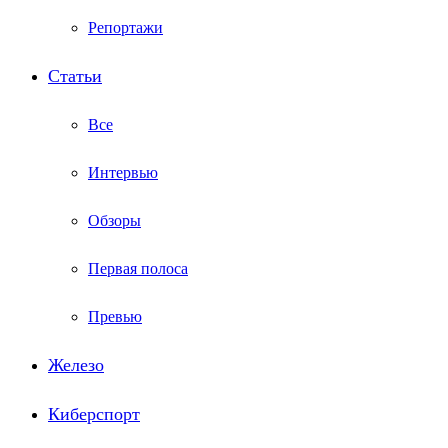
Репортажи
Статьи
Все
Интервью
Обзоры
Первая полоса
Превью
Железо
Киберспорт