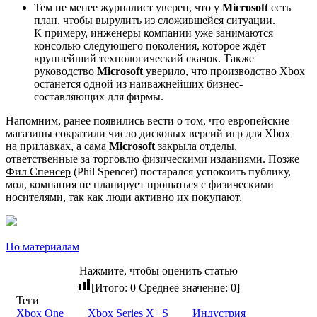
Тем не менее журналист уверен, что у
Microsoft
есть
план, чтобы вырулить из сложившейся ситуации.
К примеру, инженеры компании уже занимаются
консолью следующего поколения, которое ждёт
крупнейший технологический скачок. Также
руководство
Microsoft
уверило, что производство Xbox
останется одной из наиважнейших бизнес-
составляющих для фирмы.
Напомним, ранее появились вести о том, что европейские
магазины сократили число дисковых версий игр для Xbox
на прилавках, а сама
Microsoft
закрыла отделы,
ответственные за торговлю физическими изданиями. Позже
Фил Спенсер
(Phil Spencer) постарался успокоить публику,
мол, компания не планирует прощаться с физическими
носителями, так как люди активно их покупают.
По материалам
Нажмите, чтобы оценить статью
[Итого:
0
Среднее значение:
0
]
Теги
Xbox One
Xbox Series X | S
Индустрия