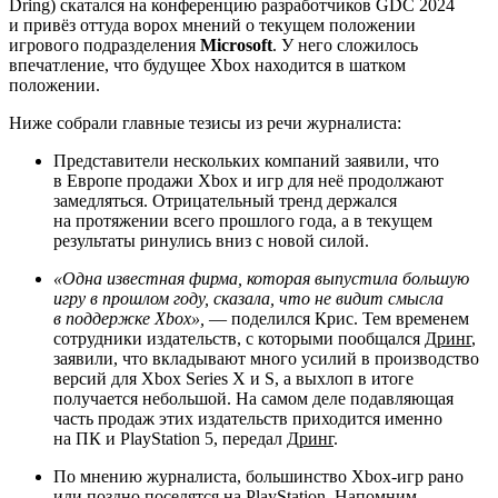
Dring) скатался на конференцию разработчиков GDC 2024
и привёз оттуда ворох мнений о текущем положении
игрового подразделения
Microsoft
. У него сложилось
впечатление, что будущее Xbox находится в шатком
положении.
Ниже собрали главные тезисы из речи журналиста:
Представители нескольких компаний заявили, что
в Европе продажи Xbox и игр для неё продолжают
замедляться. Отрицательный тренд держался
на протяжении всего прошлого года, а в текущем
результаты ринулись вниз с новой силой.
«Одна известная фирма, которая выпустила большую
игру в прошлом году, сказала, что не видит смысла
в поддержке Xbox»,
— поделился Крис. Тем временем
сотрудники издательств, с которыми пообщался
Дринг
,
заявили, что вкладывают много усилий в производство
версий для Xbox Series X и S, а выхлоп в итоге
получается небольшой. На самом деле подавляющая
часть продаж этих издательств приходится именно
на ПК и PlayStation 5, передал
Дринг
.
По мнению журналиста, большинство Xbox-игр рано
или поздно поселятся на PlayStation. Напомним,