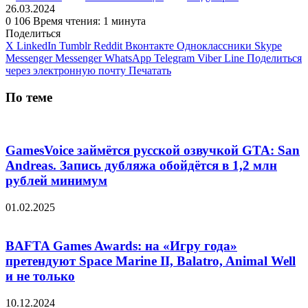
26.03.2024
0
106
Время чтения: 1 минута
Поделиться
X
LinkedIn
Tumblr
Reddit
Вконтакте
Одноклассники
Skype
Messenger
Messenger
WhatsApp
Telegram
Viber
Line
Поделиться
через электронную почту
Печатать
По теме
GamesVoice займётся русской озвучкой GTA: San
Andreas. Запись дубляжа обойдётся в 1,2 млн
рублей минимум
01.02.2025
BAFTA Games Awards: на «Игру года»
претендуют Space Marine II, Balatro, Animal Well
и не только
10.12.2024