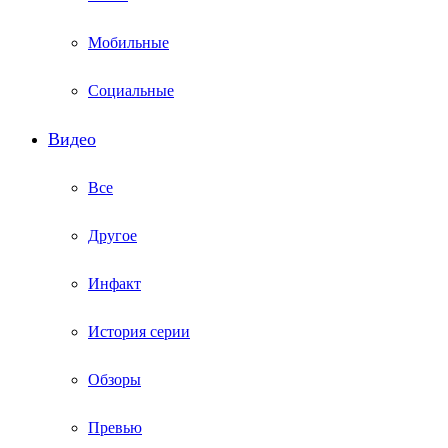
Мобильные
Социальные
Видео
Все
Другое
Инфакт
История серии
Обзоры
Превью