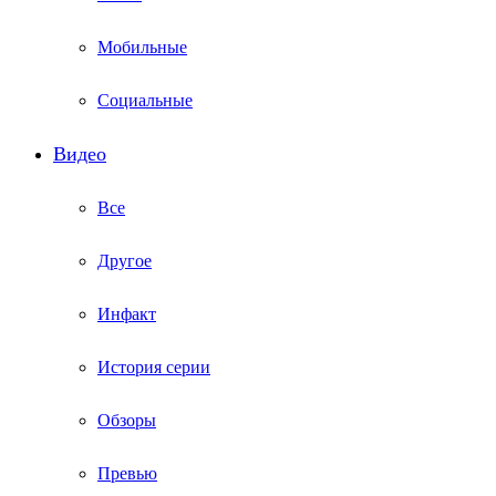
Мобильные
Социальные
Видео
Все
Другое
Инфакт
История серии
Обзоры
Превью