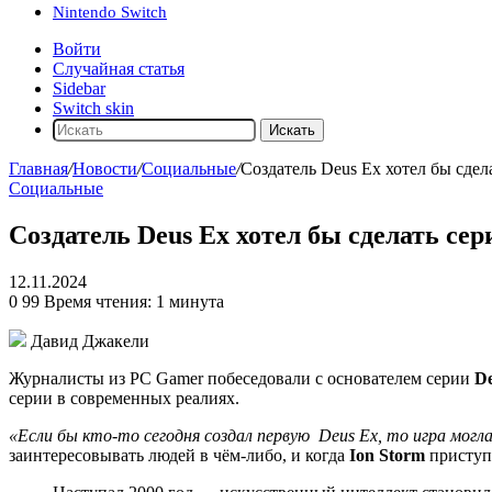
Nintendo Switch
Войти
Случайная статья
Sidebar
Switch skin
Искать
Главная
/
Новости
/
Социальные
/
Создатель Deus Ex хотел бы сдел
Социальные
Создатель Deus Ex хотел бы сделать се
12.11.2024
0
99
Время чтения: 1 минута
Давид Джакели
Журналисты из PC Gamer побеседовали с основателем серии
D
серии в современных реалиях.
«Если бы кто-то сегодня создал первую
Deus Ex
, то игра мог
заинтересовывать людей в чём-либо, и когда
Ion Storm
приступ