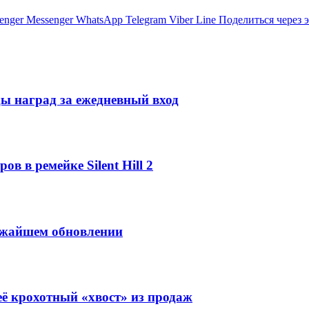
enger
Messenger
WhatsApp
Telegram
Viber
Line
Поделиться через 
еды наград за ежедневный вход
в в ремейке Silent Hill 2
лижайшем обновлении
неё крохотный «хвост» из продаж