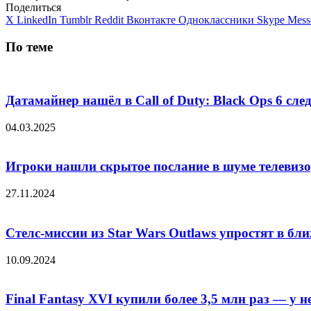
Поделиться
X
LinkedIn
Tumblr
Reddit
Вконтакте
Одноклассники
Skype
Mess
По теме
Датамайнер нашёл в Call of Duty: Black Ops 6 сл
04.03.2025
Игроки нашли скрытое послание в шуме телевизоро
27.11.2024
Стелс-миссии из Star Wars Outlaws упростят в б
10.09.2024
Final Fantasy XVI купили более 3,5 млн раз — у 