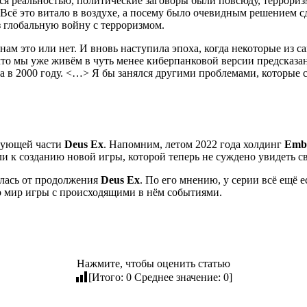
я реальностью, политические заговоры были повсюду, террориз
 Всё это витало в воздухе, а посему было очевидным решением с
з глобальную войну с терроризмом.
нам это или нет. И вновь наступила эпоха, когда некоторые из
о мы уже живём в чуть менее киберпанковой версии предсказа
ыла в 2000 году. <…> Я бы занялся другими проблемами, которые
дующей части
Deus Ex
. Напомним, летом 2022 года холдинг
Emb
ли к созданию новой игры, которой теперь не суждено увидеть св
алась от продолжения
Deus Ex
. По его мнению, у серии всё ещё
это мир игры с происходящими в нём событиями.
Нажмите, чтобы оценить статью
[Итого:
0
Среднее значение:
0
]