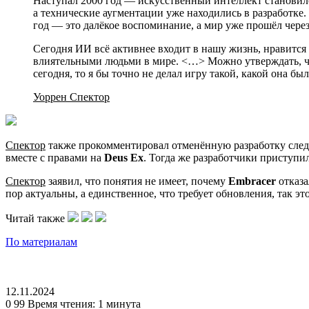
Наступал 2000 год — искусственный интеллект становилс
а технические аугментации уже находились в разработке.
год — это далёкое воспоминание, а мир уже прошёл чере
Сегодня ИИ всё активнее входит в нашу жизнь, нравится 
влиятельными людьми в мире. <…> Можно утверждать, чт
сегодня, то я бы точно не делал игру такой, какой она б
Уоррен Спектор
Спектор
также прокомментировал отменённую разработку сле
вместе с правами на
Deus Ex
. Тогда же разработчики приступи
Спектор
заявил, что понятия не имеет, почему
Embracer
отказ
пор актуальны, а единственное, что требует обновления, так 
Читай также
По материалам
12.11.2024
0
99
Время чтения: 1 минута