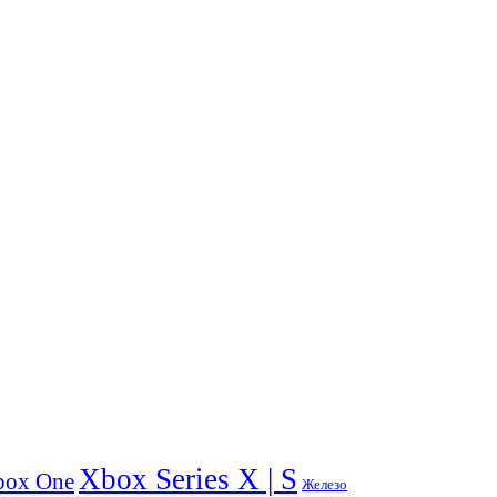
Xbox Series X | S
box One
Железо