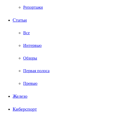
Репортажи
Статьи
Все
Интервью
Обзоры
Первая полоса
Превью
Железо
Киберспорт