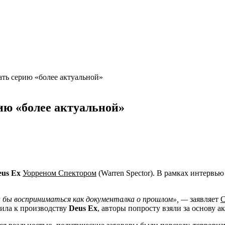
ать серию «более актуальной»
рию «более актуальной»
eus Ex
Уорреном Спектором
(Warren Spector). В рамках интервью
ла бы восприниматься как документалка о прошлом», —
заявляет
С
ила к производству
Deus Ex
, авторы попросту взяли за основу а