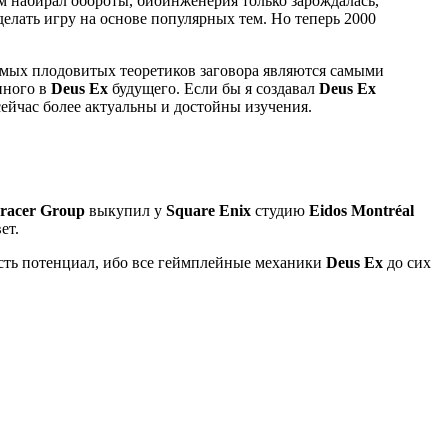
м набирал обороты, биоинженерия только зарождалась,
делать игру на основе популярных тем. Но теперь 2000
 самых плодовитых теоретиков заговора являются самыми
нного в
Deus Ex
будущего. Если бы я создавал
Deus Ex
 сейчас более актуальны и достойны изучения.
racer Group
выкупил у
Square Enix
студию
Eidos Montréal
ет.
 есть потенциал, ибо все геймплейные механики
Deus Ex
до сих