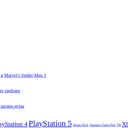
 Marvel’s Spider-Man 3
те трейлер
в жизни игры
PlayStation 5
ayStation 4
X
Steam Deck
VR
Summer Game Fest