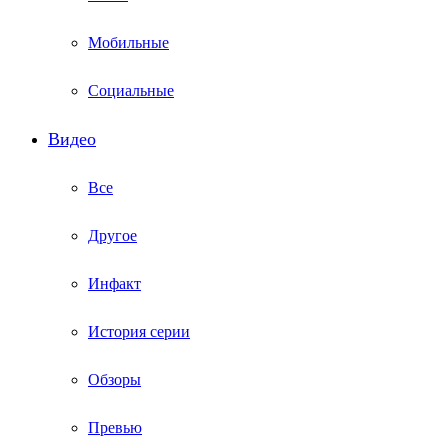
Мобильные
Социальные
Видео
Все
Другое
Инфакт
История серии
Обзоры
Превью