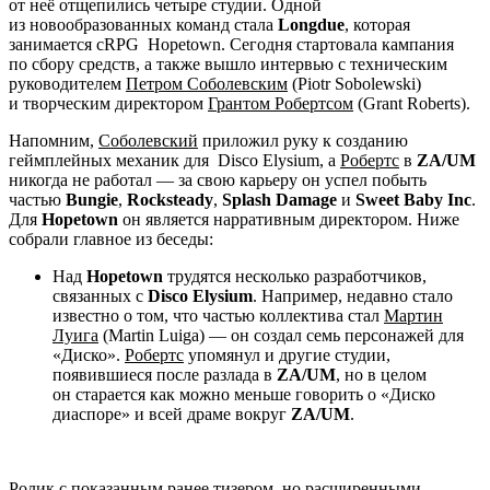
от неё отщепились четыре студии. Одной
из новообразованных команд стала
Longdue
, которая
занимается cRPG
Hopetown
. Сегодня стартовала кампания
по сбору средств, а также вышло интервью с техническим
руководителем
Петром Соболевским
(Piotr Sobolewski)
и творческим директором
Грантом Робертсом
(Grant Roberts).
Напомним,
Соболевский
приложил руку к созданию
геймплейных механик для
Disco Elysium
, а
Робертс
в
ZA/UM
никогда не работал — за свою карьеру он успел побыть
частью
Bungie
,
Rocksteady
,
Splash Damage
и
Sweet Baby Inc
.
Для
Hopetown
он является нарративным директором. Ниже
собрали главное из беседы:
Над
Hopetown
трудятся несколько разработчиков,
связанных с
Disco Elysium
. Например, недавно стало
известно о том, что частью коллектива стал
Мартин
Луига
(Martin Luiga) — он создал семь персонажей для
«Диско».
Робертс
упомянул и другие студии,
появившиеся после разлада в
ZA/UM
, но в целом
он старается как можно меньше говорить о «Диско
диаспоре» и всей драме вокруг
ZA/UM
.
Ролик с показанным ранее тизером, но расширенными