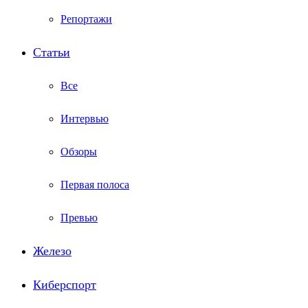
Репортажи
Статьи
Все
Интервью
Обзоры
Первая полоса
Превью
Железо
Киберспорт