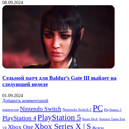
08.09.2024
Седьмой патч для Baldur’s Gate III выйдет на
следующей неделе
01.09.2024
Добавить комментарий
PC
Nintendo Switch
Nintendo Switch 2
gamescom
PlayStation 3
PlayStation 5
PlayStation 4
Steam Deck
Summer Game Fest
Xbox Series X | S
Xbox One
Железо
VR