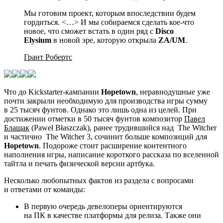
Мы готовим проект, которым впоследствии будем
гордиться. <…> И мы собираемся сделать кое-что
новое, что сможет встать в один ряд с
Disco
Elysium
в новой эре, которую открыла
ZA/UM
.
Грант Робертс
Что до Kickstarter-кампании
Hopetown
, неравнодушные уже
почти закрыли необходимую для производства игры сумму
в 25 тысяч фунтов. Однако это лишь одна из целей. При
достижении отметки в 50 тысяч фунтов композитор
Павел
Блащак
(Paweł Błaszczak), ранее трудившийся над
The Witcher
и частично
The Witcher 3
, сочинит больше композиций для
Hopetown
. Подороже стоит расширение контентного
наполнения игры, написание короткого рассказа по вселенной
тайтла и печать физической версии артбука.
Несколько любопытных фактов из раздела с вопросами
и ответами от команды:
В первую очередь девелоперы ориентируются
на ПК в качестве платформы для релиза. Также они