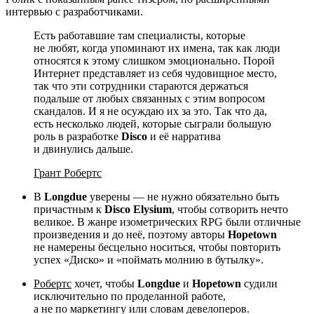
интервью с разработчиками.
Есть работавшие там специалисты, которые
не любят, когда упоминают их имена, так как люди
относятся к этому слишком эмоционально. Порой
Интернет представляет из себя чудовищное место,
так что эти сотрудники стараются держаться
подальше от любых связанных с этим вопросом
скандалов. И я не осуждаю их за это. Так что да,
есть несколько людей, которые сыграли большую
роль в разработке
Disco
и её нарратива
и двинулись дальше.
Грант Робертс
В
Longdue
уверены — не нужно обязательно быть
причастным к
Disco Elysium
, чтобы сотворить нечто
великое. В жанре изометрических RPG были отличные
произведения и до неё, поэтому авторы
Hopetown
не намерены бесцельно носиться, чтобы повторить
успех «Диско» и «поймать молнию в бутылку».
Робертс
хочет, чтобы
Longdue
и
Hopetown
судили
исключительно по проделанной работе,
а не по маркетингу или словам девелоперов.