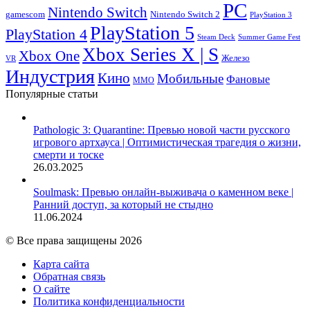
PC
Nintendo Switch
Nintendo Switch 2
gamescom
PlayStation 3
PlayStation 5
PlayStation 4
Steam Deck
Summer Game Fest
Xbox Series X | S
Xbox One
Железо
VR
Индустрия
Кино
Мобильные
Фановые
ММО
Популярные статьи
Pathologic 3: Quarantine: Превью новой части русского
игрового артхауса | Оптимистическая трагедия о жизни,
смерти и тоске
26.03.2025
Soulmask: Превью онлайн-выживача о каменном веке |
Ранний доступ, за который не стыдно
11.06.2024
© Все права защищены 2026
Карта сайта
Обратная связь
О сайте
Политика конфиденциальности