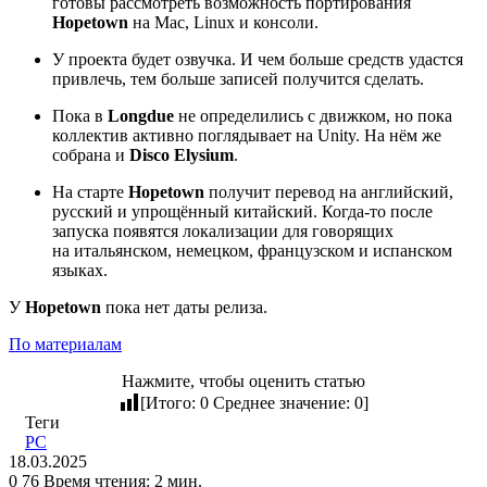
готовы рассмотреть возможность портирования
Hopetown
на Mac, Linux и консоли.
У проекта будет озвучка. И чем больше средств удастся
привлечь, тем больше записей получится сделать.
Пока в
Longdue
не определились с движком, но пока
коллектив активно поглядывает на Unity. На нём же
собрана и
Disco Elysium
.
На старте
Hopetown
получит перевод на английский,
русский и упрощённый китайский. Когда-то после
запуска появятся локализации для говорящих
на итальянском, немецком, французском и испанском
языках.
У
Hopetown
пока нет даты релиза.
По материалам
Нажмите, чтобы оценить статью
[Итого:
0
Среднее значение:
0
]
Теги
PC
18.03.2025
0
76
Время чтения: 2 мин.