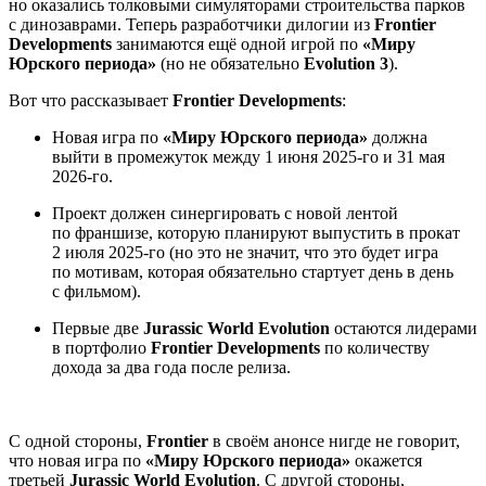
но оказались толковыми симуляторами строительства парков
с динозаврами. Теперь разработчики дилогии из
Frontier
Developments
занимаются ещё одной игрой по
«Миру
Юрского периода»
(но не обязательно
Evolution 3
).
Вот что рассказывает
Frontier Developments
:
Новая игра по
«Миру Юрского периода»
должна
выйти в промежуток между 1 июня 2025-го и 31 мая
2026-го.
Проект должен синергировать с новой лентой
по франшизе, которую планируют выпустить в прокат
2 июля 2025-го (но это не значит, что это будет игра
по мотивам, которая обязательно стартует день в день
с фильмом).
Первые две
Jurassic World Evolution
остаются лидерами
в портфолио
Frontier Developments
по количеству
дохода за два года после релиза.
С одной стороны,
Frontier
в своём анонсе нигде не говорит,
что новая игра по
«Миру Юрского периода»
окажется
третьей
Jurassic World Evolution
. С другой стороны,