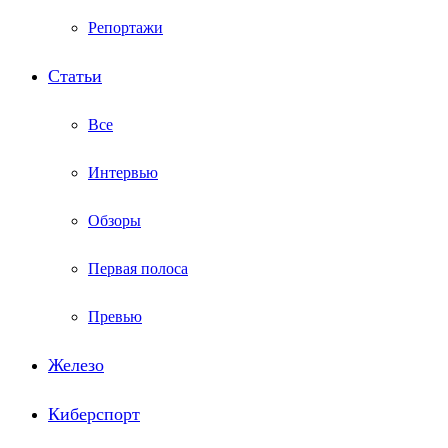
Репортажи
Статьи
Все
Интервью
Обзоры
Первая полоса
Превью
Железо
Киберспорт