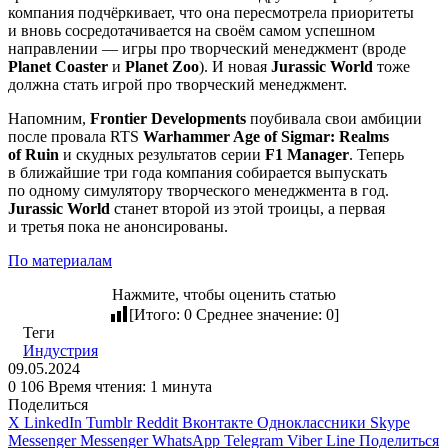
компания подчёркивает, что она пересмотрела приоритеты
и вновь сосредотачивается на своём самом успешном
направлении — игры про творческий менеджмент (вроде
Planet Coaster
и
Planet Zoo
). И новая
Jurassic World
тоже
должна стать игрой про творческий менеджмент.
Напомним,
Frontier Developments
поубивала свои амбиции
после провала RTS
Warhammer Age of Sigmar: Realms
of Ruin
и скудных результатов серии
F1 Manager
. Теперь
в ближайшие три года компания собирается выпускать
по одному симулятору творческого менеджмента в год.
Jurassic World
станет второй из этой троицы, а первая
и третья пока не анонсированы.
По материалам
Нажмите, чтобы оценить статью
[Итого:
0
Среднее значение:
0
]
Теги
Индустрия
09.05.2024
0
106
Время чтения: 1 минута
Поделиться
X
LinkedIn
Tumblr
Reddit
Вконтакте
Одноклассники
Skype
Messenger
Messenger
WhatsApp
Telegram
Viber
Line
Поделиться