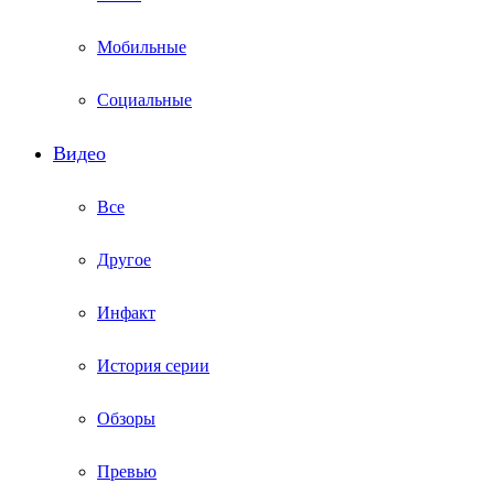
Мобильные
Социальные
Видео
Все
Другое
Инфакт
История серии
Обзоры
Превью