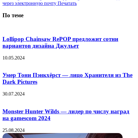
через электронную почту
Печатать
По теме
Lollipop Chainsaw RePOP предложит сотни
вариантов дизайна Джульет
10.05.2024
Умер Тони Пэнкхёрст — лицо Хранителя из The
Dark Pictures
30.07.2024
Monster Hunter Wilds — лидер по числу наград
на gamescom 2024
25.08.2024