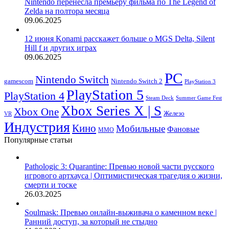
Nintendo перенесла премьеру фильма по The Legend of
Zelda на полтора месяца
09.06.2025
12 июня Konami расскажет больше о MGS Delta, Silent
Hill f и других играх
09.06.2025
PC
Nintendo Switch
Nintendo Switch 2
gamescom
PlayStation 3
PlayStation 5
PlayStation 4
Steam Deck
Summer Game Fest
Xbox Series X | S
Xbox One
Железо
VR
Индустрия
Кино
Мобильные
Фановые
ММО
Популярные статьи
Pathologic 3: Quarantine: Превью новой части русского
игрового артхауса | Оптимистическая трагедия о жизни,
смерти и тоске
26.03.2025
Soulmask: Превью онлайн-выживача о каменном веке |
Ранний доступ, за который не стыдно