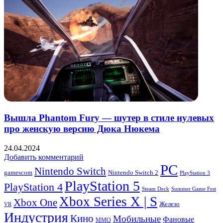
Вышла Phantom Fury — шутер в стиле нулевых
про женскую версию Дюка Нюкема
24.04.2024
Добавить комментарий
PC
Nintendo Switch
Nintendo Switch 2
gamescom
PlayStation 3
PlayStation 5
PlayStation 4
Steam Deck
Summer Game Fest
Xbox Series X | S
Xbox One
Железо
VR
Индустрия
Кино
Мобильные
Фановые
ММО