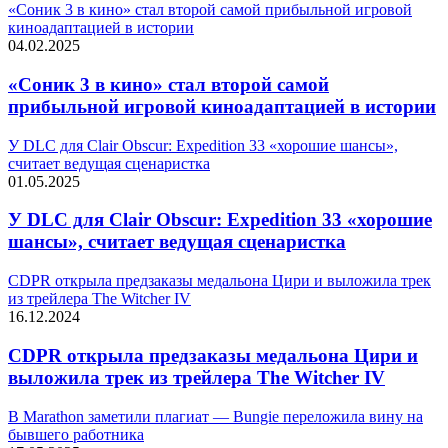
«Соник 3 в кино» стал второй самой прибыльной игровой
киноадаптацией в истории
04.02.2025
«Соник 3 в кино» стал второй самой
прибыльной игровой киноадаптацией в истории
У DLC для Clair Obscur: Expedition 33 «хорошие шансы»,
считает ведущая сценаристка
01.05.2025
У DLC для Clair Obscur: Expedition 33 «хорошие
шансы», считает ведущая сценаристка
CDPR открыла предзаказы медальона Цири и выложила трек
из трейлера The Witcher IV
16.12.2024
CDPR открыла предзаказы медальона Цири и
выложила трек из трейлера The Witcher IV
В Marathon заметили плагиат — Bungie переложила вину на
бывшего работника