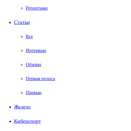
Репортажи
Статьи
Все
Интервью
Обзоры
Первая полоса
Превью
Железо
Киберспорт