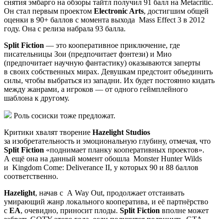
снятия эмбарго на обзоры тайтл получил 91 балл на Metacritic.
Он стал первым проектом
Electronic Arts
, достигшим общей
оценки в 90+ баллов с момента выхода
Mass Effect 3
в 2012
году. Она с релиза набрала 93 балла.
Split Fiction
— это кооперативное приключение, где
писательницы Зои (предпочитает фэнтези) и Мио
(предпочитает научную фантастику) оказываются заперты
в своих собственных мирах. Девушкам предстоит объединить
силы, чтобы выбраться из западни. Их будет постоянно кидать
между жанрами, а игроков — от одного геймплейного
шаблона к другому.
Роль сосиски тоже предложат.
Критики хвалят творение
Hazelight Studios
за изобретательность и эмоциональную глубину, отмечая, что
Split Fiction
«поднимает планку кооперативных проектов».
А ещё она на данный момент обошла
Monster Hunter Wilds
и
Kingdom Come: Deliverance II
, у которых 90 и 88 баллов
соответственно.
Hazelight
, начав с
A Way Out
, продолжает отстаивать
умирающий жанр локального кооператива, и её партнёрство
с
EA
, очевидно, приносит плоды.
Split Fiction
вполне может