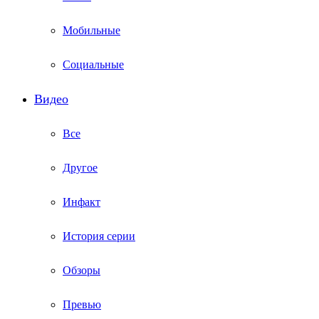
Мобильные
Социальные
Видео
Все
Другое
Инфакт
История серии
Обзоры
Превью