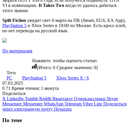
забрать GOTY этого года, если получится подвинуть
GTA
VI
в номинациях.
It Takes Two
когда-то удалось добиться
этого звания.
Split Fiction
увидит свет 6 марта на ПК (Steam, EGS, EA App),
PlayStation 5
и Xbox Series в 19:00 по Москве. Есть кросс-плей,
но нет перевода на русский язык.
По материалам
Нажмите, чтобы оценить статью
[Итого:
0
Среднее значение:
0
]
Теги
PC
PlayStation 5
Xbox Series X | S
07.03.2025
0
71
Время чтения: 1 минута
Поделиться
X
LinkedIn
Tumblr
Reddit
Вконтакте
Одноклассники
Skype
Messenger
Messenger
WhatsApp
Telegram
Viber
Line
Поделиться
через электронную почту
Печатать
По теме