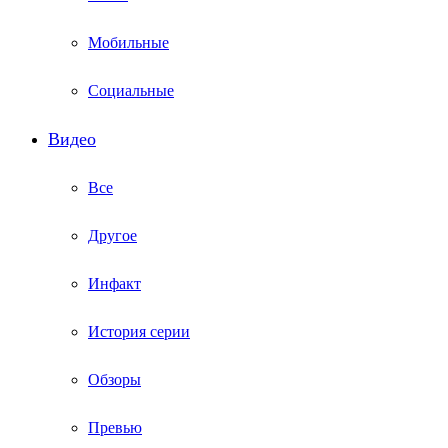
Мобильные
Социальные
Видео
Все
Другое
Инфакт
История серии
Обзоры
Превью