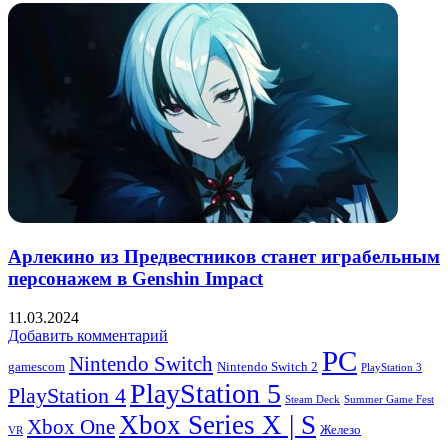
Арлекино из Предвестников станет играбельным
персонажем в Genshin Impact
11.03.2024
Добавить комментарий
PC
Nintendo Switch
Nintendo Switch 2
gamescom
PlayStation 3
PlayStation 5
PlayStation 4
Steam Deck
Summer Game Fest
Xbox Series X | S
Xbox One
Железо
VR