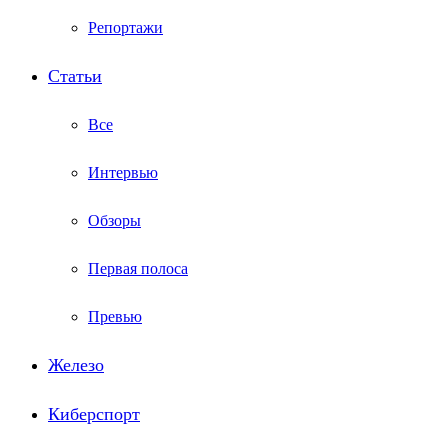
Репортажи
Статьи
Все
Интервью
Обзоры
Первая полоса
Превью
Железо
Киберспорт