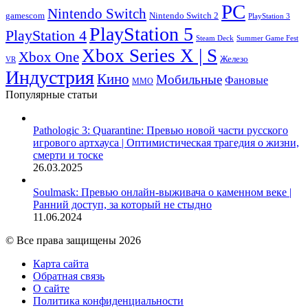
PC
Nintendo Switch
Nintendo Switch 2
gamescom
PlayStation 3
PlayStation 5
PlayStation 4
Steam Deck
Summer Game Fest
Xbox Series X | S
Xbox One
Железо
VR
Индустрия
Кино
Мобильные
Фановые
ММО
Популярные статьи
Pathologic 3: Quarantine: Превью новой части русского
игрового артхауса | Оптимистическая трагедия о жизни,
смерти и тоске
26.03.2025
Soulmask: Превью онлайн-выживача о каменном веке |
Ранний доступ, за который не стыдно
11.06.2024
© Все права защищены 2026
Карта сайта
Обратная связь
О сайте
Политика конфиденциальности