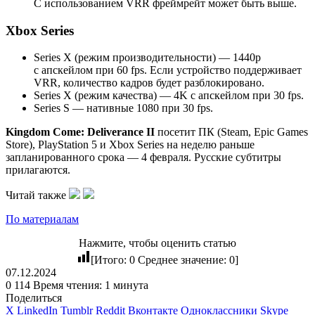
С использованием VRR фреймрейт может быть выше.
Xbox Series
Series X (режим производительности) — 1440p
с апскейлом при 60 fps. Если устройство поддерживает
VRR, количество кадров будет разблокировано.
Series X (режим качества) — 4K с апскейлом при 30 fps.
Series S — нативные 1080 при 30 fps.
Kingdom Come: Deliverance II
посетит ПК (Steam, Epic Games
Store), PlayStation 5 и Xbox Series на неделю раньше
запланированного срока — 4 февраля. Русские субтитры
прилагаются.
Читай также
По материалам
Нажмите, чтобы оценить статью
[Итого:
0
Среднее значение:
0
]
07.12.2024
0
114
Время чтения: 1 минута
Поделиться
X
LinkedIn
Tumblr
Reddit
Вконтакте
Одноклассники
Skype