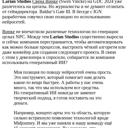
Larian Studios
Свена Винке
(Swen Vincke) на GDC 2024 уже
разлетелось на цитаты. Но журналисты и не думают отлипать
от геймдиректора
Baldur’s Gate III
. В беседе с IGN
разработчик озвучил свою позицию по использованию
нейросетей.
Винке
не впечатлили различные технологии по генерации
целых NPC. Между тем
Larian Studios
существенно выросла
и сейчас компания перестраивается, чтобы автоматизировать
как можно больше процессов, выстроить чёткий алгоритм или
даже конвейер для создания следующего проекта. В связи
с этим у девелопера и спросили, собирается ли компания
использовать генеративный ИИ?
Моя позиция по поводу нейросетей очень проста.
Это инструмент, который помогает нам делать
какие-то вещи быстрее. А работы у нас очень
много, так что мы используем все средства.
Но генеративный ИИ никогда не заменит
творческий подход, я готов поставить на это
деньги.
Например, концепт-арты это та область, которую
сильно встряхнуло появление технологий вроде
Midjourney. И мы уже наняли в нашу команду ещё