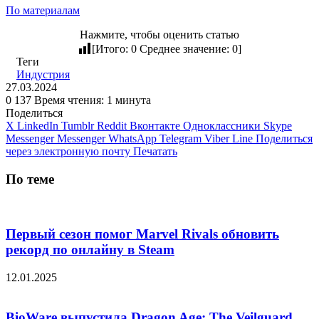
По материалам
Нажмите, чтобы оценить статью
[Итого:
0
Среднее значение:
0
]
Теги
Индустрия
27.03.2024
0
137
Время чтения: 1 минута
Поделиться
X
LinkedIn
Tumblr
Reddit
Вконтакте
Одноклассники
Skype
Messenger
Messenger
WhatsApp
Telegram
Viber
Line
Поделиться
через электронную почту
Печатать
По теме
Первый сезон помог Marvel Rivals обновить
рекорд по онлайну в Steam
12.01.2025
BioWare выпустила Dragon Age: The Veilguard