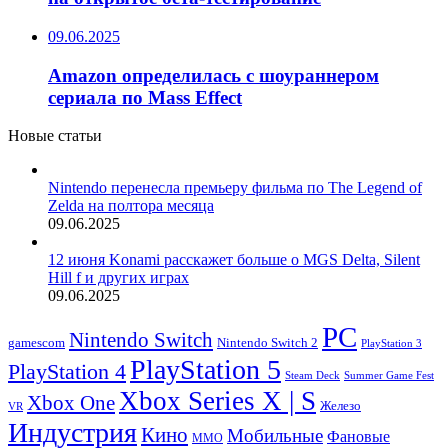
09.06.2025
Amazon определилась с шоураннером
сериала по Mass Effect
Новые статьи
Nintendo перенесла премьеру фильма по The Legend of
Zelda на полтора месяца
09.06.2025
12 июня Konami расскажет больше о MGS Delta, Silent
Hill f и других играх
09.06.2025
PC
Nintendo Switch
Nintendo Switch 2
gamescom
PlayStation 3
PlayStation 5
PlayStation 4
Steam Deck
Summer Game Fest
Xbox Series X | S
Xbox One
Железо
VR
Индустрия
Кино
Мобильные
Фановые
ММО