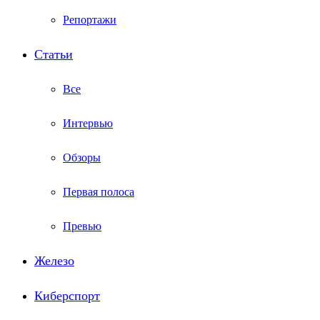
Репортажи
Статьи
Все
Интервью
Обзоры
Первая полоса
Превью
Железо
Киберспорт