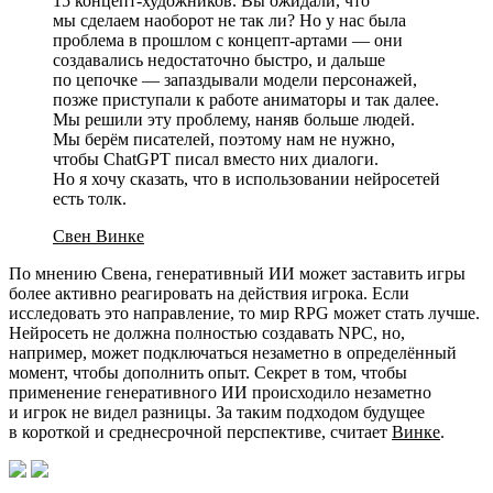
15 концепт-художников. Вы ожидали, что
мы сделаем наоборот не так ли? Но у нас была
проблема в прошлом с концепт-артами — они
создавались недостаточно быстро, и дальше
по цепочке — запаздывали модели персонажей,
позже приступали к работе аниматоры и так далее.
Мы решили эту проблему, наняв больше людей.
Мы берём писателей, поэтому нам не нужно,
чтобы ChatGPT писал вместо них диалоги.
Но я хочу сказать, что в использовании нейросетей
есть толк.
Свен Винке
По мнению Свена, генеративный ИИ может заставить игры
более активно реагировать на действия игрока. Если
исследовать это направление, то мир RPG может стать лучше.
Нейросеть не должна полностью создавать NPC, но,
например, может подключаться незаметно в определённый
момент, чтобы дополнить опыт. Секрет в том, чтобы
применение генеративного ИИ происходило незаметно
и игрок не видел разницы. За таким подходом будущее
в короткой и среднесрочной перспективе, считает
Винке
.