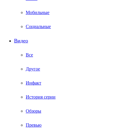
Мобильные
Социальные
Видео
Все
Другое
Инфакт
История серии
Обзоры
Превью