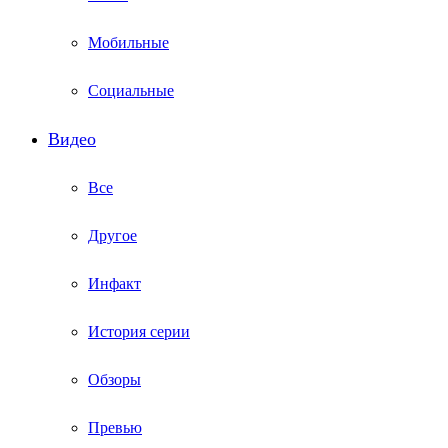
Мобильные
Социальные
Видео
Все
Другое
Инфакт
История серии
Обзоры
Превью