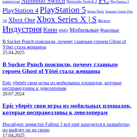
Nintendo Switch
Nintendo Switch 2
gamescom
PlayStation 3
PlayStation 5
PlayStation 4
Steam Deck
Summer Game Fest
Xbox Series X | S
Xbox One
Железо
VR
Индустрия
Кино
Мобильные
Фановые
ММО
В Sucker Punch пояснили, почему главным героем Ghost of
Yōtei стала женщина
25.04.2025
В Sucker Punch пояснили, почему главным
героем Ghost of Yōtei стала женщина
Epic уберёт свои игры из мобильных площадок, которые
несправедливы к девелоперам
29.07.2024
Epic уберёт свои игры из мобильных площадок,
которые несправедливы к девелоперам
Инсайдер: ремастер Fallout 3 всё ещё находится в разработке,
но выйдет он не скоро
17.04.2025