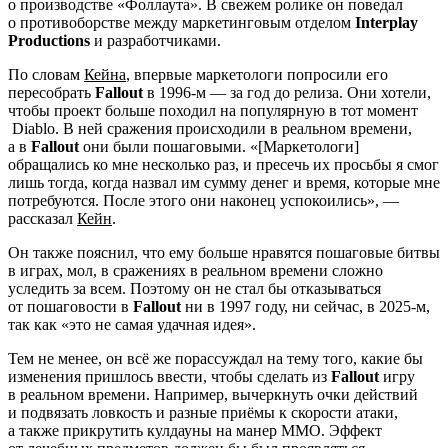
о производстве «Фоллаута». В свежем ролике он поведал
о противоборстве между маркетинговым отделом
Interplay
Productions
и разработчиками.
По словам
Кейна
, впервые маркетологи попросили его
пересобрать
Fallout
в 1996-м — за год до релиза. Они хотели,
чтобы проект больше походил на популярную в тот момент
Diablo
. В ней сражения происходили в реальном времени,
а в
Fallout
они были пошаговыми. «[Маркетологи]
обращались ко мне несколько раз, и пресечь их просьбы я смог
лишь тогда, когда назвал им сумму денег и время, которые мне
потребуются. После этого они наконец успокоились», —
рассказал
Кейн
.
Он также пояснил, что ему больше нравятся пошаговые битвы
в играх, мол, в сражениях в реальном времени сложно
уследить за всем. Поэтому он не стал бы отказываться
от пошаговости в
Fallout
ни в 1997 году, ни сейчас, в 2025-м,
так как «это не самая удачная идея».
Тем не менее, он всё же порассуждал на тему того, какие бы
изменения пришлось ввести, чтобы сделать из
Fallout
игру
в реальном времени. Например, вычеркнуть очки действий
и подвязать ловкость и разные приёмы к скорости атаки,
а также прикрутить кулдауны на манер MMO. Эффект