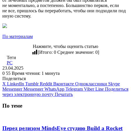
от лечебных предметов должен бы был проявляться
не моментально, а постепенно. Большинство перков, если
не все, пришлось бы переработать, чтобы они подходили под
иную систему.
По материалам
Нажмите, чтобы оценить статью
[Итого:
0
Среднее значение:
0
]
Теги
PC
23.04.2025
0
55
Время чтения: 1 минута
Поделиться
X
LinkedIn
Tumblr
Reddit
Вконтакте
Одноклассники
Skype
Messenger
Messenger
WhatsApp
Telegram
Viber
Line
Поделиться
через электронную почту
Печатать
По теме
Перед релизом MindsEye студию Build a Rocket