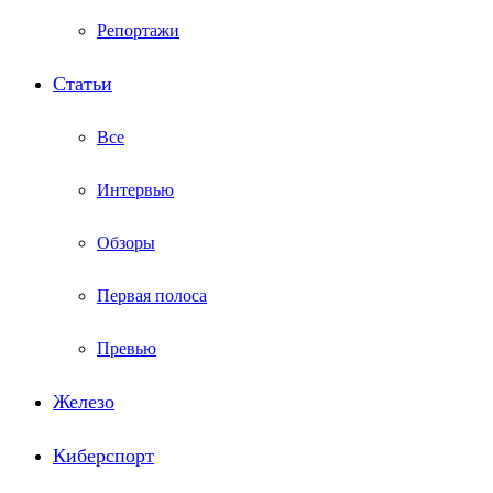
Репортажи
Статьи
Все
Интервью
Обзоры
Первая полоса
Превью
Железо
Киберспорт