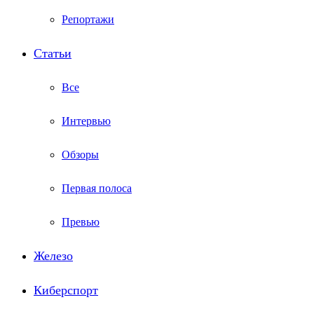
Репортажи
Статьи
Все
Интервью
Обзоры
Первая полоса
Превью
Железо
Киберспорт