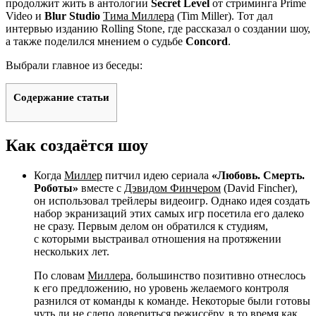
продолжит жить в антологии
Secret Level
от стриминга Prime
Video и
Blur Studio
Тима Миллера
(Tim Miller). Тот дал
интервью изданию Rolling Stone, где рассказал о создании шоу,
а также поделился мнением о судьбе
Concord
.
Выбрали главное из беседы:
Содержание статьи
Как создаётся шоу
Когда
Миллер
питчил идею сериала
«Любовь. Смерть.
Роботы»
вместе с
Дэвидом Финчером
(David Fincher),
он использовал трейлеры видеоигр. Однако идея создать
набор экранизаций этих самых игр посетила его далеко
не сразу. Первым делом он обратился к студиям,
с которыми выстраивал отношения на протяжении
нескольких лет.
По словам
Миллера
, большинство позитивно отнеслось
к его предложению, но уровень желаемого контроля
разнился от команды к команде. Некоторые были готовы
чуть ли не слепо довериться режиссёру, в то время как