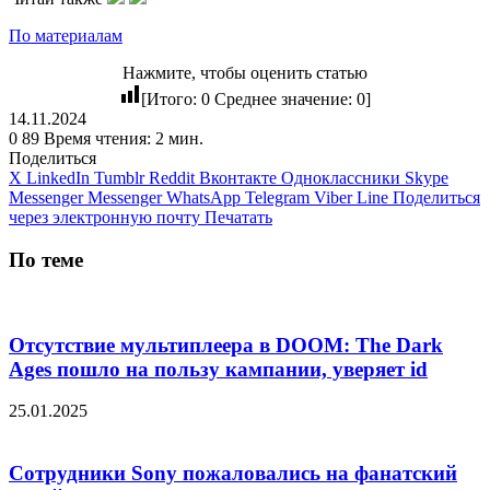
По материалам
Нажмите, чтобы оценить статью
[Итого:
0
Среднее значение:
0
]
14.11.2024
0
89
Время чтения: 2 мин.
Поделиться
X
LinkedIn
Tumblr
Reddit
Вконтакте
Одноклассники
Skype
Messenger
Messenger
WhatsApp
Telegram
Viber
Line
Поделиться
через электронную почту
Печатать
По теме
Отсутствие мультиплеера в DOOM: The Dark
Ages пошло на пользу кампании, уверяет id
25.01.2025
Сотрудники Sony пожаловались на фанатский