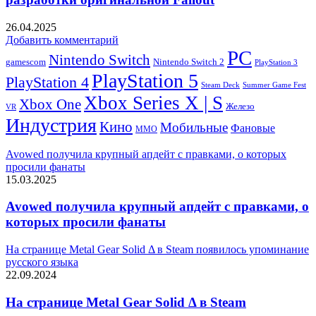
26.04.2025
Добавить комментарий
PC
Nintendo Switch
Nintendo Switch 2
gamescom
PlayStation 3
PlayStation 5
PlayStation 4
Steam Deck
Summer Game Fest
Xbox Series X | S
Xbox One
Железо
VR
Индустрия
Кино
Мобильные
Фановые
ММО
Avowed получила крупный апдейт с правками, о которых
просили фанаты
15.03.2025
Avowed получила крупный апдейт с правками, о
которых просили фанаты
На странице Metal Gear Solid Δ в Steam появилось упоминание
русского языка
22.09.2024
На странице Metal Gear Solid Δ в Steam