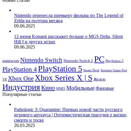
Новые статьи
Nintendo перенесла премьеру фильма по The Legend of
Zelda на полтора месяца
09.06.2025
12 июня Konami расскажет больше о MGS Delta, Silent
Hill f и других играх
09.06.2025
PC
Nintendo Switch
Nintendo Switch 2
gamescom
PlayStation 3
PlayStation 5
PlayStation 4
Steam Deck
Summer Game Fest
Xbox Series X | S
Xbox One
Железо
VR
Индустрия
Кино
Мобильные
Фановые
ММО
Популярные статьи
Pathologic 3: Quarantine: Превью новой части русского
игрового артхауса | Оптимистическая трагедия о жизни,
смерти и тоске
26.03.2025