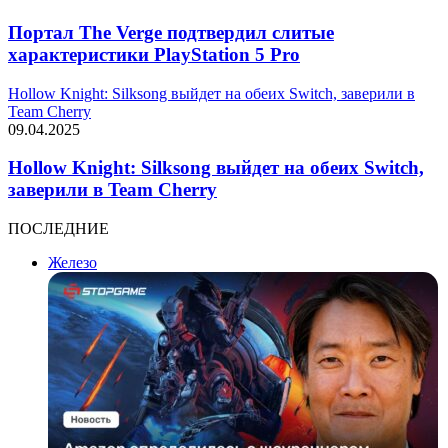
Портал The Verge подтвердил слитые
характеристики PlayStation 5 Pro
Hollow Knight: Silksong выйдет на обеих Switch, заверили в
Team Cherry
09.04.2025
Hollow Knight: Silksong выйдет на обеих Switch,
заверили в Team Cherry
ПОСЛЕДНИЕ
Железо