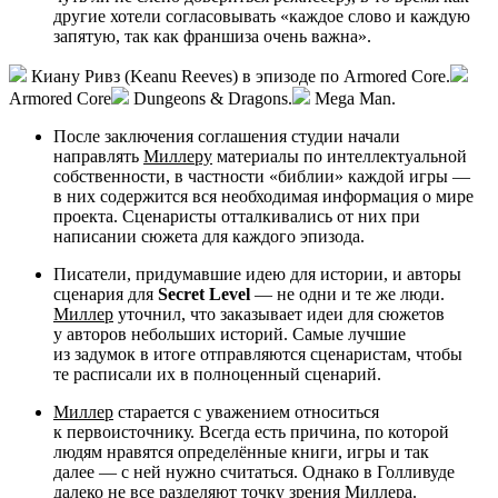
другие хотели согласовывать «каждое слово и каждую
запятую, так как франшиза очень важна».
Киану Ривз (Keanu Reeves) в эпизоде по Armored Core.
Armored Core
Dungeons & Dragons.
Mega Man.
После заключения соглашения студии начали
направлять
Миллеру
материалы по интеллектуальной
собственности, в частности «библии» каждой игры —
в них содержится вся необходимая информация о мире
проекта. Сценаристы отталкивались от них при
написании сюжета для каждого эпизода.
Писатели, придумавшие идею для истории, и авторы
сценария для
Secret Level
— не одни и те же люди.
Миллер
уточнил, что заказывает идеи для сюжетов
у авторов небольших историй. Самые лучшие
из задумок в итоге отправляются сценаристам, чтобы
те расписали их в полноценный сценарий.
Миллер
старается с уважением относиться
к первоисточнику. Всегда есть причина, по которой
людям нравятся определённые книги, игры и так
далее — с ней нужно считаться. Однако в Голливуде
далеко не все разделяют точку зрения
Миллера
.