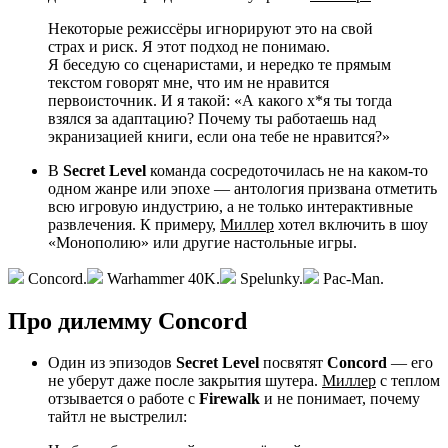
Некоторые режиссёры игнорируют это на свой
страх и риск. Я этот подход не понимаю.
Я беседую со сценаристами, и нередко те прямым
текстом говорят мне, что им не нравится
первоисточник. И я такой: «А какого х*я ты тогда
взялся за адаптацию? Почему ты работаешь над
экранизацией книги, если она тебе не нравится?»
В
Secret Level
команда сосредоточилась не на каком-то
одном жанре или эпохе — антология призвана отметить
всю игровую индустрию, а не только интерактивные
развлечения. К примеру,
Миллер
хотел включить в шоу
«Монополию» или другие настольные игры.
Concord.
Warhammer 40K.
Spelunky.
Pac-Man.
Про дилемму Concord
Один из эпизодов
Secret Level
посвятят
Concord
— его
не уберут даже после закрытия шутера.
Миллер
с теплом
отзывается о работе с
Firewalk
и не понимает, почему
тайтл не выстрелил: