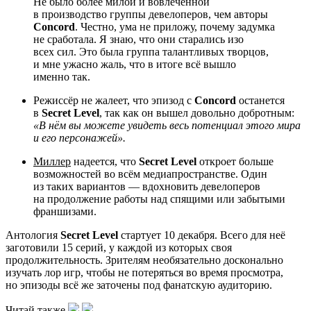
Не было более милой и вовлечённой
в производство группы девелоперов, чем авторы
Concord
. Честно, ума не приложу, почему задумка
не сработала. Я знаю, что они старались изо
всех сил. Это была группа талантливых творцов,
и мне ужасно жаль, что в итоге всё вышло
именно так.
Режиссёр не жалеет, что эпизод с
Concord
останется
в
Secret Level
, так как он вышел довольно добротным:
«В нём вы можете увидеть весь потенциал этого мира
и его персонажей».
Миллер
надеется, что
Secret Level
откроет больше
возможностей во всём медиапространстве. Один
из таких вариантов — вдохновить девелоперов
на продолжение работы над спящими или забытыми
франшизами.
Антология
Secret Level
стартует 10 декабря. Всего для неё
заготовили 15 серий, у каждой из которых своя
продолжительность. Зрителям необязательно досконально
изучать лор игр, чтобы не потеряться во время просмотра,
но эпизоды всё же заточены под фанатскую аудиторию.
Читай также