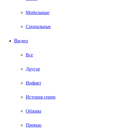
Мобильные
Социальные
Видео
Все
Другое
Инфакт
История серии
Обзоры
Превью