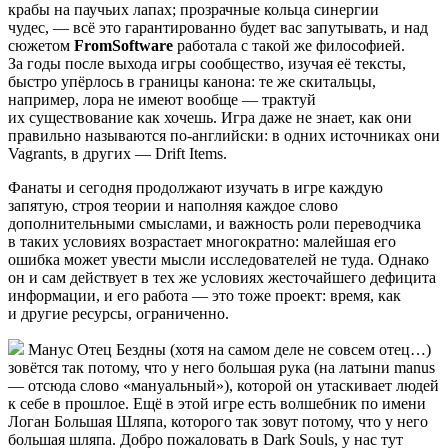
крабы на паучьих лапах; прозрачные кольца синергии
чудес, — всё это гарантированно будет вас запутывать, и над
сюжетом
FromSoftware
работала с такой же философией.
За годы после выхода игры сообщество, изучая её тексты,
быстро упёрлось в границы канона: те же скитальцы,
например, лора не имеют вообще — трактуй
их существование как хочешь. Игра даже не знает, как они
правильно называются по-английски: в одних источниках они
Vagrants, в других — Drift Items.
Фанаты и сегодня продолжают изучать в игре каждую
запятую, строя теории и наполняя каждое слово
дополнительными смыслами, и важность роли переводчика
в таких условиях возрастает многократно: малейшая его
ошибка может увести мысли исследователей не туда. Однако
он и сам действует в тех же условиях жесточайшего дефицита
информации, и его работа — это тоже проект: время, как
и другие ресурсы, ограниченно.
Манус Отец Бездны (хотя на самом деле не совсем отец…)
зовётся так потому, что у него большая рука (на латыни manus
— отсюда слово «мануальный»), которой он утаскивает людей
к себе в прошлое. Ещё в этой игре есть волшебник по имени
Логан Большая Шляпа, которого так зовут потому, что у него
большая шляпа. Добро пожаловать в Dark Souls, у нас тут