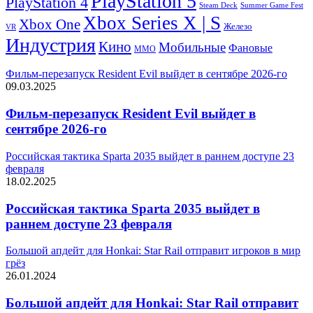
PlayStation 5
PlayStation 4
Steam Deck
Summer Game Fest
Xbox Series X | S
Xbox One
Железо
VR
Индустрия
Кино
Мобильные
Фановые
ММО
Фильм-перезапуск Resident Evil выйдет в сентябре 2026-го
09.03.2025
Фильм-перезапуск Resident Evil выйдет в
сентябре 2026-го
Российская тактика Sparta 2035 выйдет в раннем доступе 23
февраля
18.02.2025
Российская тактика Sparta 2035 выйдет в
раннем доступе 23 февраля
Большой апдейт для Honkai: Star Rail отправит игроков в мир
грёз
26.01.2024
Большой апдейт для Honkai: Star Rail отправит