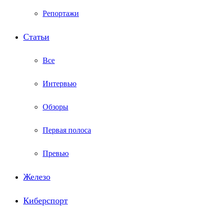
Репортажи
Статьи
Все
Интервью
Обзоры
Первая полоса
Превью
Железо
Киберспорт