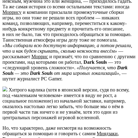
неясным, мужчина это или женщина, — приходилось гадать.
Та же самая история со всеми остальными текстами: иногда
Моррису
и компании присылали промежуточные сборки
игры, но они тоже не решали всех проблем — никаких
команд, позволяющих, например, переместиться к какому-
нибудь конкретному предмету и прочитать его описание,
в них не было, так что приходилось обращаться за помощью.
Таинственная атмосфера игры делу тоже не помогала.
«Мы собирали всю доступную информацию, а потом решали,
что и как будем скрывать, сколько неясности внесём»
—
рассказывает
Моррис
и признаёт, что по сравнению с другими
проектами, над которыми он работал,
Dark Souls
— это
«следующий уровень сложности».
«Получается, что
Dark
Souls
— это
Dark Souls
от мира игровых локализаций»
, —
шутит журналист PC Gamer.
Хитрого карлика (хотя в японской версии, судя по всему,
под «маленьким человеком» имеется в виду не рост, а
социальное положение) из начальной заставки, например,
оказалось настолько легко забыть, что больше мы о нём в
первой части так ничего и не узнаём, хотя это один из
центральных персонажей игровой вселенной.
Но, что характерно, даже несмотря на возможность
обращаться за помощью и говорить с самим
Миядзаки
,