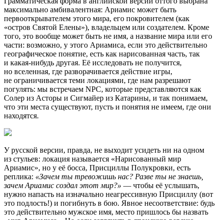
Грамматическая форма в английской версии оттого выбрана
максимально амбивалентная: Ариамис может быть
первооткрывателем этого мира, его покровителем (как
«остров Святой Елены»), владельцем или создателем. Кроме
того, это вообще может быть не имя, а название мира или его
части: возможно, у этого Ариамиса, если это действительно
географическое понятие, есть как нарисованная часть, так
и какая-нибудь другая. Её исследовать не получится,
но вселенная, где разворачивается действие игры,
не ограничивается теми локациями, где нам разрешают
погулять: мы встречаем NPC, которые представляются как
Солер из Асторы и Сигмайер из Катарины, и так понимаем,
что эти места существуют, пусть и понятия не имеем, где они
находятся.
У русской версии, правда, не выходит усидеть ни на одном
из стульев: локация называется «Нарисованный мир
Ариамис», но у её босса, Присциллы Полукровки, есть
реплика:
«Зачем ты тревожишь нас? Разве ты не знаешь,
зачем Ариамис создал этот мир?»
— чтобы её услышать,
нужно напасть на изначально неагрессивную Присциллу (вот
это подлость!) и погибнуть в бою. Явное несоответствие: будь
это действительно мужское имя, место пришлось бы назвать