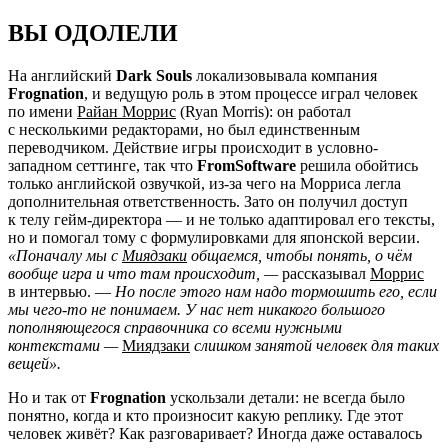
ВЫ ОДОЛЕЛИ
На английский
Dark Souls
локализовывала компания
Frognation
, и ведущую роль в этом процессе играл человек
по имени
Райан Моррис
(Ryan Morris): он работал
с несколькими редакторами, но был единственным
переводчиком. Действие игры происходит в условно-
западном сеттинге, так что
FromSoftware
решила обойтись
только английской озвучкой, из-за чего на Морриса легла
дополнительная ответственность. Зато он получил доступ
к телу гейм-директора — и не только адаптировал его тексты,
но и помогал тому с формулировками для японской версии.
«Поначалу мы с
Миядзаки
общаемся, чтобы понять, о чём
вообще игра и что там происходит, —
рассказывал
Моррис
в интервью. —
Но после этого нам надо тормошить его, если
мы чего-то не понимаем. У нас нет никакого большого
пополняющегося справочника со всеми нужными
контекстами —
Миядзаки
слишком занятой человек для таких
вещей».
Но и так от
Frognation
ускользали детали: не всегда было
понятно, когда и кто произносит какую реплику. Где этот
человек живёт? Как разговаривает? Иногда даже оставалось