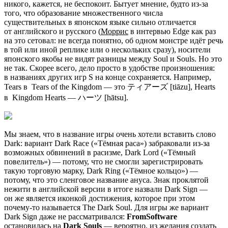
никого, кажется, не беспокоит. Бытует мнение, будто из-за
того, что образование множественного числа
существительных в японском языке сильно отличается
от английского и русского (
Моррис
в интервью Edge как раз
на это сетовал: не всегда понятно, об одном монстре идёт речь
в той или иной реплике или о нескольких сразу), носители
японского якобы не видят разницы между Soul и Souls. Но это
не так. Скорее всего, дело просто в удобстве произношения:
в названиях других игр S на конце сохраняется. Например,
Tears в
Tears of the Kingdom
— это ティアーズ [tiāzu], Hearts
в
Kingdom Hearts
— ハーツ [hātsu].
Мы знаем, что в название игры очень хотели вставить слово
Dark: вариант Dark Race («Тёмная раса») забраковали из-за
возможных обвинений в расизме, Dark Lord («Тёмный
повелитель») — потому, что не смогли зарегистрировать
такую торговую марку, Dark Ring («Тёмное кольцо») —
потому, что это сленговое название ануса. Знак проклятой
нежити в английской версии в итоге назвали Dark Sign —
он же является иконкой достижения, которое при этом
почему-то называется The Dark Soul. Для игры же вариант
Dark Sign даже не рассматривался:
FromSoftware
остановилась на
Dark Souls
— вероятно, из желания создать