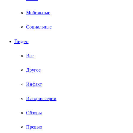
Мобильные
Социальные
Видео
Все
Другое
Инфакт
История серии
Обзоры
Превью