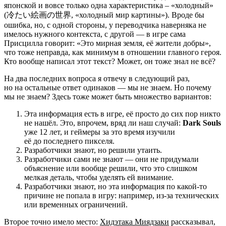
японской и вовсе только одна характеристика – «холодный»
(冷たい絵画の世界, «холодный мир картины»). Вроде бы
ошибка, но, с одной стороны, у переводчика наверняка не
имелось нужного контекста, с другой — в игре сама
Присцилла говорит: «Это мирная земля, её жители добры»,
что тоже неправда, как минимум в отношении главного героя.
Кто вообще написал этот текст? Может, он тоже знал не всё?
На два последних вопроса я отвечу в следующий раз,
но на остальные ответ одинаков — мы не знаем. Но почему
мы не знаем? Здесь тоже может быть множество вариантов:
Эта информация есть в игре, её просто до сих пор никто
не нашёл. Это, впрочем, вряд ли наш случай:
Dark Souls
уже 12 лет, и геймеры за это время изучили
её до последнего пикселя.
Разработчики знают, но решили утаить.
Разработчики сами не знают — они не придумали
объяснение или вообще решили, что это слишком
мелкая деталь, чтобы уделять ей внимание.
Разработчики знают, но эта информация по какой-то
причине не попала в игру: например, из-за технических
или временных ограничений.
Второе точно имело место:
Хидэтака Миядзаки
рассказывал,