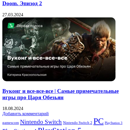
Doom. Эпизод 2
27.03.2024
Вуконг и все-все-все | Самые примечательные
игры про Царя Обезьян
18.08.2024
Добавить комментарий
PC
Nintendo Switch
Nintendo Switch 2
gamescom
PlayStation 3