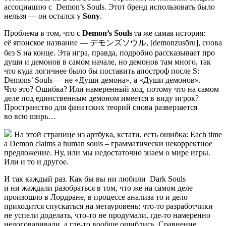
ассоциацию с
Demon’s Souls
. Этот бренд использовать было
нельзя — он остался у
Sony
.
Проблема в том, что с
Demon’s Souls
та же самая история:
её японское название — デモンズソウル, [demonzusōru], снова
без S на конце. Эта игра, правда, подробно рассказывает про
души и демонов в самом начале, но демонов там много, так
что куда логичнее было бы поставить апостроф после S:
Demons’ Souls — не «Души демона», а «Души демонов».
Что это? Ошибка? Или намеренный ход, потому что на самом
деле под единственным демоном имеется в виду игрок?
Пространство для фанатских теорий снова разверзается
во всю ширь…
На этой странице из артбука, кстати, есть ошибка: Each time
a Demon claims a human souls – грамматически некорректное
предложение. Ну, или мы недостаточно знаем о мире игры.
Или и то и другое.
И так каждый раз. Как бы вы ни любили
Dark Souls
и ни жаждали разобраться в том, что же на самом деле
произошло в Лордране, в процессе анализа то и дело
приходится спускаться на метауровень: что-то разработчики
не успели доделать, что-то не продумали, где-то намеренно
недоговаривали, а где-то вообще ошиблись. Сравнение