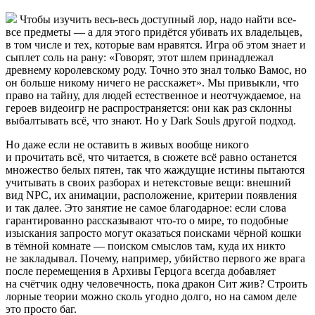
Чтобы изучить весь-весь доступный лор, надо найти все-
все предметы — а для этого придётся убивать их владельцев,
в том числе и тех, которые вам нравятся. Игра об этом знает и
сыплет соль на рану: «Говорят, этот шлем принадлежал
древнему королевскому роду. Точно это знал только Вамос, но
он больше никому ничего не расскажет». Мы привыкли, что
право на тайну, для людей естественное и неотчуждаемое, на
героев видеоигр не распространяется: они как раз склонны
выбалтывать всё, что знают. Но у Dark Souls другой подход.
Но даже если не оставить в живых вообще никого
и прочитать всё, что читается, в сюжете всё равно останется
множество белых пятен, так что жаждущие истины пытаются
учитывать в своих разборах и нетекстовые вещи: внешний
вид NPC, их анимации, расположение, критерии появления
и так далее. Это занятие не самое благодарное: если слова
гарантированно рассказывают что-то о мире, то подобные
изыскания запросто могут оказаться поисками чёрной кошки
в тёмной комнате — поиском смыслов там, куда их никто
не закладывал. Почему, например, убийство первого же врага
после перемещения в Архивы Герцога всегда добавляет
на счётчик одну человечность, пока дракон Сит жив? Строить
лорные теории можно сколь угодно долго, но на самом деле
это просто баг.