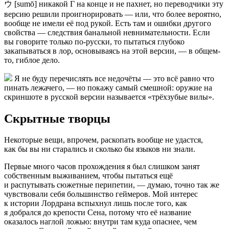
ウ [sumō] никакой Г на конце и не пахнет, но переводчики эту
версию решили проигнорировать — или, что более вероятно,
вообще не имели её под рукой. Есть там и ошибки другого
свойства — следствия банальной невнимательности. Если
вы говорите только по-русски, то пытаться глубоко
закапываться в лор, основываясь на этой версии, — в общем-
то, гиблое дело.
Я не буду перечислять все недочёты — это всё равно что
пинать лежачего, — но покажу самый смешной: оружие на
скриншоте в русской версии называется «трёхзубые вилы».
Скрытные творцы
Некоторые вещи, впрочем, раскопать вообще не удастся,
как бы вы ни старались и сколько бы языков ни знали.
Первые много часов прохождения я был слишком занят
собственным выживанием, чтобы пытаться ещё
и распутывать сюжетные перипетии, — думаю, точно так же
чувствовали себя большинство геймеров. Мой интерес
к истории Лордрана вспыхнул лишь после того, как
я добрался до крепости Сена, потому что её название
оказалось наглой ложью: внутри там куда опаснее, чем