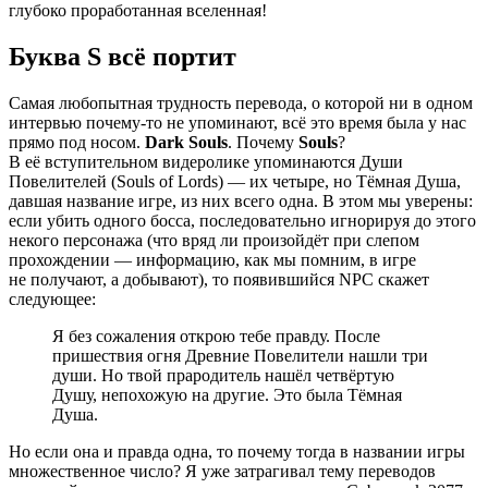
глубоко проработанная вселенная!
Буква S всё портит
Самая любопытная трудность перевода, о которой ни в одном
интервью почему-то не упоминают, всё это время была у нас
прямо под носом.
Dark Souls
. Почему
Souls
?
В её вступительном видеролике упоминаются Души
Повелителей (Souls of Lords) — их четыре, но Тёмная Душа,
давшая название игре, из них всего одна. В этом мы уверены:
если убить одного босса, последовательно игнорируя до этого
некого персонажа (что вряд ли произойдёт при слепом
прохождении — информацию, как мы помним, в игре
не получают, а добывают), то появившийся NPC скажет
следующее:
Я без сожаления открою тебе правду. После
пришествия огня Древние Повелители нашли три
души. Но твой прародитель нашёл четвёртую
Душу, непохожую на другие. Это была Тёмная
Душа.
Но если она и правда одна, то почему тогда в названии игры
множественное число? Я уже затрагивал тему переводов