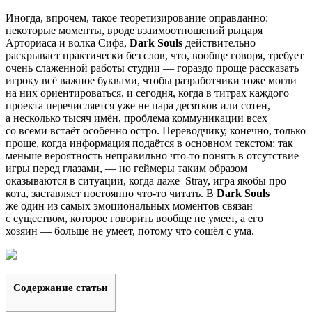
Иногда, впрочем, такое теоретизирование оправданно:
некоторые моменты, вроде взаимоотношений рыцаря
Арториаса и волка Сифа,
Dark Souls
действительно
раскрывает практически без слов, что, вообще говоря, требует
очень слаженной работы студии — гораздо проще рассказать
игроку всё важное буквами, чтобы разработчики тоже могли
на них ориентироваться, и сегодня, когда в титрах каждого
проекта перечисляется уже не пара десятков или сотен,
а несколько тысяч имён, проблема коммуникации всех
со всеми встаёт особенно остро. Переводчику, конечно, только
проще, когда информация подаётся в основном текстом: так
меньше вероятность неправильно что-то понять в отсутствие
игры перед глазами, — но геймеры таким образом
оказываются в ситуации, когда даже
Stray
, игра якобы про
кота, заставляет постоянно что-то читать. В
Dark Souls
же один из самых эмоциональных моментов связан
с существом, которое говорить вообще не умеет, а его
хозяин — больше не умеет, потому что сошёл с ума.
Содержание статьи