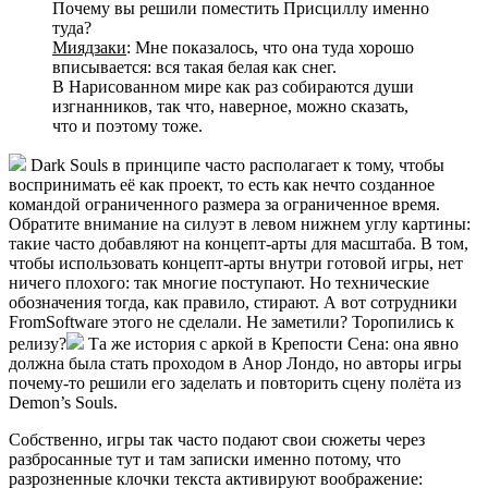
Почему вы решили поместить Присциллу именно
туда?
Миядзаки
: Мне показалось, что она туда хорошо
вписывается: вся такая белая как снег.
В Нарисованном мире как раз собираются души
изгнанников, так что, наверное, можно сказать,
что и поэтому тоже.
Dark Souls в принципе часто располагает к тому, чтобы
воспринимать её как проект, то есть как нечто созданное
командой ограниченного размера за ограниченное время.
Обратите внимание на силуэт в левом нижнем углу картины:
такие часто добавляют на концепт-арты для масштаба. В том,
чтобы использовать концепт-арты внутри готовой игры, нет
ничего плохого: так многие поступают. Но технические
обозначения тогда, как правило, стирают. А вот сотрудники
FromSoftware этого не сделали. Не заметили? Торопились к
релизу?
Та же история с аркой в Крепости Сена: она явно
должна была стать проходом в Анор Лондо, но авторы игры
почему-то решили его заделать и повторить сцену полёта из
Demon’s Souls.
Собственно, игры так часто подают свои сюжеты через
разбросанные тут и там записки именно потому, что
разрозненные клочки текста активируют воображение: