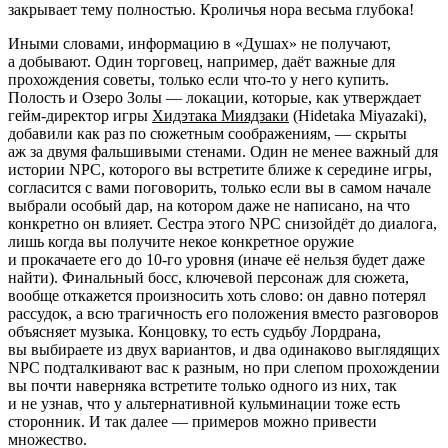
закрывает тему полностью. Кроличья нора весьма глубока!
Иными словами, информацию в «Душах» не получают,
а добывают. Один торговец, например, даёт важные для
прохождения советы, только если что-то у него купить.
Полость и Озеро Золы — локации, которые, как утверждает
гейм-директор игры
Хидэтака Миядзаки
(Hidetaka Miyazaki),
добавили как раз по сюжетным соображениям, — скрыты
аж за двумя фальшивыми стенами. Один не менее важный для
истории NPC, которого вы встретите ближе к середине игры,
согласится с вами поговорить, только если вы в самом начале
выбрали особый дар, на котором даже не написано, на что
конкретно он влияет. Сестра этого NPC снизойдёт до диалога,
лишь когда вы получите некое конкретное оружие
и прокачаете его до 10-го уровня (иначе её нельзя будет даже
найти). Финальный босс, ключевой персонаж для сюжета,
вообще откажется произносить хоть слово: он давно потерял
рассудок, а всю трагичность его положения вместо разговоров
объясняет музыка. Концовку, то есть судьбу Лордрана,
вы выбираете из двух вариантов, и два одинаково выглядящих
NPC подталкивают вас к разным, но при слепом прохождении
вы почти наверняка встретите только одного из них, так
и не узнав, что у альтернативной кульминации тоже есть
сторонник. И так далее — примеров можно привести
множество.