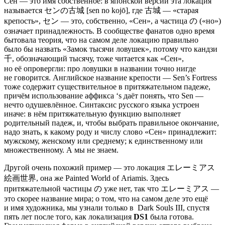
Сен — это имя собственное: в японской версии эта локация
называется センの古城 [sen no kojō], где 古城 — «старая
крепость», セン — это, собственно, «Сен», а частица の («но»)
означает принадлежность. В сообществе фанатов одно время
бытовала теория, что на самом деле локацию правильно
было бы назвать «Замок тысячи ловушек», потому что кандзи
千, обозначающий тысячу, тоже читается как «Сен»,
но её опровергли: про ловушки в названии точно нигде
не говорится. Английское название крепости — Sen’s Fortress
тоже содержит существительное в притяжательном падеже,
причём использование аффикса ‘s даёт понять, что Sen —
нечто одушевлённое. Синтаксис русского языка устроен
иначе: в нём притяжательную функцию выполняет
родительный падеж, и, чтобы выбрать правильное окончание,
надо знать, к какому роду и числу слово «Сен» принадлежит:
мужскому, женскому или среднему; к единственному или
множественному. А мы не знаем.
Другой очень похожий пример — это локация エレーミアス
絵画世界, она же Painted World of Ariamis. Здесь
притяжательной частицы の уже нет, так что エレーミアス —
это скорее название мира; о том, что на самом деле это ещё
и имя художника, мы узнали только в
Dark Souls III
, спустя
пять лет после того, как локализация
DS1
была готова.