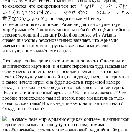
«мир Ариамиса». Но если заглянуть в японскую версию,
то окажется, что конкретики там нет: 「 なぜ、そっとしてお
いてくれないのですか。。。そのための、このエレーミアス
世界なのでしょう？」переводится как «Почему
ты не оставишь нас в покое? Разве не для этого существует
мир Ариамис?». Слишком много на себя берёт ещё английская
версия: тамошний вариант Didst thou not see why Ariamis
created this world? безосновательно заявляет, что Ариамис —
имя местного демиурга; русская же локализация ещё
и вынужденно выдаёт ему гендер.
Этот мир вообще донельзя таинственное место. Оно скрыто
за гигантской картиной, и нашего персонажа туда засасывает,
если у него в инвентаре есть особый предмет — странная
кукла. Эту куклу можно найти, если догадаться, как вернуться
в самое начало игры: она будет лежать в тюремной камере,
откуда за несколько часов до этого выбрался главный герой.
Что это за таинственный артефакт? Как он там оказался? Что
вообще происходило там всё время, пока мы шатались туда-
сюда по локациям? И кто, чёрт возьми, написал этот текст?
Откуда он всё знает?
На самом деле мир Ариамис ещё как обитаем: в английской
версии его называют lonely (у этого слова, помимо
«необитаемый», есть значение «одинокий, уединённый»), а в