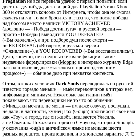
Frognation
не всё перевела удачно с первой попытки: если
достать где-нибудь диск с игрой для PlayStation 3 или Xbox
360 и отключить консоль от Интернета, чтобы она не смогла
скачать патчи, то вам бросится в глаза то, что после победы
над боссом вместо надписи VICTORY ACHIEVED
(дословно — «Победа достигнута», в русской версии —
просто «Победа») выводится YOU DEFEATED
(«Вы одолели»), а при подборе душ после смерти —
не RETRIEVAL («Возврат», в русской версии —
«Оживление»), а YOU RECOVERED («Вы восстановились»).
Дело, конечно, не в недостатке квалификации: такие
неудачные формулировки (
Моррис
в интервью журналу Edge
назвал произошедшее «заскоком в производственном
процессе») — обычное дело при нехватке контекста.
О том, в каких условиях
Dark Souls
переводилась на русский,
известно гораздо меньше — имён переводчиков в титрах нет,
информации минимум. Некоторые адаптации имён
показывают, что переводчики не то что об общении
с
Миядзаки
мечтать не могли — им даже озвучку послушать
не дали: в частности, кузнец Гох (Gough) произносит своё имя
как «Гоу», а город, где он живёт, называется Уласиль,
а не Олачиль. Похожая история со Смоугом, который Smough:
у окончания -ough в английском языке не меньше шести
разных вариантов произношения, и в японском варианте スモ