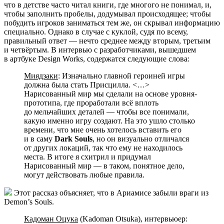
что в детстве часто читал книги, где многого не понимал, и,
чтобы заполнить пробелы, додумывал происходящее; чтобы
побудить игроков заниматься тем же, он скрывал информацию
специально. Однако в случае с куклой, судя по всему,
правильный ответ — нечто среднее между вторым, третьим
и четвёртым. В интервью с разработчиками, вышедшем
в артбуке Design Works, содержатся следующие слова:
Миядзаки
: Изначально главной героиней игры
должна была стать Присцилла. <…>
Нарисованный мир мы сделали на основе уровня-
прототипа, где проработали всё вплоть
до мельчайших деталей — чтобы все понимали,
какую именно игру создают. На это ушло столько
времени, что мне очень хотелось вставить его
и в саму
Dark Souls
, но он визуально отличался
от других локаций, так что ему не находилось
места. В итоге я схитрил и придумал
Нарисованный мир — в таком, понятное дело,
могут действовать любые правила.
Этот рассказ объясняет, что в Ариамисе забыли враги из
Demon’s Souls.
Кадоман Оцука
(Kadoman Otsuka), интервьюер: