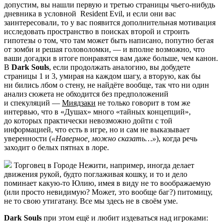
допустим, вы нашли первую и третью страницы чьего-нибудь
дневника в условной
Resident Evil
, и если они вас
заинтересовали, то у вас появится дополнительная мотивация
исследовать пространство в поисках второй и строить
гипотезы о том, что там может быть написано, попутно бегая
от зомби и решая головоломки, — и вполне возможно, что
ваши догадки в итоге понравятся вам даже больше, чем канон.
В
Dark Souls
, если продолжать аналогию, вы добудете
страницы 1 и 3, умирая на каждом шагу, а вторую, как бы
ни бились лбом о стену, не найдёте вообще, так что ни один
анализ сюжета не обходится без предположений
и спекуляций —
Миядзаки
не только говорит в том же
интервью, что в «Душах» много «тайных концепций»,
до которых практически невозможно дойти с той
информацией, что есть в игре, но и сам не выказывает
уверенности (
«Наверное, можно сказать…»
), когда речь
заходит о белых пятнах в лоре.
Торговец в Городе Нежити, например, иногда делает
движения рукой, будто поглаживая кошку, и то и дело
поминает какую-то Юлию, имея в виду не то воображаемую
(или просто невидимую? Может, это вообще баг?) питомицу,
не то свою утигатану. Все мы здесь не в своём уме.
Dark Souls
при этом ещё и любит издеваться над игроками: