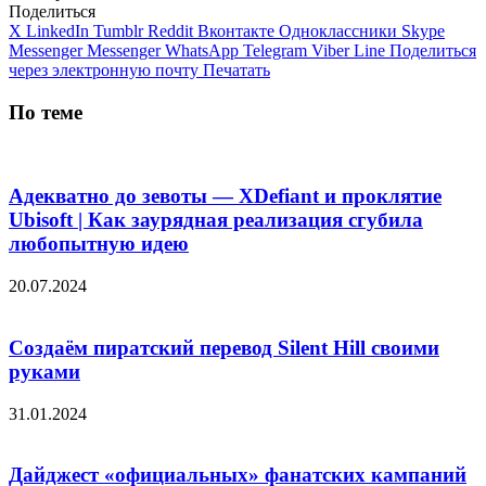
Поделиться
X
LinkedIn
Tumblr
Reddit
Вконтакте
Одноклассники
Skype
Messenger
Messenger
WhatsApp
Telegram
Viber
Line
Поделиться
через электронную почту
Печатать
По теме
Адекватно до зевоты — XDefiant и проклятие
Ubisoft | Как заурядная реализация сгубила
любопытную идею
20.07.2024
Создаём пиратский перевод Silent Hill своими
руками
31.01.2024
Дайджест «официальных» фанатских кампаний