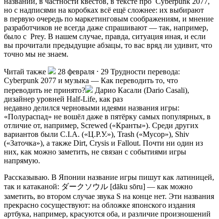
названий, в частности квестов, в тексте про
Cyberpunk 2077
,
но с надписями на коробках всё ещё сложнее: их выбирают
в первую очередь по маркетинговым соображениям, и мнение
разработчиков не всегда даже спрашивают — так, например,
было с
Prey
. В нашем случае, правда, ситуация иная, и если
вы прочитали предыдущие абзацы, то вас вряд ли удивит, что
точно мы не знаем.
Читай также
28 февраля ⋅ 29 Трудности перевода:
Cyberpunk 2077 и музыка
— Как переводить то, что
переводить не принято?
Дарио Касали (Dario Casali),
дизайнер уровней Half-Life, как раз
недавно делился черновыми идеями названия игры:
«Полураспад» не вошёл даже в пятёрку самых популярных, в
отличие от, например, Screwed («Кранты»). Среди других
вариантов были C.I.A. («Ц.Р.У.»), Trash («Мусор»), Shiv
(«Заточка»), а также Dirt, Crysis и Fallout. Почти ни один из
них, как можно заметить, не связан с событиями игры
напрямую.
Рассказываю. В Японии название игры пишут как латиницей,
так и катаканой: ダークソウル [dāku sōru] — как можно
заметить, во втором случае звука S на конце нет. Эти названия
прекрасно сосуществуют: на обложке японского издания
артбука, например, красуются оба, и различие произношений