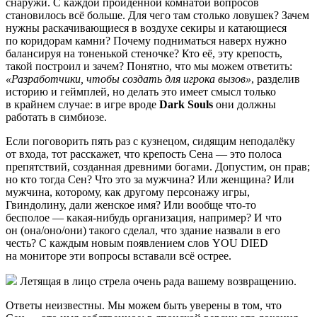
снаружи. С каждой пройденной комнатой вопросов
становилось всё больше. Для чего там столько ловушек? Зачем
нужны раскачивающиеся в воздухе секиры и катающиеся
по коридорам камни? Почему подниматься наверх нужно
балансируя на тоненькой стеночке? Кто её, эту крепость,
такой построил и зачем? Понятно, что мы можем ответить:
«Разработчики, чтобы создать для игрока вызов»
, разделив
историю и геймплей, но делать это имеет смысл только
в крайнем случае: в игре вроде
Dark Souls
они должны
работать в симбиозе.
Если поговорить пять раз с кузнецом, сидящим неподалёку
от входа, тот расскажет, что крепость Сена — это полоса
препятствий, созданная древними богами. Допустим, он прав;
но кто тогда Сен? Что это за мужчина? Или женщина? Или
мужчина, которому, как другому персонажу игры,
Гвиндолину, дали женское имя? Или вообще что-то
бесполое — какая-нибудь организация, например? И что
он (она/оно/они) такого сделал, что здание назвали в его
честь? С каждым новым появлением слов YOU DIED
на мониторе эти вопросы вставали всё острее.
Летящая в лицо стрела очень рада вашему возвращению.
Ответы неизвестны. Мы можем быть уверены в том, что