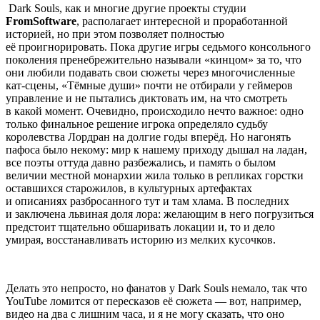
Dark Souls
, как и многие другие проекты студии
FromSoftware
, располагает интересной и проработанной
историей, но при этом позволяет полностью
её проигнорировать. Пока другие игры седьмого консольного
поколения пренебрежительно называли «кинцом» за то, что
они любили подавать свои сюжеты через многочисленные
кат-сцены, «Тёмные души» почти не отбирали у геймеров
управление и не пытались диктовать им, на что смотреть
в какой момент. Очевидно, происходило нечто важное: одно
только финальное решение игрока определяло судьбу
королевства Лордран на долгие годы вперёд. Но нагонять
пафоса было некому: мир к нашему приходу дышал на ладан,
все поэты оттуда давно разбежались, и память о былом
величии местной монархии жила только в репликах горстки
оставшихся старожилов, в культурных артефактах
и описаниях разбросанного тут и там хлама. В последних
и заключена львиная доля лора: желающим в него погрузиться
предстоит тщательно обшаривать локации и, то и дело
умирая, восстанавливать историю из мелких кусочков.
Делать это непросто, но фанатов у Dark Souls немало, так что
YouTube ломится от пересказов её сюжета — вот, например,
видео на два с лишним часа, и я не могу сказать, что оно