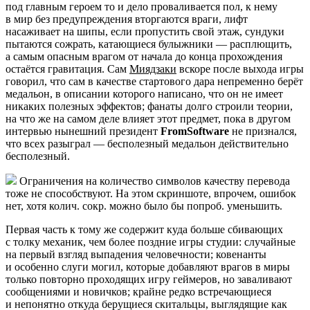
под главным героем то и дело проваливается пол, к нему
в мир без предупреждения вторгаются враги, лифт
насаживает на шипы, если пропустить свой этаж, сундуки
пытаются сожрать, катающиеся булыжники — расплющить,
а самым опасным врагом от начала до конца прохождения
остаётся гравитация. Сам
Миядзаки
вскоре после выхода игры
говорил, что сам в качестве стартового дара непременно берёт
медальон, в описании которого написано, что он не имеет
никаких полезных эффектов; фанаты долго строили теории,
на что же на самом деле влияет этот предмет, пока в другом
интервью нынешний президент
FromSoftware
не признался,
что всех разыграл — бесполезный медальон действительно
бесполезный.
Ограничения на количество символов качеству перевода
тоже не способствуют. На этом скриншоте, впрочем, ошибок
нет, хотя колич. сокр. можно было бы попроб. уменьшить.
Первая часть к тому же содержит куда больше сбивающих
с толку механик, чем более поздние игры студии: случайные
на первый взгляд выпадения человечности; ковенанты
и особенно слуги могил, которые добавляют врагов в миры
только повторно проходящих игру геймеров, но заваливают
сообщениями и новичков; крайне редко встречающиеся
и непонятно откуда берущиеся скитальцы, выглядящие как