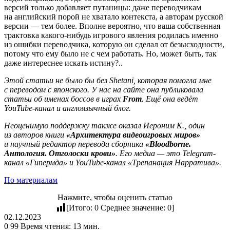
версий только добавляет путаницы: даже переводчикам
на английский порой не хватало контекста, а авторам русской
версии — тем более. Вполне вероятно, что ваша собственная
трактовка какого-нибудь игрового явления родилась именно
из ошибки переводчика, которую он сделал от безысходности,
потому что ему было не с чем работать. Но, может быть, так
даже интереснее искать истину?..
Этой статьи не было бы без Shetani, которая помогла мне
с переводом с японского. У нас на сайте она публиковала
статьи об именах боссов в играх
From
. Ещё она ведёт
YouTube-канал и англоязычный блог.
Неоценимую поддержку также оказал Иероним К., один
из авторов книги
«Архитектура видеоигровых миров»
и научный редактор перевода сборника
«Bloodborne.
Антология. Отголоски крови»
. Его медиа — это Telegram-
канал «Гипермда» и YouTube-канал «Трепанация Нарратива».
По материалам
Нажмите, чтобы оценить статью
[Итого:
0
Среднее значение:
0
]
02.12.2023
0
99
Время чтения: 13 мин.