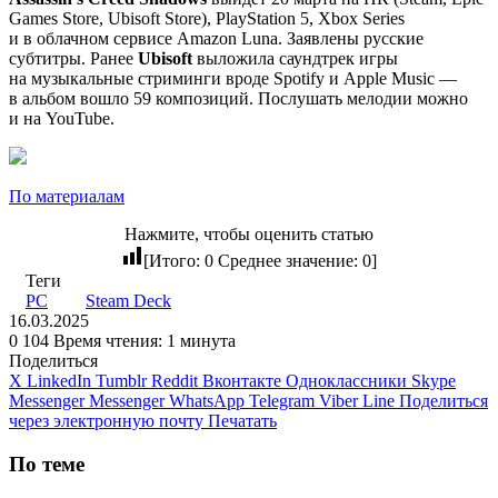
Games Store, Ubisoft Store), PlayStation 5, Xbox Series
и в облачном сервисе Amazon Luna. Заявлены русские
субтитры. Ранее
Ubisoft
выложила саундтрек игры
на музыкальные стриминги вроде Spotify и Apple Music —
в альбом вошло 59 композиций. Послушать мелодии можно
и на YouTube.
По материалам
Нажмите, чтобы оценить статью
[Итого:
0
Среднее значение:
0
]
Теги
PC
Steam Deck
16.03.2025
0
104
Время чтения: 1 минута
Поделиться
X
LinkedIn
Tumblr
Reddit
Вконтакте
Одноклассники
Skype
Messenger
Messenger
WhatsApp
Telegram
Viber
Line
Поделиться
через электронную почту
Печатать
По теме