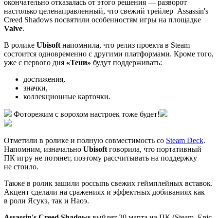
окончательно отказалась от этого решения — разворот
настолько целенаправленный, что свежий трейлер
Assassin's
Creed Shadows
посвятили особенностям игры на площадке
Valve
.
В ролике
Ubisoft
напомнила, что релиз проекта в Steam
состоится одновременно с другими платформами. Кроме того,
уже с первого дня
«Тени»
будут поддерживать:
достижения,
значки,
коллекционные карточки.
Фоторежим с ворохом настроек тоже будет!
Отметили в ролике и полную совместимость со
Steam Deck
.
Напомним, изначально
Ubisoft
говорила, что портативный
ПК игру не потянет, поэтому рассчитывать на поддержку
не стоило.
Также в ролик зашили россыпь свежих геймплейных вставок.
Акцент сделали на сражениях и эффектных добиваниях как
в роли Ясукэ, так и Наоэ.
Assassin's Creed Shadows
выйдет 20 марта на ПК (Steam, Epic