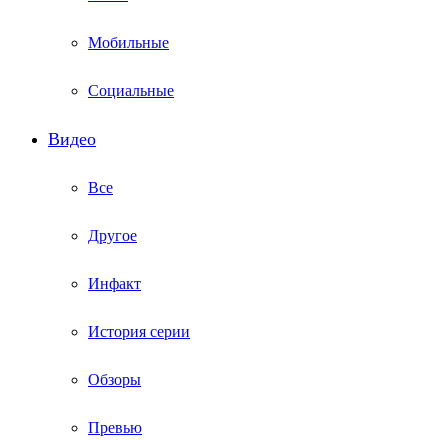
Мобильные
Социальные
Видео
Все
Другое
Инфакт
История серии
Обзоры
Превью