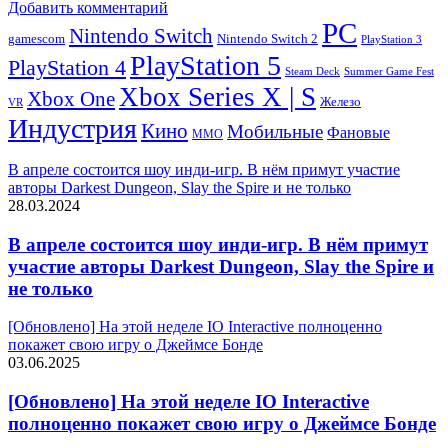
Добавить комментарий
PC
Nintendo Switch
Nintendo Switch 2
gamescom
PlayStation 3
PlayStation 5
PlayStation 4
Steam Deck
Summer Game Fest
Xbox Series X | S
Xbox One
Железо
VR
Индустрия
Кино
Мобильные
Фановые
ММО
В апреле состоится шоу инди-игр. В нём примут участие
авторы Darkest Dungeon, Slay the Spire и не только
28.03.2024
В апреле состоится шоу инди-игр. В нём примут
участие авторы Darkest Dungeon, Slay the Spire и
не только
[Обновлено] На этой неделе IO Interactive полноценно
покажет свою игру о Джеймсе Бонде
03.06.2025
[Обновлено] На этой неделе IO Interactive
полноценно покажет свою игру о Джеймсе Бонде