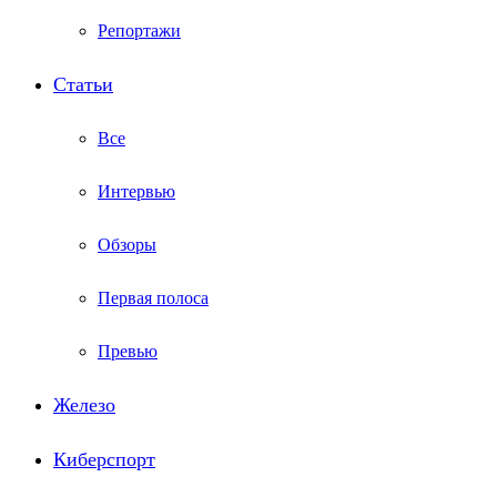
Репортажи
Статьи
Все
Интервью
Обзоры
Первая полоса
Превью
Железо
Киберспорт