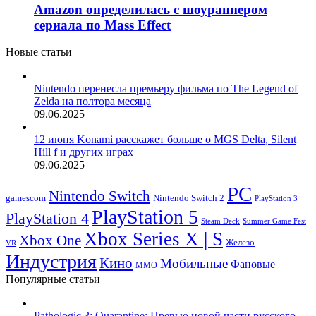
Amazon определилась с шоураннером
сериала по Mass Effect
Новые статьи
Nintendo перенесла премьеру фильма по The Legend of
Zelda на полтора месяца
09.06.2025
12 июня Konami расскажет больше о MGS Delta, Silent
Hill f и других играх
09.06.2025
PC
Nintendo Switch
Nintendo Switch 2
gamescom
PlayStation 3
PlayStation 5
PlayStation 4
Steam Deck
Summer Game Fest
Xbox Series X | S
Xbox One
Железо
VR
Индустрия
Кино
Мобильные
Фановые
ММО
Популярные статьи
Pathologic 3: Quarantine: Превью новой части русского