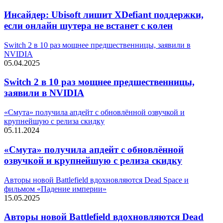
Инсайдер: Ubisoft лишит XDefiant поддержки,
если онлайн шутера не встанет с колен
Switch 2 в 10 раз мощнее предшественницы, заявили в
NVIDIA
05.04.2025
Switch 2 в 10 раз мощнее предшественницы,
заявили в NVIDIA
«Смута» получила апдейт с обновлённой озвучкой и
крупнейшую с релиза скидку
05.11.2024
«Смута» получила апдейт с обновлённой
озвучкой и крупнейшую с релиза скидку
Авторы новой Battlefield вдохновляются Dead Space и
фильмом «Падение империи»
15.05.2025
Авторы новой Battlefield вдохновляются Dead