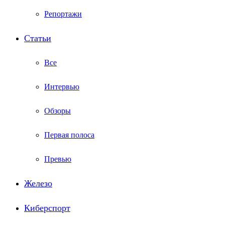
Репортажи
Статьи
Все
Интервью
Обзоры
Первая полоса
Превью
Железо
Киберспорт