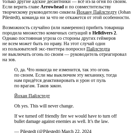
только другие адские десантники — всё из-за огня по своим.
Если верить главе
Arrowhead
и по совместительству
творческому руководителю сиквела
Йохану
Пайлстедту
(Johan
Pilestedt), команда ни за что не откажется от этой особенности.
Возможность случайно (или намеренно) прибить товарища
породила множество комичных ситуаций в
Helldivers 2
.
Однако постоянная угроза со стороны других геймеров
не всем может быть по нраву. На этот случай один
из пользователей экс-твиттера попросил
Пайлстедта
не выключать огонь по своим — руководитель отреагировал
на зов.
О, да. Что никогда не изменится, так это огонь
по своим. Если мы выключим эту механику, тогда
нам придётся деактивировать и урон от пуль
по врагам. Таков закон.
Йохан
Пайлстедт
Oh yes. This will never change.
If we turned off friendly fire we would have to turn off
bullet damage against enemies as well. It’s the law.
— Pilestedt (@Pilestedt) March 22, 2024