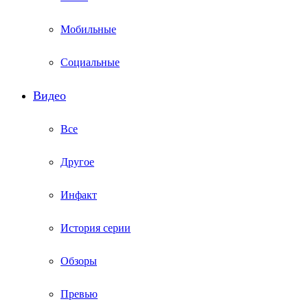
Мобильные
Социальные
Видео
Все
Другое
Инфакт
История серии
Обзоры
Превью