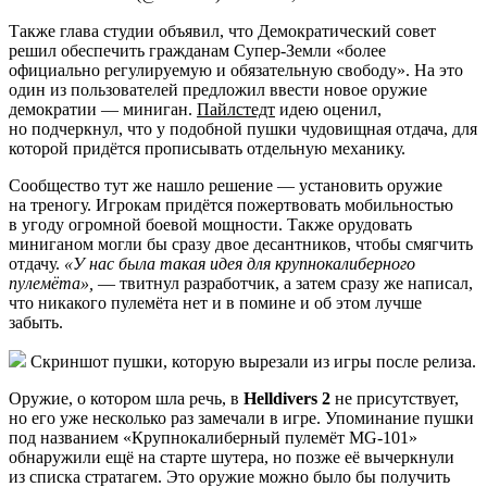
Также глава студии объявил, что Демократический совет
решил обеспечить гражданам Супер-Земли «более
официально регулируемую и обязательную свободу». На это
один из пользователей предложил ввести новое оружие
демократии — миниган.
Пайлстедт
идею оценил,
но подчеркнул, что у подобной пушки чудовищная отдача, для
которой придётся прописывать отдельную механику.
Сообщество тут же нашло решение — установить оружие
на треногу. Игрокам придётся пожертвовать мобильностью
в угоду огромной боевой мощности. Также орудовать
миниганом могли бы сразу двое десантников, чтобы смягчить
отдачу.
«У нас была такая идея для крупнокалиберного
пулемёта»,
— твитнул разработчик, а затем сразу же написал,
что никакого пулемёта нет и в помине и об этом лучше
забыть.
Скриншот пушки, которую вырезали из игры после релиза.
Оружие, о котором шла речь, в
Helldivers 2
не присутствует,
но его уже несколько раз замечали в игре. Упоминание пушки
под названием «Крупнокалиберный пулемёт MG-101»
обнаружили ещё на старте шутера, но позже её вычеркнули
из списка стратагем. Это оружие можно было бы получить