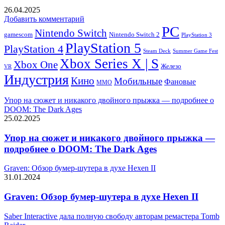
26.04.2025
Добавить комментарий
PC
Nintendo Switch
Nintendo Switch 2
gamescom
PlayStation 3
PlayStation 5
PlayStation 4
Steam Deck
Summer Game Fest
Xbox Series X | S
Xbox One
Железо
VR
Индустрия
Кино
Мобильные
Фановые
ММО
Упор на сюжет и никакого двойного прыжка — подробнее о
DOOM: The Dark Ages
25.02.2025
Упор на сюжет и никакого двойного прыжка —
подробнее о DOOM: The Dark Ages
Graven: Обзор бумер-шутера в духе Hexen II
31.01.2024
Graven: Обзор бумер-шутера в духе Hexen II
Saber Interactive дала полную свободу авторам ремастера Tomb