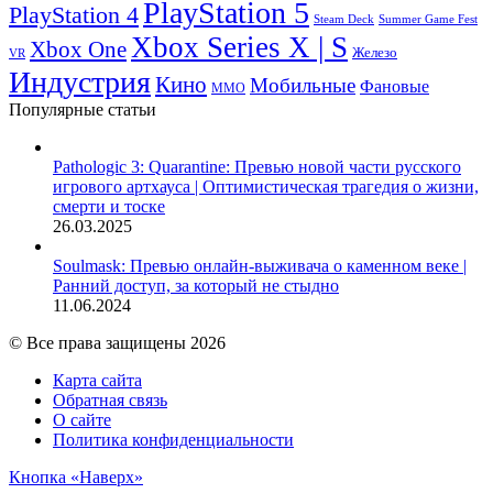
PlayStation 5
PlayStation 4
Steam Deck
Summer Game Fest
Xbox Series X | S
Xbox One
Железо
VR
Индустрия
Кино
Мобильные
Фановые
ММО
Популярные статьи
Pathologic 3: Quarantine: Превью новой части русского
игрового артхауса | Оптимистическая трагедия о жизни,
смерти и тоске
26.03.2025
Soulmask: Превью онлайн-выживача о каменном веке |
Ранний доступ, за который не стыдно
11.06.2024
© Все права защищены 2026
Карта сайта
Обратная связь
О сайте
Политика конфиденциальности
Кнопка «Наверх»