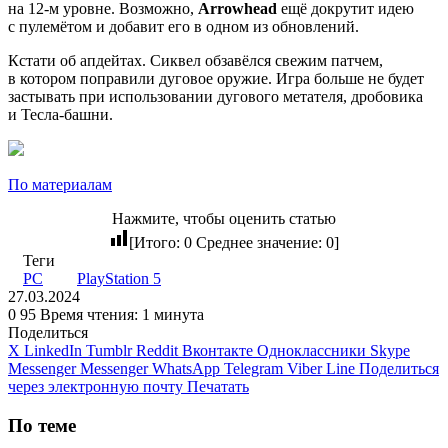
на 12-м уровне. Возможно,
Arrowhead
ещё докрутит идею
с пулемётом и добавит его в одном из обновлений.
Кстати об апдейтах. Сиквел обзавёлся свежим патчем,
в котором поправили дуговое оружие. Игра больше не будет
застывать при использовании дугового метателя, дробовика
и Тесла-башни.
По материалам
Нажмите, чтобы оценить статью
[Итого:
0
Среднее значение:
0
]
Теги
PC
PlayStation 5
27.03.2024
0
95
Время чтения: 1 минута
Поделиться
X
LinkedIn
Tumblr
Reddit
Вконтакте
Одноклассники
Skype
Messenger
Messenger
WhatsApp
Telegram
Viber
Line
Поделиться
через электронную почту
Печатать
По теме