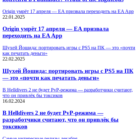
Origin умрёт 17 апреля — EA призвала переходить на EA App
22.01.2025
Origin умрёт 17 апреля — EA призвала
переходить на EA App
Шухей Йошида: портировать игры с PS5 на ПК — это «почти
как печатать деньги»
22.02.2025
Шухей Йошида: портировать игры с PS5 на ПК
— это «почти как печатать деньги»
В Helldivers 2 не будет PvP-режима — разработчики считают,
что он привлёк бы токсиков
16.02.2024
В Helldivers 2 не будет PvP-режима —
разработчики считают, что он привлёк бы
токсиков
Самые интересные релизы декабря