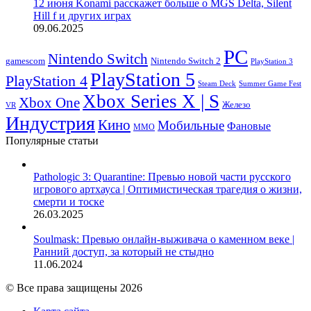
12 июня Konami расскажет больше о MGS Delta, Silent
Hill f и других играх
09.06.2025
PC
Nintendo Switch
Nintendo Switch 2
gamescom
PlayStation 3
PlayStation 5
PlayStation 4
Steam Deck
Summer Game Fest
Xbox Series X | S
Xbox One
Железо
VR
Индустрия
Кино
Мобильные
Фановые
ММО
Популярные статьи
Pathologic 3: Quarantine: Превью новой части русского
игрового артхауса | Оптимистическая трагедия о жизни,
смерти и тоске
26.03.2025
Soulmask: Превью онлайн-выживача о каменном веке |
Ранний доступ, за который не стыдно
11.06.2024
© Все права защищены 2026