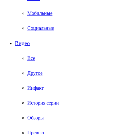
Мобильные
Социальные
Видео
Все
Другое
Инфакт
История серии
Обзоры
Превью