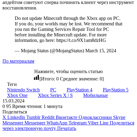
апдейтом советуют сперва починить клиент через инструмент
восстановления.
Do not update Minecraft through the Xbox app on PC.
If you do, your worlds may be lost. We recommend that
you run the Gaming Services Repair Tool for PC
before installing the Minecraft update. For more
information, go here: https://t.co/9X1am8dzHG
— Mojang Status (@MojangStatus) March 15, 2024
По материалам
Нажмите, чтобы оценить статью
[Итого:
0
Среднее значение:
0
]
Теги
Nintendo Switch
PC
PlayStation 4
PlayStation 5
Xbox One
Xbox Series X | S
Мобильные
15.03.2024
0
95
Время чтения: 1 минута
Поделиться
X
LinkedIn
Tumblr
Reddit
Вконтакте
Одноклассники
Skype
Messenger
Messenger
WhatsApp
Telegram
Viber
Line
Поделиться
через электронную почту
Печатать