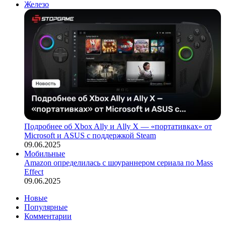
Железо
Подробнее об Xbox Ally и Ally X — «портативках» от
Microsoft и ASUS с поддержкой Steam
09.06.2025
Мобильные
Amazon определилась с шоураннером сериала по Mass
Effect
09.06.2025
Новые
Популярные
Комментарии