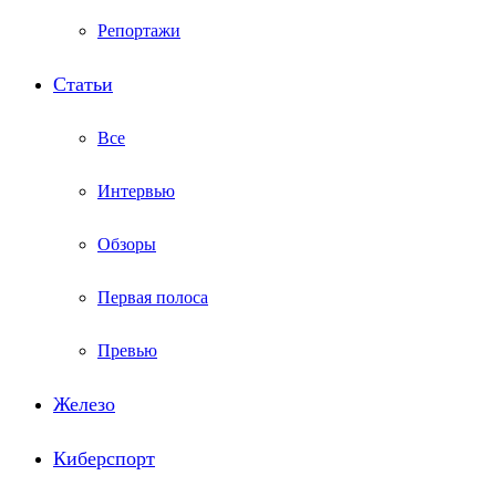
Репортажи
Статьи
Все
Интервью
Обзоры
Первая полоса
Превью
Железо
Киберспорт