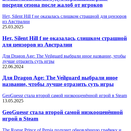
посреди сезона после жалоб от игроков
Нет, Silent Hill f не оказалась слишком страшной для цензоров
из Австралии
25.03.2025
Нет, Silent Hill f не оказалась слишком страшной
для цензоров из Австралии
Для Dragon Age: The Veilguard выбрали иное название, чтобы
лучше отразить суть игры
22.06.2024
Для Dragon Age: The Veilguard выбрали иное
название, чтобы лучше отразить суть игры
GeoGuessr стала второй самой низкооценённой игрой в Steam
13.05.2025
GeoGuessr стала второй самой низкооценённой
игрой в Steam
The Rogue Prince of Persia получит обновлённую графику и