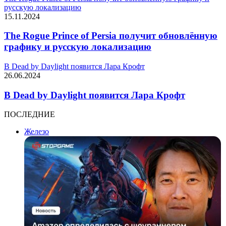
русскую локализацию
15.11.2024
The Rogue Prince of Persia получит обновлённую
графику и русскую локализацию
В Dead by Daylight появится Лара Крофт
26.06.2024
В Dead by Daylight появится Лара Крофт
ПОСЛЕДНИЕ
Железо