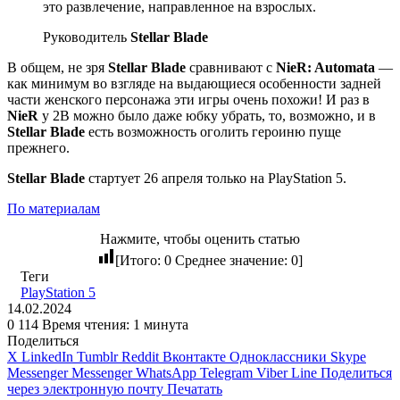
это развлечение, направленное на взрослых.
Руководитель
Stellar Blade
В общем, не зря
Stellar Blade
сравнивают с
NieR: Automata
—
как минимум во взгляде на выдающиеся особенности задней
части женского персонажа эти игры очень похожи! И раз в
NieR
у 2B можно было даже юбку убрать, то, возможно, и в
Stellar Blade
есть возможность оголить героиню пуще
прежнего.
Stellar Blade
стартует 26 апреля только на PlayStation 5.
По материалам
Нажмите, чтобы оценить статью
[Итого:
0
Среднее значение:
0
]
Теги
PlayStation 5
14.02.2024
0
114
Время чтения: 1 минута
Поделиться
X
LinkedIn
Tumblr
Reddit
Вконтакте
Одноклассники
Skype
Messenger
Messenger
WhatsApp
Telegram
Viber
Line
Поделиться
через электронную почту
Печатать