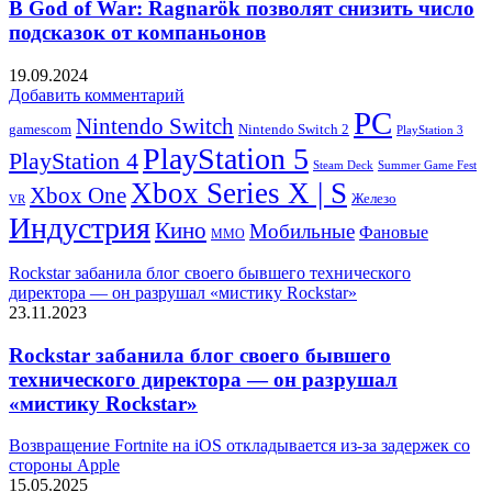
В God of War: Ragnarök позволят снизить число
подсказок от компаньонов
19.09.2024
Добавить комментарий
PC
Nintendo Switch
Nintendo Switch 2
gamescom
PlayStation 3
PlayStation 5
PlayStation 4
Steam Deck
Summer Game Fest
Xbox Series X | S
Xbox One
Железо
VR
Индустрия
Кино
Мобильные
Фановые
ММО
Rockstar забанила блог своего бывшего технического
директора — он разрушал «мистику Rockstar»
23.11.2023
Rockstar забанила блог своего бывшего
технического директора — он разрушал
«мистику Rockstar»
Возвращение Fortnite на iOS откладывается из-за задержек со
стороны Apple
15.05.2025