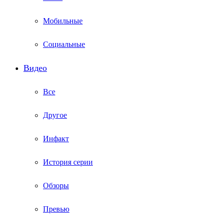
Мобильные
Социальные
Видео
Все
Другое
Инфакт
История серии
Обзоры
Превью