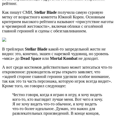
рейтинг.
Как пишут СМИ,
Stellar Blade
получила самую суровую
метку от возрастного комитета Южной Кореи. Основным
критерием высокого рейтинга называют «присутствие наготы
и чрезмерной жестокости», включая облики с оголённой
главной героиней и сцены с обезглавливанием.
В трейлерах
Stellar Blade
какой-то запредельной жести не
видно: это, конечно, экшен с нарезкой чудовищ, но уровень
«мяса» до
Dead Space
или
Mortal Kombat
не доходит.
А вот среди костюмов действительно может затесаться что-то
откровенное: руководитель игры открыто заявляет, что
«задней стороне главной героини уделяли особое внимание,
так как это та часть персонажа, которую игрок всегда видит».
Кроме того, он говорил следующее:
Честно говоря, когда я играю в игру, я хочу видеть
кого-то, кто выглядит лучше меня. Вот чего я хочу.
Я не хочу видеть что-то обычное, я хочу видеть
что-то более идеальное. Думаю, это важно для
развлекательных произведений. В конце концов,