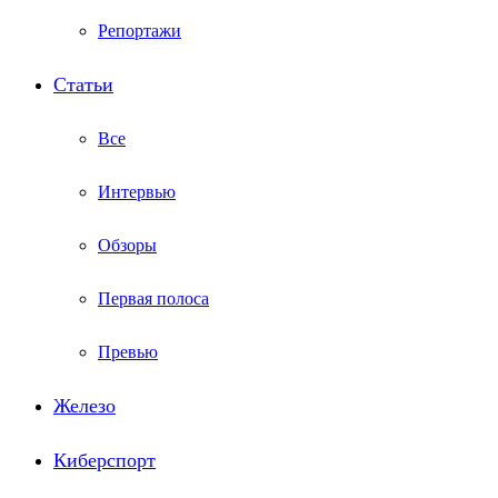
Репортажи
Статьи
Все
Интервью
Обзоры
Первая полоса
Превью
Железо
Киберспорт