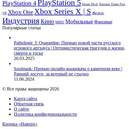
PlayStation 5
PlayStation 4
Steam Deck
Summer Game Fest
Xbox Series X | S
Xbox One
Железо
VR
Индустрия
Кино
Мобильные
Фановые
ММО
Популярные статьи
Pathologic 3: Quarantine: Превью новой части русского
игрового артхауса | Оптимистическая трагедия о жизни,
смерти и тоске
26.03.2025
Soulmask: Превью онлайн-выживача о каменном веке |
Ранний доступ, за который не стыдно
11.06.2024
© Все права защищены 2026
Карта сайта
Обратная связь
О сайте
Политика конфиденциальности
Кнопка «Наверх»