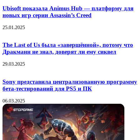
Ubisoft показала Animus Hub — платформу для
новых игр серии Assassin’s Creed
25.01.2025
The Last of Us была «завершённой», потому что
Дракманн не знал, доверят ли ему сиквел
29.03.2025
Sony представила централизованную программу
бета-тестирований для PS5 и ПК
06.03.2025