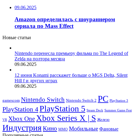
09.06.2025
Amazon определилась с шоураннером
сериала по Mass Effect
Новые статьи
Nintendo перенесла премьеру фильма по The Legend of
Zelda на полтора месяца
09.06.2025
12 июня Konami расскажет больше о MGS Delta, Silent
Hill f и других играх
09.06.2025
PC
Nintendo Switch
Nintendo Switch 2
gamescom
PlayStation 3
PlayStation 5
PlayStation 4
Steam Deck
Summer Game Fest
Xbox Series X | S
Xbox One
Железо
VR
Индустрия
Кино
Мобильные
Фановые
ММО
Популярные статьи