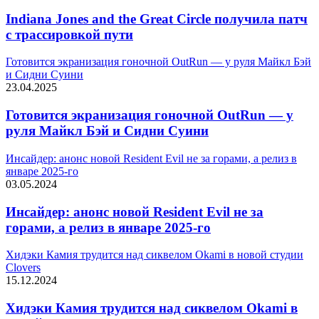
Indiana Jones and the Great Circle получила патч
c трассировкой пути
Готовится экранизация гоночной OutRun — у руля Майкл Бэй
и Сидни Суини
23.04.2025
Готовится экранизация гоночной OutRun — у
руля Майкл Бэй и Сидни Суини
Инсайдер: анонс новой Resident Evil не за горами, а релиз в
январе 2025-го
03.05.2024
Инсайдер: анонс новой Resident Evil не за
горами, а релиз в январе 2025-го
Хидэки Камия трудится над сиквелом Okami в новой студии
Clovers
15.12.2024
Хидэки Камия трудится над сиквелом Okami в