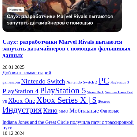
Слух: разработчики Marvel Rivals пытаются
запутать датамайнеров с помощью фальшивых
данных
26.01.2025
Добавить комментарий
PC
Nintendo Switch
Nintendo Switch 2
gamescom
PlayStation 3
PlayStation 5
PlayStation 4
Steam Deck
Summer Game Fest
Xbox Series X | S
Xbox One
Железо
VR
Индустрия
Кино
Мобильные
Фановые
ММО
Indiana Jones and the Great Circle получила патч c трассировкой
пути
10.12.2024