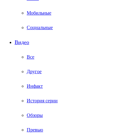
Мобильные
Социальные
Видео
Все
Другое
Инфакт
История серии
Обзоры
Превью