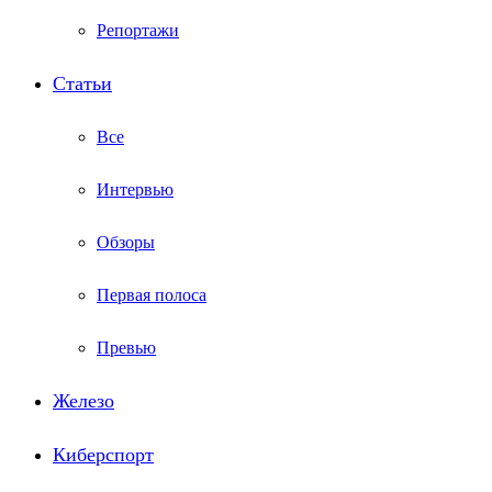
Репортажи
Статьи
Все
Интервью
Обзоры
Первая полоса
Превью
Железо
Киберспорт