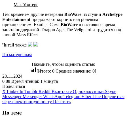
Мак Уолтерс
Тем временем другие ветераны
BioWare
из студии
Archetype
Entertainment
продолжают корпеть над ролевым
приключением
Exodus
. Сама
BioWare
в настоящее время
занята поддержкой
Dragon Age: The Veilguard
и трудится над
новой Mass Effect
.
Читай также
По материалам
Нажмите, чтобы оценить статью
[Итого:
0
Среднее значение:
0
]
28.11.2024
0
88
Время чтения: 1 минута
Поделиться
X
LinkedIn
Tumblr
Reddit
Вконтакте
Одноклассники
Skype
Messenger
Messenger
WhatsApp
Telegram
Viber
Line
Поделиться
через электронную почту
Печатать
По теме