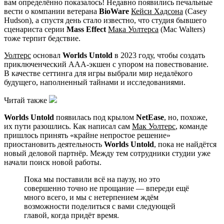
вам определённо показалось! Недавно появились печальные
вести о компании ветерана
BioWare
Кейси Хадсона
(Casey
Hudson), а спустя день стало известно, что студия бывшего
сценариста серии
Mass Effect
Мака Уолтерса
(Mac Walters)
тоже терпит бедствие.
Уолтерс
основал
Worlds Untold
в 2023 году, чтобы создать
приключенческий ААА-экшен с упором на повествование.
В качестве сеттинга для игры выбрали мир недалёкого
будущего, наполненный тайнами и исследованиями.
Читай также
Worlds Untold
появилась под крылом
NetEase
, но, похоже,
их пути разошлись. Как написал сам
Мак Уолтерс
, команде
пришлось принять «крайне непростое решение»
приостановить деятельность
Worlds Untold
, пока не найдётся
новый деловой партнёр. Между тем сотрудники студии уже
начали поиск новой работы.
Пока мы поставили всё на паузу, но это
совершенно точно не прощание — впереди ещё
много всего, и мы с нетерпением ждём
возможности поделиться с вами следующей
главой, когда придёт время.