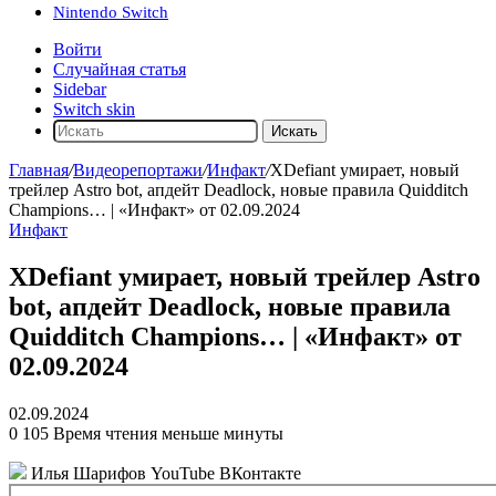
Nintendo Switch
Войти
Случайная статья
Sidebar
Switch skin
Искать
Главная
/
Видеорепортажи
/
Инфакт
/
XDefiant умирает, новый
трейлер Astro bot, апдейт Deadlock, новые правила Quidditch
Champions… | «Инфакт» от 02.09.2024
Инфакт
XDefiant умирает, новый трейлер Astro
bot, апдейт Deadlock, новые правила
Quidditch Champions… | «Инфакт» от
02.09.2024
02.09.2024
0
105
Время чтения меньше минуты
Илья Шарифов
YouTube ВКонтакте