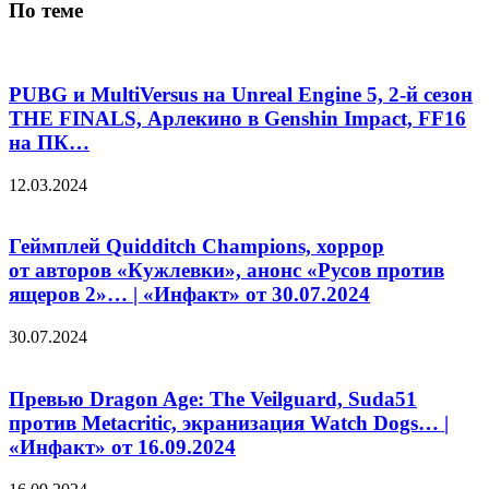
По теме
PUBG и MultiVersus на Unreal Engine 5, 2-й сезон
THE FINALS, Арлекино в Genshin Impact, FF16
на ПК…
12.03.2024
Геймплей Quidditch Champions, хоррор
от авторов «Кужлевки», анонс «Русов против
ящеров 2»… | «Инфакт» от 30.07.2024
30.07.2024
Превью Dragon Age: The Veilguard, Suda51
против Metacritic, экранизация Watch Dogs… |
«Инфакт» от 16.09.2024