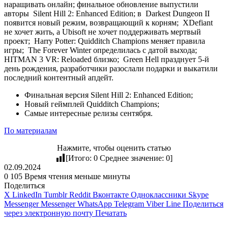
наращивать онлайн; финальное обновление выпустили
авторы
Silent Hill 2: Enhanced Edition
; в
Darkest Dungeon II
появится новый режим, возвращающий к корням;
XDefiant
не хочет жить, а Ubisoft не хочет поддерживать мертвый
проект;
Harry Potter: Quidditch Champions
меняет правила
игры;
The Forever Winter
определилась с датой выхода;
HITMAN 3 VR: Reloaded близко;
Green Hell
празднует 5-й
день рождения, разработчики разослали подарки и выкатили
последний контентный апдейт.
Финальная версия Silent Hill 2: Enhanced Edition;
Новый геймплей Quidditch Champions;
Самые интересные релизы сентября.
По материалам
Нажмите, чтобы оценить статью
[Итого:
0
Среднее значение:
0
]
02.09.2024
0
105
Время чтения меньше минуты
Поделиться
X
LinkedIn
Tumblr
Reddit
Вконтакте
Одноклассники
Skype
Messenger
Messenger
WhatsApp
Telegram
Viber
Line
Поделиться
через электронную почту
Печатать