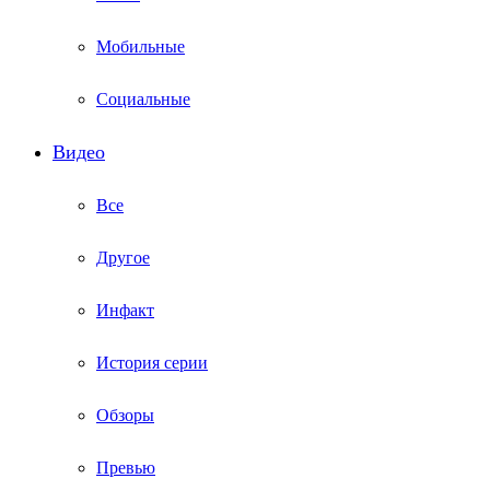
Мобильные
Социальные
Видео
Все
Другое
Инфакт
История серии
Обзоры
Превью