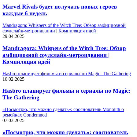
Marvel Rivals будет получать новых героев
каждые 6 недель
Mandragora: Whispers of the Witch Tree: Обзор амбициозной
соулслайк-метроидвании | Компиляция идей
29.04.2025
Mandragora: Whispers of the Witch Tree: Обзор
амбициозной соулслайк-метроидвании |
Компиляция идей
Hasbro планирует фильмы и сериалы по Magic: The Gathering
10.02.2025
Hasbro планирует фильмы и сериалы по Magic:
The Gathering
«Посмотрю, что можно сделать»: сооснователь Monolith о
ремейках Condemned
07.03.2025
«Посмотрю, что можно сделать»: сооснователь