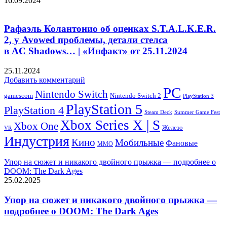
16.09.2024
Рафаэль Колантонио об оценках S.T.A.L.K.E.R.
2, у Avowed проблемы, детали стелса
в AC Shadows… | «Инфакт» от 25.11.2024
25.11.2024
Добавить комментарий
PC
Nintendo Switch
Nintendo Switch 2
gamescom
PlayStation 3
PlayStation 5
PlayStation 4
Steam Deck
Summer Game Fest
Xbox Series X | S
Xbox One
Железо
VR
Индустрия
Кино
Мобильные
Фановые
ММО
Упор на сюжет и никакого двойного прыжка — подробнее о
DOOM: The Dark Ages
25.02.2025
Упор на сюжет и никакого двойного прыжка —
подробнее о DOOM: The Dark Ages