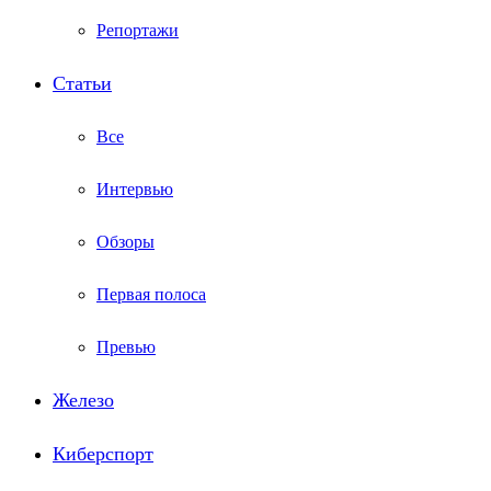
Репортажи
Статьи
Все
Интервью
Обзоры
Первая полоса
Превью
Железо
Киберспорт