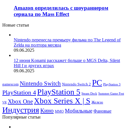
Amazon определилась с шоураннером
сериала по Mass Effect
Новые статьи
Nintendo перенесла премьеру фильма по The Legend of
Zelda на полтора месяца
09.06.2025
12 июня Konami расскажет больше о MGS Delta, Silent
Hill f и других играх
09.06.2025
PC
Nintendo Switch
Nintendo Switch 2
gamescom
PlayStation 3
PlayStation 5
PlayStation 4
Steam Deck
Summer Game Fest
Xbox Series X | S
Xbox One
Железо
VR
Индустрия
Кино
Мобильные
Фановые
ММО
Популярные статьи