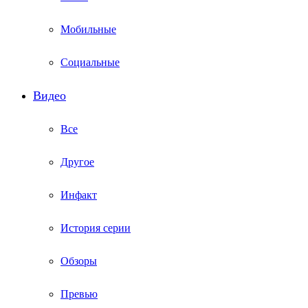
Мобильные
Социальные
Видео
Все
Другое
Инфакт
История серии
Обзоры
Превью