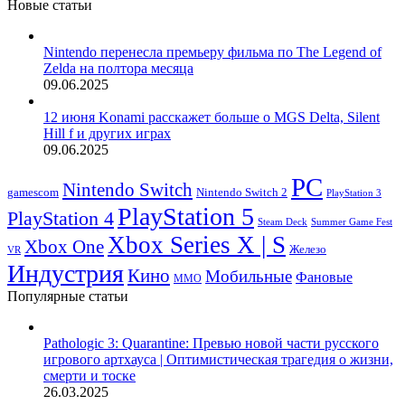
Новые статьи
Nintendo перенесла премьеру фильма по The Legend of
Zelda на полтора месяца
09.06.2025
12 июня Konami расскажет больше о MGS Delta, Silent
Hill f и других играх
09.06.2025
PC
Nintendo Switch
Nintendo Switch 2
gamescom
PlayStation 3
PlayStation 5
PlayStation 4
Steam Deck
Summer Game Fest
Xbox Series X | S
Xbox One
Железо
VR
Индустрия
Кино
Мобильные
Фановые
ММО
Популярные статьи
Pathologic 3: Quarantine: Превью новой части русского
игрового артхауса | Оптимистическая трагедия о жизни,
смерти и тоске
26.03.2025