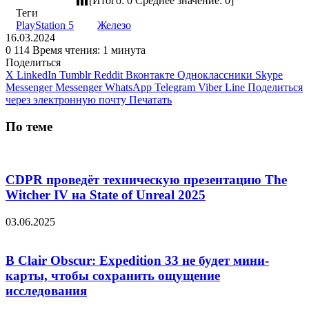
[Итого:
0
Среднее значение:
0
]
Теги
PlayStation 5
Железо
16.03.2024
0
114
Время чтения: 1 минута
Поделиться
X
LinkedIn
Tumblr
Reddit
Вконтакте
Одноклассники
Skype
Messenger
Messenger
WhatsApp
Telegram
Viber
Line
Поделиться
через электронную почту
Печатать
По теме
CDPR проведёт техническую презентацию The
Witcher IV на State of Unreal 2025
03.06.2025
В Clair Obscur: Expedition 33 не будет мини-
карты, чтобы сохранить ощущение
исследования