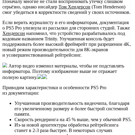
Поначалу многие не стали воспринимать утечку слишком
серьёзно, однако инсайдер
Том Хендерсон
(Tom Henderson)
смог убедиться в корректности сведений у своих источников.
Если верить журналисту и его информаторам, документация
о PS5 Pro улизнула из рассылки для сторонних студий. Также
Хендерсон
напомнил, что устройство разрабатывалось под
кодовым названием Trinity. Улучшенная консоль будет
поддерживать более высокий фреймрейт при разрешении 4K,
новый режим производительности для 8K-экранов
и усовершенствованный рейтрейсинг.
Автор видео изменил материалы, чтобы не подставлять
информатора. Поэтому изображение выше не отражает
полную картину.
Приводим характеристики и особенности PS5 Pro
из документации:
Улучшенная производительность видеочипа, благодаря
его увеличенному размеру и более быстрой системной
памяти.
Скорость рендеринга на 45 % выше, чем у обычной PS5.
Из-за новой архитектуры обработка рейтрейсинга
станет в 2-3 раза быстрее. В некоторых случаях