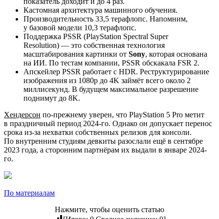
показатель доходит и до 4 раз.
Кастомная архитектура машинного обучения.
Производительность 33,5 терафлопс. Напомним,
у базовой модели 10,3 терафлопс.
Поддержка PSSR (PlayStation Spectral Super
Resolution) — это собственная технология
масштабирования картинки от
Sony
, которая основана
на ИИ. По тестам компании, PSSR обскакала FSR 2.
Апскейлер PSSR работает с HDR. Реструктурирование
изображения из 1080p до 4K займёт всего около 2
миллисекунд. В будущем максимальное разрешение
поднимут до 8K.
Хендерсон
по-прежнему уверен, что PlayStation 5 Pro метит
в праздничный период 2024-го. Однако он допускает перенос
срока из-за нехватки собственных релизов для консоли.
По внутренним студиям девкиты разослали ещё в сентябре
2023 года, а сторонним партнёрам их выдали в январе 2024-
го.
По материалам
Нажмите, чтобы оценить статью