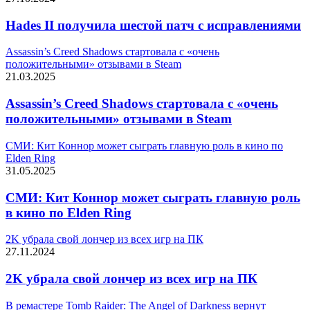
Hades II получила шестой патч с исправлениями
Assassin’s Creed Shadows стартовала с «очень
положительными» отзывами в Steam
21.03.2025
Assassin’s Creed Shadows стартовала с «очень
положительными» отзывами в Steam
СМИ: Кит Коннор может сыграть главную роль в кино по
Elden Ring
31.05.2025
СМИ: Кит Коннор может сыграть главную роль
в кино по Elden Ring
2K убрала свой лончер из всех игр на ПК
27.11.2024
2K убрала свой лончер из всех игр на ПК
В ремастере Tomb Raider: The Angel of Darkness вернут