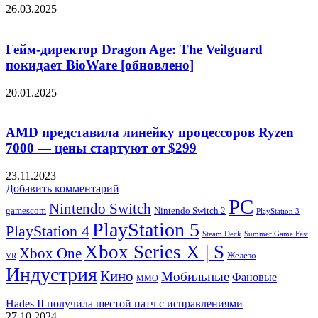
26.03.2025
Гейм-директор Dragon Age: The Veilguard
покидает BioWare [обновлено]
20.01.2025
AMD представила линейку процессоров Ryzen
7000 — цены стартуют от $299
23.11.2023
Добавить комментарий
PC
Nintendo Switch
Nintendo Switch 2
gamescom
PlayStation 3
PlayStation 5
PlayStation 4
Steam Deck
Summer Game Fest
Xbox Series X | S
Xbox One
Железо
VR
Индустрия
Кино
Мобильные
Фановые
ММО
Hades II получила шестой патч с исправлениями
27.10.2024