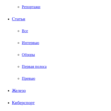
Репортажи
Статьи
Все
Интервью
Обзоры
Первая полоса
Превью
Железо
Киберспорт