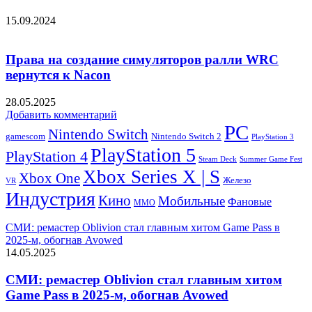
15.09.2024
Права на создание симуляторов ралли WRC
вернутся к Nacon
28.05.2025
Добавить комментарий
PC
Nintendo Switch
Nintendo Switch 2
gamescom
PlayStation 3
PlayStation 5
PlayStation 4
Steam Deck
Summer Game Fest
Xbox Series X | S
Xbox One
Железо
VR
Индустрия
Кино
Мобильные
Фановые
ММО
СМИ: ремастер Oblivion стал главным хитом Game Pass в
2025-м, обогнав Avowed
14.05.2025
СМИ: ремастер Oblivion стал главным хитом
Game Pass в 2025-м, обогнав Avowed