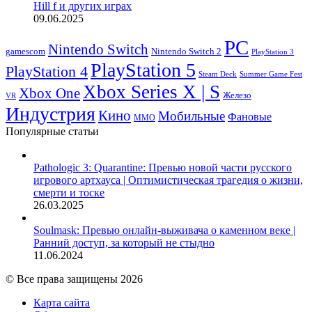
Hill f и других играх
09.06.2025
PC
Nintendo Switch
Nintendo Switch 2
gamescom
PlayStation 3
PlayStation 5
PlayStation 4
Steam Deck
Summer Game Fest
Xbox Series X | S
Xbox One
Железо
VR
Индустрия
Кино
Мобильные
Фановые
ММО
Популярные статьи
Pathologic 3: Quarantine: Превью новой части русского
игрового артхауса | Оптимистическая трагедия о жизни,
смерти и тоске
26.03.2025
Soulmask: Превью онлайн-выживача о каменном веке |
Ранний доступ, за который не стыдно
11.06.2024
© Все права защищены 2026
Карта сайта