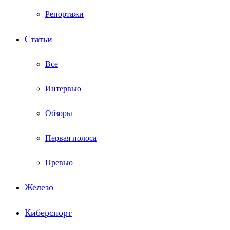
Репортажи
Статьи
Все
Интервью
Обзоры
Первая полоса
Превью
Железо
Киберспорт