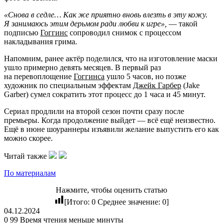
«Снова в седле… Как же приятно вновь влезть в эту кожу.
Я занимаюсь этим дерьмом ради любви к игре»,
— такой
подписью
Гоггинс
сопроводил снимок с процессом
накладывания грима.
Напомним, ранее актёр поделился, что на изготовление маски
ушло примерно девять месяцев. В первый раз
на перевоплощение
Гоггинса
ушло 5 часов, но позже
художник по специальным эффектам
Джейк Гарбер
(Jake
Garber) сумел сократить этот процесс до 1 часа и 45 минут.
Сериал продлили на второй сезон почти сразу после
премьеры. Когда продолжение выйдет — всё ещё неизвестно.
Ещё в июне шоураннеры изъявили желание выпустить его как
можно скорее.
Читай также
По материалам
Нажмите, чтобы оценить статью
[Итого:
0
Среднее значение:
0
]
04.12.2024
0
99
Время чтения меньше минуты