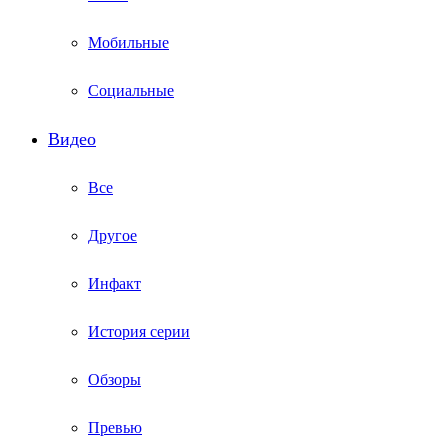
Мобильные
Социальные
Видео
Все
Другое
Инфакт
История серии
Обзоры
Превью