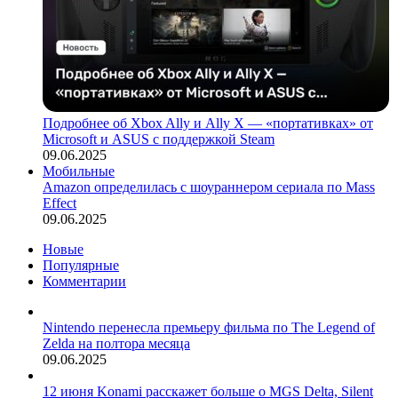
Подробнее об Xbox Ally и Ally X — «портативках» от
Microsoft и ASUS с поддержкой Steam
09.06.2025
Мобильные
Amazon определилась с шоураннером сериала по Mass
Effect
09.06.2025
Новые
Популярные
Комментарии
Nintendo перенесла премьеру фильма по The Legend of
Zelda на полтора месяца
09.06.2025
12 июня Konami расскажет больше о MGS Delta, Silent