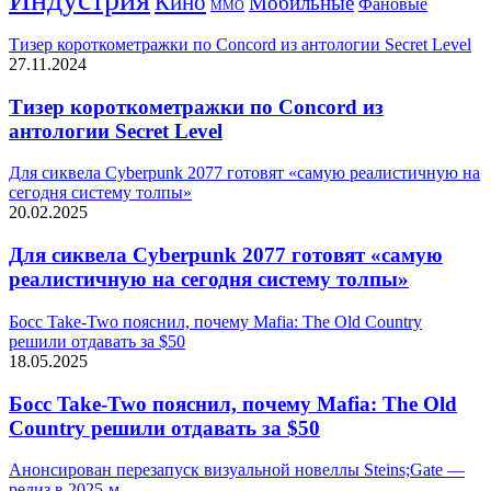
Кино
Мобильные
Фановые
ММО
Тизер короткометражки по Concord из антологии Secret Level
27.11.2024
Тизер короткометражки по Concord из
антологии Secret Level
Для сиквела Cyberpunk 2077 готовят «самую реалистичную на
сегодня систему толпы»
20.02.2025
Для сиквела Cyberpunk 2077 готовят «самую
реалистичную на сегодня систему толпы»
Босс Take-Two пояснил, почему Mafia: The Old Country
решили отдавать за $50
18.05.2025
Босс Take-Two пояснил, почему Mafia: The Old
Country решили отдавать за $50
Анонсирован перезапуск визуальной новеллы Steins;Gate —
релиз в 2025-м