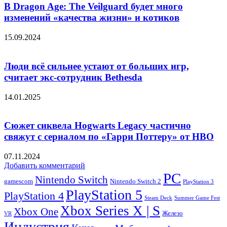
В Dragon Age: The Veilguard будет много
изменений «качества жизни» и котиков
15.09.2024
Люди всё сильнее устают от больших игр,
считает экс-сотрудник Bethesda
14.01.2025
Сюжет сиквела Hogwarts Legacy частично
свяжут с сериалом по «Гарри Поттеру» от HBO
07.11.2024
Добавить комментарий
PC
Nintendo Switch
Nintendo Switch 2
gamescom
PlayStation 3
PlayStation 5
PlayStation 4
Steam Deck
Summer Game Fest
Xbox Series X | S
Xbox One
Железо
VR
Индустрия