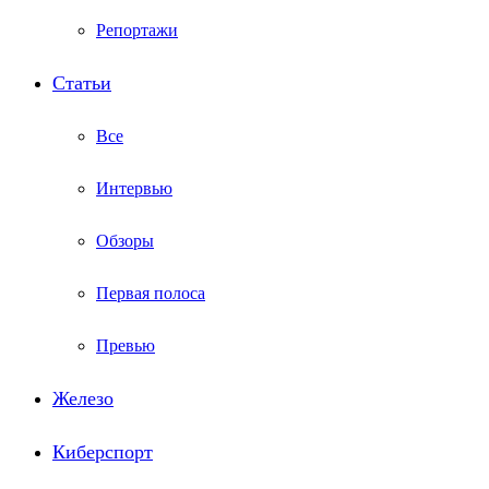
Репортажи
Статьи
Все
Интервью
Обзоры
Первая полоса
Превью
Железо
Киберспорт