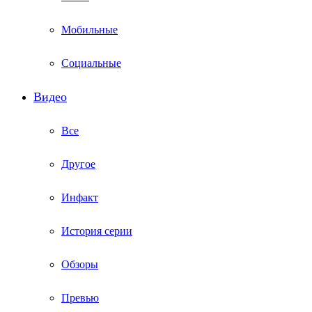
Мобильные
Социальные
Видео
Все
Другое
Инфакт
История серии
Обзоры
Превью