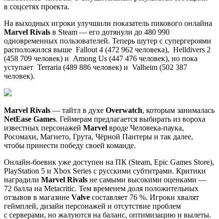
в соцсетях проекта.
На выходных игроки улучшили показатель пикового онлайна
Marvel Rivals
в Steam — его дотянули до 480 990
одновременных пользователей. Теперь шутер с супергероями
расположился выше
Fallout 4
(472 962 человека),
Helldivers 2
(458 709 человек) и
Among Us
(447 476 человек), но пока
уступает
Terraria
(489 886 человек) и
Valheim
(502 387
человек).
Marvel Rivals
— тайтл в духе
Overwatch
, которым занималась
NetEase Games
. Геймерам предлагается выбирать из вороха
известных персонажей
Marvel
вроде Человека-паука,
Росомахи, Магнето, Грута, Чёрной Пантеры и так далее,
чтобы принести победу своей команде.
Онлайн-боевик уже доступен на ПК (Steam, Epic Games Store),
PlayStation 5 и Xbox Series с русскими субтитрами. Критики
наградили
Marvel Rivals
не самыми высокими оценками —
72 балла на Metacritic. Тем временем доля положительных
отзывов в магазине
Valve
составляет 76 %. Игроки хвалят
геймплей, дизайн персонажей и отсутствие проблем
с серверами, но жалуются на баланс, оптимизацию и вылеты.