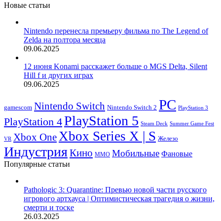
Новые статьи
Nintendo перенесла премьеру фильма по The Legend of
Zelda на полтора месяца
09.06.2025
12 июня Konami расскажет больше о MGS Delta, Silent
Hill f и других играх
09.06.2025
PC
Nintendo Switch
Nintendo Switch 2
gamescom
PlayStation 3
PlayStation 5
PlayStation 4
Steam Deck
Summer Game Fest
Xbox Series X | S
Xbox One
Железо
VR
Индустрия
Кино
Мобильные
Фановые
ММО
Популярные статьи
Pathologic 3: Quarantine: Превью новой части русского
игрового артхауса | Оптимистическая трагедия о жизни,
смерти и тоске
26.03.2025