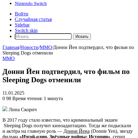
Nintendo Switch
Войти
Случайная статья
Sidebar
Switch skin
Искать
Главная
/
Новости
/
ММО
/
Донни Йен подтвердил, что фильм по
Sleeping Dogs отменили
ММО
Донни Йен подтвердил, что фильм по
Sleeping Dogs отменили
11.01.2025
0
98
Время чтения: 1 минута
Лина Скорич
В 2017 году стало известно, что криминальный экшен
Sleeping Dogs
получит киноадаптацию. Тогда же подыскали
и актёра на главную роль —
Донни Йена
(Donnie Yen), звезду
фильма
«Изгой-один. Звёздные войны: Истории»
, серии