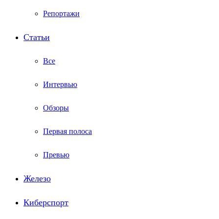
Репортажи
Статьи
Все
Интервью
Обзоры
Первая полоса
Превью
Железо
Киберспорт