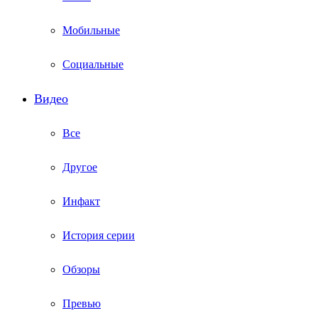
Мобильные
Социальные
Видео
Все
Другое
Инфакт
История серии
Обзоры
Превью