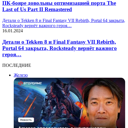
ПК-бояре довольны оптимизацией порта The
Last of Us Part II Remastered
Детали о Tekken 8 и Final Fantasy VII Rebirth, Portal 64 закрыта,
Rocksteady вернёт важного героя…
16.01.2024
Детали о Tekken 8 и Final Fantasy VII Rebirth,
Portal 64 закрыта, Rocksteady вернёт важного
героя…
ПОСЛЕДНИЕ
Железо