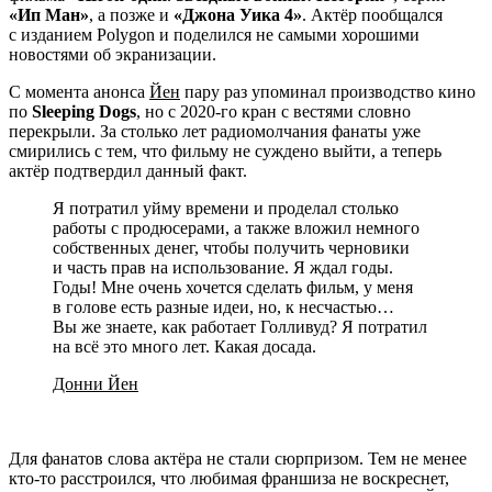
«Ип Ман»
, а позже и
«Джона Уика 4»
. Актёр пообщался
с изданием Polygon и поделился не самыми хорошими
новостями об экранизации.
С момента анонса
Йен
пару раз упоминал производство кино
по
Sleeping Dogs
, но с 2020-го кран с вестями словно
перекрыли. За столько лет радиомолчания фанаты уже
смирились с тем, что фильму не суждено выйти, а теперь
актёр подтвердил данный факт.
Я потратил уйму времени и проделал столько
работы с продюсерами, а также вложил немного
собственных денег, чтобы получить черновики
и часть прав на использование. Я ждал годы.
Годы! Мне очень хочется сделать фильм, у меня
в голове есть разные идеи, но, к несчастью…
Вы же знаете, как работает Голливуд? Я потратил
на всё это много лет. Какая досада.
Донни Йен
Для фанатов слова актёра не стали сюрпризом. Тем не менее
кто-то расстроился, что любимая франшиза не воскреснет,