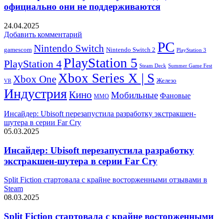
официально они не поддерживаются
24.04.2025
Добавить комментарий
PC
Nintendo Switch
Nintendo Switch 2
gamescom
PlayStation 3
PlayStation 5
PlayStation 4
Steam Deck
Summer Game Fest
Xbox Series X | S
Xbox One
Железо
VR
Индустрия
Кино
Мобильные
Фановые
ММО
Инсайдер: Ubisoft перезапустила разработку экстракшен-
шутера в серии Far Cry
05.03.2025
Инсайдер: Ubisoft перезапустила разработку
экстракшен-шутера в серии Far Cry
Split Fiction стартовала с крайне восторженными отзывами в
Steam
08.03.2025
Split Fiction стартовала с крайне восторженными