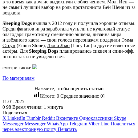
в то время как другие выдохнули с облегчением. Мол,
Йен
—
не самый лучший выбор на роль протагониста Вей Шеня из-за
возраста.
Sleeping Dogs
вышла в 2012 году и получила хорошие отзывы.
Среди фанатов игра заработала чуть ли не культовый статус
благодаря грамотному смешению экшена, дизайна мира
и звёздного каста — свои голоса персонажам подарили
Эмма
Стоун
(Emma Stone),
Люси Лью
(Lucy Liu) и другие известные
актёры. Для
Sleeping Dogs
планировались сиквел и спин-офф,
но они так и не увидели свет.
смотри также
По материалам
Нажмите, чтобы оценить статью
[Итого:
0
Среднее значение:
0
]
11.01.2025
0
98
Время чтения: 1 минута
Поделиться
X
LinkedIn
Tumblr
Reddit
Вконтакте
Одноклассники
Skype
Messenger
Messenger
WhatsApp
Telegram
Viber
Line
Поделиться
через электронную почту
Печатать