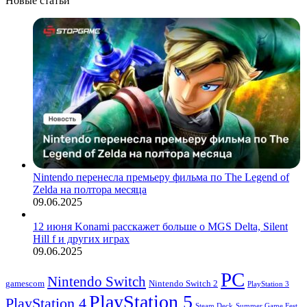
Новые статьи
Nintendo перенесла премьеру фильма по The Legend of
Zelda на полтора месяца
09.06.2025
12 июня Konami расскажет больше о MGS Delta, Silent
Hill f и других играх
09.06.2025
PC
Nintendo Switch
Nintendo Switch 2
gamescom
PlayStation 3
PlayStation 5
PlayStation 4
Steam Deck
Summer Game Fest