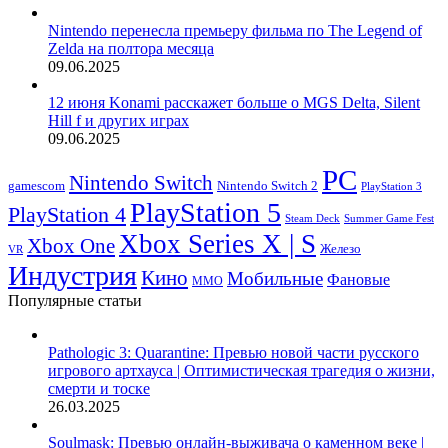
Nintendo перенесла премьеру фильма по The Legend of
Zelda на полтора месяца
09.06.2025
12 июня Konami расскажет больше о MGS Delta, Silent
Hill f и других играх
09.06.2025
PC
Nintendo Switch
Nintendo Switch 2
gamescom
PlayStation 3
PlayStation 5
PlayStation 4
Steam Deck
Summer Game Fest
Xbox Series X | S
Xbox One
Железо
VR
Индустрия
Кино
Мобильные
Фановые
ММО
Популярные статьи
Pathologic 3: Quarantine: Превью новой части русского
игрового артхауса | Оптимистическая трагедия о жизни,
смерти и тоске
26.03.2025
Soulmask: Превью онлайн-выживача о каменном веке |