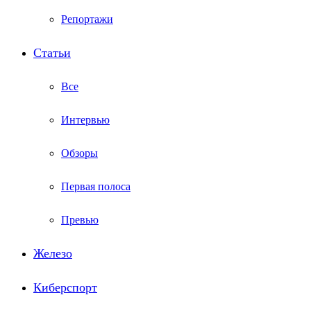
Репортажи
Статьи
Все
Интервью
Обзоры
Первая полоса
Превью
Железо
Киберспорт