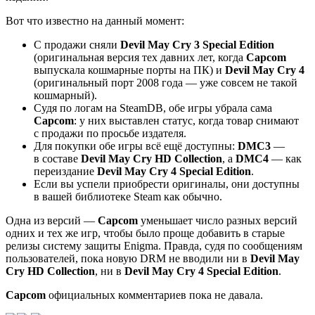
Вот что известно на данный момент:
С продажи сняли
Devil May Cry 3 Special Edition
(оригинальная версия тех давних лет, когда
Capcom
выпускала кошмарные порты на ПК) и
Devil May Cry 4
(оригинальный порт 2008 года — уже совсем не такой
кошмарный).
Судя по логам на SteamDB, обе игры убрала сама
Capcom
: у них выставлен статус, когда товар снимают
с продажи по просьбе издателя.
Для покупки обе игры всё ещё доступны:
DMC3
—
в составе
Devil May Cry HD Collection
, а
DMC4
— как
переиздание
Devil May Cry 4 Special Edition
.
Если вы успели приобрести оригиналы, они доступны
в вашей библиотеке Steam как обычно.
Одна из версий —
Capcom
уменьшает число разных версий
одних и тех же игр, чтобы было проще добавить в старые
релизы систему защиты Enigma. Правда, судя по сообщениям
пользователей, пока новую DRM не вводили ни в
Devil May
Cry HD Collection
, ни в
Devil May Cry 4 Special Edition
.
Capcom
официальных комментариев пока не давала.