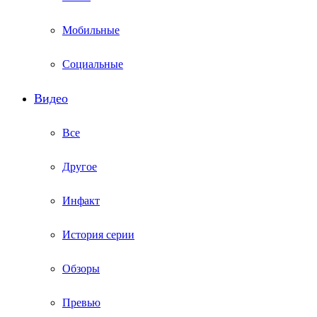
Мобильные
Социальные
Видео
Все
Другое
Инфакт
История серии
Обзоры
Превью