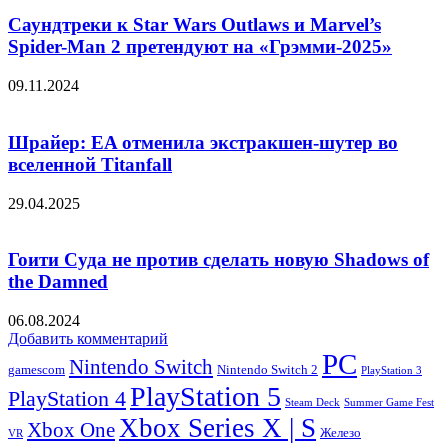
Саундтреки к Star Wars Outlaws и Marvel’s
Spider-Man 2 претендуют на «Грэмми-2025»
09.11.2024
Шрайер: EA отменила экстракшен-шутер во
вселенной Titanfall
29.04.2025
Гоити Суда не против сделать новую Shadows of
the Damned
06.08.2024
Добавить комментарий
PC
Nintendo Switch
Nintendo Switch 2
gamescom
PlayStation 3
PlayStation 5
PlayStation 4
Steam Deck
Summer Game Fest
Xbox Series X | S
Xbox One
Железо
VR