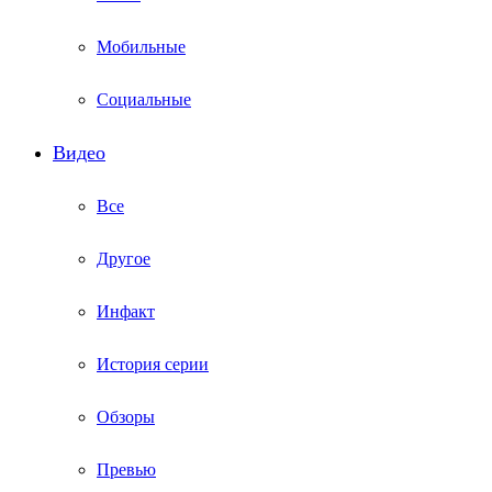
Мобильные
Социальные
Видео
Все
Другое
Инфакт
История серии
Обзоры
Превью