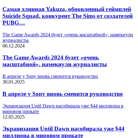
Самая длинная Yakuza, обновленный геймплей
Suicide Squad, конкурент The Sims от создателей
PUBG…
The Game Awards 2024 будет «очень масштабной», намекнули
журналисты
06.12.2024
The Game Awards 2024 будет «очень
масштабной», намекнули журналисты
В апреле у Sony вновь сменится руководство
30.01.2025
В апреле у Sony вновь сменится руководство
Экранизация Until Dawn насобирала уже $44 миллиона в
мировом прокате
12.05.2025
Экранизация Until Dawn насобирала уже $44
миллиона в мировом прокате