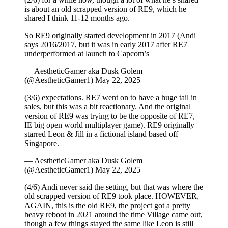
is about an old scrapped version of RE9, which he
shared I think 11-12 months ago.
So RE9 originally started development in 2017 (Andi
says 2016/2017, but it was in early 2017 after RE7
underperformed at launch to Capcom’s
— AestheticGamer aka Dusk Golem
(@AestheticGamer1) May 22, 2025
(3/6) expectations. RE7 went on to have a huge tail in
sales, but this was a bit reactionary. And the original
version of RE9 was trying to be the opposite of RE7,
IE big open world multiplayer game). RE9 originally
starred Leon & Jill in a fictional island based off
Singapore.
— AestheticGamer aka Dusk Golem
(@AestheticGamer1) May 22, 2025
(4/6) Andi never said the setting, but that was where the
old scrapped version of RE9 took place. HOWEVER,
AGAIN, this is the old RE9, the project got a pretty
heavy reboot in 2021 around the time Village came out,
though a few things stayed the same like Leon is still