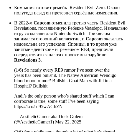
Компания готовит ремейк
Resident Evil Zero
. Около
полугода назад он претерпел серьёзные изменения.
В 2022-м
Capcom
отменила третью часть
Resident Evil
Revelations
, посвящённую Ребекке Чемберс. Изначально
игру создавали для Nintendo Switch. Триквелом
занимался сторонний коллектив, и
Capcom
оказалась
недовольна его успехами. Японцы, в то время уже
занятые «девяткой» и
ремейком RE4
, предпочли
сосредоточиться на этих проектах и зарубили
Revelations 3
.
(1/6) So nearly every RE9 rumor I’ve seen over the
years has been bullshit. The Native American Wendigo
blood moon rumor? Bullshit. Goat Man with Jill in a
Hospital? Bullshit.
Andi’s the only person who’s shared stuff which I can
corrborate is true, some stuff I’ve been saying
https://t.co/sd95wAGhZN
— AestheticGamer aka Dusk Golem
(@AestheticGamer1) May 22, 2025
(2/6) for a while now, though a lot of what he’s shared