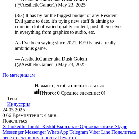
(@AestheticGamer1) May 23, 2025
(3/3) It has by far the biggest budget of any Resident
Evil game to date, it’s trying new stuff & aiming to
cram in a lot of varied quality content, push themselves
in everything from graphics to audio, etc.
As I’ve been saying since 2021, RE9 is just a really
ambitious game.
— AestheticGamer aka Dusk Golem
(@AestheticGamer1) May 23, 2025
По материалам
Нажмите, чтобы оценить статью
[Итого:
0
Среднее значение:
0
]
Теги
Индустрия
24.05.2025
0
66
Время чтения: 4 мин.
Поделиться
X
LinkedIn
Tumblr
Reddit
Вконтакте
Одноклассники
Skype
Messenger
Messenger
WhatsApp
Telegram
Viber
Line
Поделиться
через электронную почту
Печатать