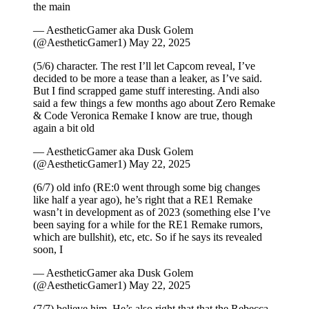
the main
— AestheticGamer aka Dusk Golem
(@AestheticGamer1) May 22, 2025
(5/6) character. The rest I’ll let Capcom reveal, I’ve
decided to be more a tease than a leaker, as I’ve said.
But I find scrapped game stuff interesting. Andi also
said a few things a few months ago about Zero Remake
& Code Veronica Remake I know are true, though
again a bit old
— AestheticGamer aka Dusk Golem
(@AestheticGamer1) May 22, 2025
(6/7) old info (RE:0 went through some big changes
like half a year ago), he’s right that a RE1 Remake
wasn’t in development as of 2023 (something else I’ve
been saying for a while for the RE1 Remake rumors,
which are bullshit), etc, etc. So if he says its revealed
soon, I
— AestheticGamer aka Dusk Golem
(@AestheticGamer1) May 22, 2025
(7/7) believe him. He’s also right that that the Rebecca