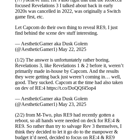
focused Revelations 3 I talked about back in early
2020s was cancelled in 2022, was originally a Switch
game first, etc.
Let Capcom do their own thing to reveal RE9, I just
find behind the scene dev stuff interesting.
— AestheticGamer aka Dusk Golem
(@AestheticGamer1) May 22, 2025
(1/2) The answer is unfortuntately rather boring.
Revelations 3, like Revelations 1 & 2 before it, weren’t
primarily made in-house by Capcom. And the results
they were getting back just weren’t coming in… well,
good. They sucked. Capcom at the time had also taken
on dev of RE:4 https://t.co/DoQQf45op4
— AestheticGamer aka Dusk Golem
(@AestheticGamer1) May 23, 2025
(2/2) from M-Two, plus RE9 had recently gotten a
reboot, so all hands were needed on deck for RE:4 &
RE9. So rather than try to salvage Rev 3 themselves, I
think they decided to let it go do to the manpower &
budget it’d need, decided to focus on RE:4 & RE9