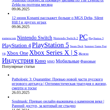
Nintendo перенесла премьеру фильма по The Legend of
Zelda на полтора месяца
09.06.2025
12 июня Konami расскажет больше о MGS Delta, Silent
Hill f и других играх
09.06.2025
PC
Nintendo Switch
Nintendo Switch 2
gamescom
PlayStation 3
PlayStation 5
PlayStation 4
Steam Deck
Summer Game Fest
Xbox Series X | S
Xbox One
Железо
VR
Индустрия
Кино
Мобильные
Фановые
ММО
Популярные статьи
Pathologic 3: Quarantine: Превью новой части русского
игрового артхауса | Оптимистическая трагедия о жизни,
смерти и тоске
26.03.2025
Soulmask: Превью онлайн-выживача о каменном веке |
Ранний доступ, за который не стыдно