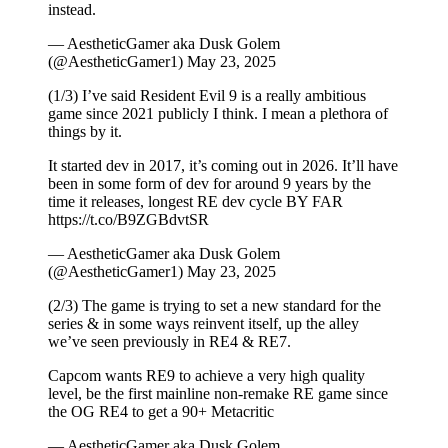
instead.
— AestheticGamer aka Dusk Golem
(@AestheticGamer1) May 23, 2025
(1/3) I’ve said Resident Evil 9 is a really ambitious
game since 2021 publicly I think. I mean a plethora of
things by it.
It started dev in 2017, it’s coming out in 2026. It’ll have
been in some form of dev for around 9 years by the
time it releases, longest RE dev cycle BY FAR
https://t.co/B9ZGBdvtSR
— AestheticGamer aka Dusk Golem
(@AestheticGamer1) May 23, 2025
(2/3) The game is trying to set a new standard for the
series & in some ways reinvent itself, up the alley
we’ve seen previously in RE4 & RE7.
Capcom wants RE9 to achieve a very high quality
level, be the first mainline non-remake RE game since
the OG RE4 to get a 90+ Metacritic
— AestheticGamer aka Dusk Golem