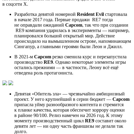
в соцсети X.
Разработка девятой номерной
Resident Evil
стартовала
в начале 2017 года. Первые продажи
RE7
тогда
не оправдали ожиданий
Capcom
, так что при создании
RE9
компания ударилась в эксперименты — например,
планировался большой открытый мир. Действие
происходило на вымышленном острове, напоминающем
Сингапур, а главными героями были Леон и Джилл.
В 2021-м
Capcom
резко сменила курс и перезапустила
производство
RE9
. Однако некоторые элементы игры
остались прежними — в частности, Леону всё ещё
отведена роль протагониста.
Девятая «Обитель зла» — чрезвычайно амбициозный
проект. У него крупнейший в серии бюджет —
Capcom
припасла уйму разнообразного контента и стремится
к планке качества, которая обеспечит хоррору оценки
в районе 90/100. Релиз намечен на 2026 год. К этому
моменту производственный цикл
RE9
составит около
девяти лет — ни одну часть франшизы не делали так
долго.