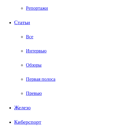
Репортажи
Статьи
Все
Интервью
Обзоры
Первая полоса
Превью
Железо
Киберспорт