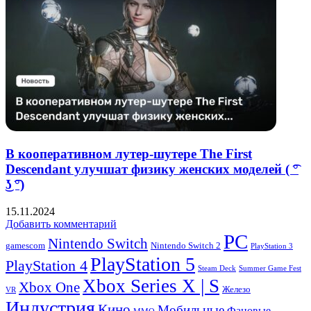
В кооперативном лутер-шутере The First
Descendant улучшат физику женских моделей ( ͡°
͜ʖ ͡°)
15.11.2024
Добавить комментарий
PC
Nintendo Switch
Nintendo Switch 2
gamescom
PlayStation 3
PlayStation 5
PlayStation 4
Steam Deck
Summer Game Fest
Xbox Series X | S
Xbox One
Железо
VR
Индустрия
Кино
Мобильные
Фановые