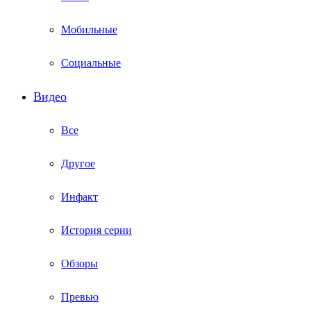
Мобильные
Социальные
Видео
Все
Другое
Инфакт
История серии
Обзоры
Превью