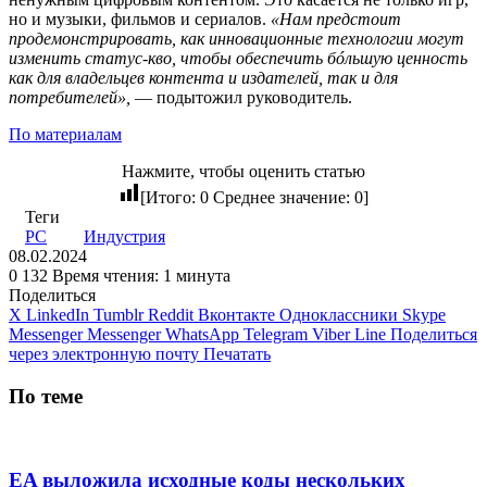
но и музыки, фильмов и сериалов.
«Нам предстоит
продемонстрировать, как инновационные технологии могут
изменить статус-кво, чтобы обеспечить бóльшую ценность
как для владельцев контента и издателей, так и для
потребителей»,
— подытожил руководитель.
По материалам
Нажмите, чтобы оценить статью
[Итого:
0
Среднее значение:
0
]
Теги
PC
Индустрия
08.02.2024
0
132
Время чтения: 1 минута
Поделиться
X
LinkedIn
Tumblr
Reddit
Вконтакте
Одноклассники
Skype
Messenger
Messenger
WhatsApp
Telegram
Viber
Line
Поделиться
через электронную почту
Печатать
По теме
EA выложила исходные коды нескольких