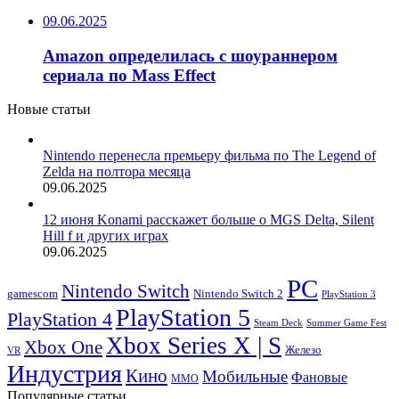
09.06.2025
Amazon определилась с шоураннером
сериала по Mass Effect
Новые статьи
Nintendo перенесла премьеру фильма по The Legend of
Zelda на полтора месяца
09.06.2025
12 июня Konami расскажет больше о MGS Delta, Silent
Hill f и других играх
09.06.2025
PC
Nintendo Switch
Nintendo Switch 2
gamescom
PlayStation 3
PlayStation 5
PlayStation 4
Steam Deck
Summer Game Fest
Xbox Series X | S
Xbox One
Железо
VR
Индустрия
Кино
Мобильные
Фановые
ММО
Популярные статьи