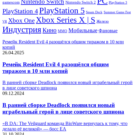
PC
Nintendo Switch
Nintendo Switch 2
gamescom
PlayStation 3
PlayStation 5
PlayStation 4
Steam Deck
Summer Game Fest
Xbox Series X | S
Xbox One
Железо
VR
Индустрия
Кино
Мобильные
Фановые
ММО
Ремейк Resident Evil 4 разошёлся общим тиражом в 10 млн
копий
26.04.2025
Ремейк Resident Evil 4 разошёлся общим
тиражом в 10 млн копий
В ранней сборке Deadlock появился новый играбельный герой
в лице советского шпиона
09.12.2024
В ранней сборке Deadlock появился новый
играбельный герой в лице советского шпиона
«В DA: The Veilguard команда BioWare вернулась к тому, что
делало её великой» — босс EA
31.10.2024