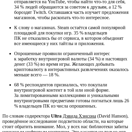
отправляется на YouTube, чтобы найти что-то для себя,
34 % людей обращаются за советом к друзьям, а 12 %
бороздят Twitch. Оставшаяся часть изучает предложения
магазинов, чтобы раскопать что-то интересное.
К слову о магазинах. Steam остаётся самой популярной
площадкой для покупки игр. 35 % владельцев
ПК не отказались бы от сервиса, в котором объединят
все имеющиеся у них тайтлы и приложения.
Опрошенные проявили ограниченный интерес
к заработку внутриигровой валюты (34 %) и настоящих
денег (33 %) во время игры. Желающих добывать
криптовалюту в интерактивных развлечениях оказалось
меньше всего — 18 %.
68 % респондентов признались, что покупали
внутриигровой контент в той или иной форме.
За лимитированными коллекциями и уникальными
внутриигровыми предметами готовы погнаться лишь 26
% владельцев ПК из числа опрошенных.
По словам содиректора
Ultra
Дэвида Хэнсона
(David Hanson),
проведённое исследование подсветило области, на которые
стоит обратить внимание. Мол, у всех нас библиотеки забиты
ненужным цифровым контентом. Это касается не только игр,