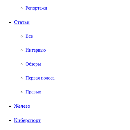
Репортажи
Статьи
Все
Интервью
Обзоры
Первая полоса
Превью
Железо
Киберспорт