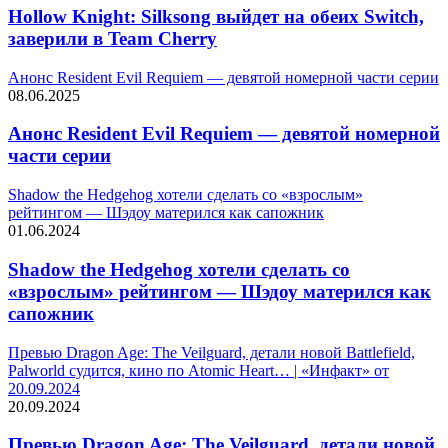
Hollow Knight: Silksong выйдет на обеих Switch,
заверили в Team Cherry
Анонс Resident Evil Requiem — девятой номерной части серии
08.06.2025
Анонс Resident Evil Requiem — девятой номерной
части серии
Shadow the Hedgehog хотели сделать со «взрослым»
рейтингом — Шэдоу матерился как сапожник
01.06.2024
Shadow the Hedgehog хотели сделать со
«взрослым» рейтингом — Шэдоу матерился как
сапожник
Превью Dragon Age: The Veilguard, детали новой Battlefield,
Palworld судится, кино по Atomic Heart… | «Инфакт» от
20.09.2024
20.09.2024
Превью Dragon Age: The Veilguard, детали новой