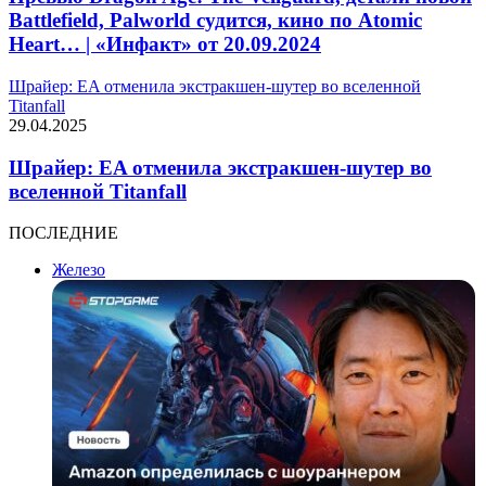
Battlefield, Palworld судится, кино по Atomic
Heart… | «Инфакт» от 20.09.2024
Шрайер: EA отменила экстракшен-шутер во вселенной
Titanfall
29.04.2025
Шрайер: EA отменила экстракшен-шутер во
вселенной Titanfall
ПОСЛЕДНИЕ
Железо