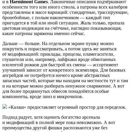
и в
Haemimont Games
. Лаконичные описания подчёркивают
особенности того или иного ствола, а патроны всех калибров
представлены в массе вариаций: стандартные, трассирующие,
бронебойные, с полым наконечником — каждый тип
пригодится в той или иной ситуации. Жаль только, пропала
цветовая индикация на счётчике, наглядно показывающая,
какие патроны заряжены именно сейчас.
Дальше — больше. На отдельном экране пушку можно
покрутить и порассматривать, а потом здесь же заняться
её модификацией: приклады, прицелы, пламегасители,
глушители или, например, лайфхаки вроде обмотанных
изолентой рожков для быстрой их смены — ассортимент
улучшений зависит от конкретного экземпляра. Для базовых
апгрейдов не потребуется ничего кроме абстрактных
запасных частей, которые мы находим на местности тут и там
и на которые можно разбирать ненужное снаряжение. А вот
для более продвинутых обвесов понадобятся особые
компоненты, вроде линз и микрочипов.
«Калаш» предоставляет огромный простор для переделок.
Подход радует, хотя оценить богатство арсенала
и модификаций в полной мере пока невозможно. А вот
преимущества другой фишки распознаются уже без