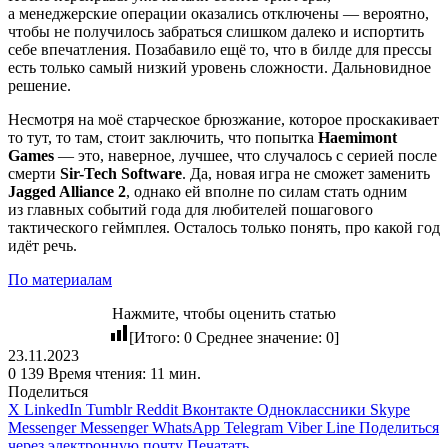
а менеджерские операции оказались отключены — вероятно,
чтобы не получилось забраться слишком далеко и испортить
себе впечатления. Позабавило ещё то, что в билде для прессы
есть только самый низкий уровень сложности. Дальновидное
решение.
Несмотря на моё старческое брюзжание, которое проскакивает
то тут, то там, стоит заключить, что попытка
Haemimont
Games
— это, наверное, лучшее, что случалось с серией после
смерти
Sir-Tech Software
. Да, новая игра не сможет заменить
Jagged Alliance 2
, однако ей вполне по силам стать одним
из главных событий года для любителей пошагового
тактического геймплея. Осталось только понять, про какой год
идёт речь.
По материалам
Нажмите, чтобы оценить статью
[Итого:
0
Среднее значение:
0
]
23.11.2023
0
139
Время чтения: 11 мин.
Поделиться
X
LinkedIn
Tumblr
Reddit
Вконтакте
Одноклассники
Skype
Messenger
Messenger
WhatsApp
Telegram
Viber
Line
Поделиться
через электронную почту
Печатать