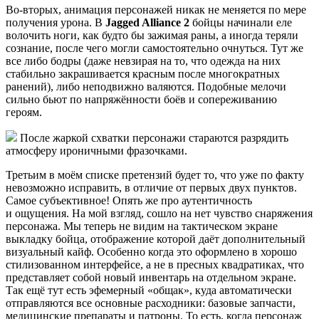
Во-вторых, анимация персонажей никак не меняется по мере
получения урона. В
Jagged Alliance 2
бойцы начинали еле
волочить ноги, как будто бы зажимая раны, а иногда теряли
сознание, после чего могли самостоятельно очнуться. Тут же
все либо бодры (даже невзирая на то, что одежда на них
стабильно закрашивается красным после многократных
ранений), либо неподвижно валяются. Подобные мелочи
сильно бьют по напряжённости боёв и сопереживанию
героям.
После жаркой схватки персонажи стараются разрядить
атмосферу ироничными фразочками.
Третьим в моём списке претензий будет то, что уже по факту
невозможно исправить, в отличие от первых двух пунктов.
Самое субъективное! Опять же про аутентичность
и ощущения. На мой взгляд, сошло на нет чувство снаряжения
персонажа. Мы теперь не видим на тактическом экране
выкладку бойца, отображение которой даёт дополнительный
визуальный кайф. Особенно когда это оформлено в хорошо
стилизованном интерфейсе, а не в пресных квадратиках, что
представляет собой новый инвентарь на отдельном экране.
Так ещё тут есть эфемерный «общак», куда автоматически
отправляются все основные расходники: базовые запчасти,
медицинские препараты и патроны. То есть, когда персонаж