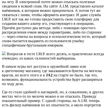
на лету. В электронной почте можно отыскать полезные
сведения и всякий спам. На сайте A.I.M. представлен каталог
наёмников, к которым можно прицениться. А потом тут же
связаться с ними, чтобы оформить контракт. И даже служба
I.M.P. всё так же готова предоставить свою платформу для
создания вашего альтер эго, участвующего в операциях.
Причём доступно два метода: либо с помощью простого
распределения очков между параметрами, либо по старинке
— через ответы на вопросы в психологическом тесте, который
снова пытается выдавить из пользователя улыбку
специфичным брутальным юморком.
Вопросов в тесте I.M.P. всего десять, и практически всегда
очевидно, из каких склонностей выбираешь.
В начале игры нет доступа к оружейной лавке или
к цветочному магазину, где заказываются букеты на могилы
врагов, но всего этого и в
JA2
на старте не было, так что,
возможно, функциональность устройства будет расширяться
по ходу дела.
Где-то стало удобней и наглядней, но, к сожалению, в других
местах чего-то по мелочи можно и не отыскать. Приведу
показательный пример. С одной стороны, на A.I.M. теперь
есть фильтр наёмников по их опытности, а около портретов