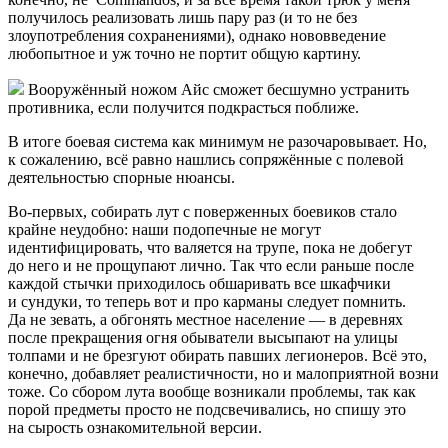
получилось реализовать лишь пару раз (и то не без
злоупотребления сохранениями), однако нововведение
любопытное и уж точно не портит общую картину.
Вооружённый ножом Айс сможет бесшумно устранить
противника, если получится подкрасться поближе.
В итоге боевая система как минимум не разочаровывает. Но,
к сожалению, всё равно нашлись сопряжённые с полевой
деятельностью спорные нюансы.
Во-первых, собирать лут с поверженных боевиков стало
крайне неудобно: наши подопечные не могут
идентифицировать, что валяется на трупе, пока не добегут
до него и не прощупают лично. Так что если раньше после
каждой стычки приходилось обшаривать все шкафчики
и сундуки, то теперь вот и про карманы следует помнить.
Да не зевать, а обгонять местное население — в деревнях
после прекращения огня обыватели высыпают на улицы
толпами и не брезгуют обирать павших легионеров. Всё это,
конечно, добавляет реалистичности, но и малоприятной возни
тоже. Со сбором лута вообще возникали проблемы, так как
порой предметы просто не подсвечивались, но спишу это
на сырость ознакомительной версии.