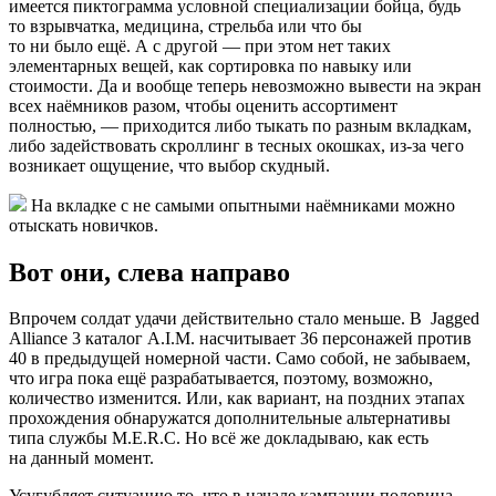
имеется пиктограмма условной специализации бойца, будь
то взрывчатка, медицина, стрельба или что бы
то ни было ещё. А с другой — при этом нет таких
элементарных вещей, как сортировка по навыку или
стоимости. Да и вообще теперь невозможно вывести на экран
всех наёмников разом, чтобы оценить ассортимент
полностью, — приходится либо тыкать по разным вкладкам,
либо задействовать скроллинг в тесных окошках, из-за чего
возникает ощущение, что выбор скудный.
На вкладке с не самыми опытными наёмниками можно
отыскать новичков.
Вот они, слева направо
Впрочем солдат удачи действительно стало меньше. В
Jagged
Alliance 3
каталог A.I.M. насчитывает 36 персонажей против
40 в предыдущей номерной части. Само собой, не забываем,
что игра пока ещё разрабатывается, поэтому, возможно,
количество изменится. Или, как вариант, на поздних этапах
прохождения обнаружатся дополнительные альтернативы
типа службы M.E.R.C. Но всё же докладываю, как есть
на данный момент.
Усугубляет ситуацию то, что в начале кампании половина