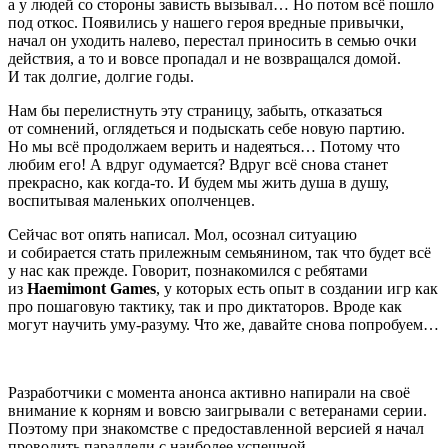
а у людей со стороны зависть вызывал… Но потом всё пошло
под откос. Появились у нашего героя вредные привычки,
начал он уходить налево, перестал приносить в семью очки
действия, а то и вовсе пропадал и не возвращался домой.
И так долгие, долгие годы.
Нам бы перелистнуть эту страницу, забыть, отказаться
от сомнений, оглядеться и подыскать себе новую партию.
Но мы всё продолжаем верить и надеяться… Потому что
любим его! А вдруг одумается? Вдруг всё снова станет
прекрасно, как когда-то. И будем мы жить душа в душу,
воспитывая маленьких ополченцев.
Сейчас вот опять написал. Мол, осознал ситуацию
и собирается стать прилежным семьянином, так что будет всё
у нас как прежде. Говорит, познакомился с ребятами
из
Haemimont Games
, у которых есть опыт в создании игр как
про пошаговую тактику, так и про диктаторов. Вроде как
могут научить уму-разуму. Что же, давайте снова попробуем…
Разработчики с момента анонса активно напирали на своё
внимание к корням и вовсю заигрывали с ветеранами серии.
Поэтому при знакомстве с предоставленной версией я начал
проводить параллели с наиболее успешной,