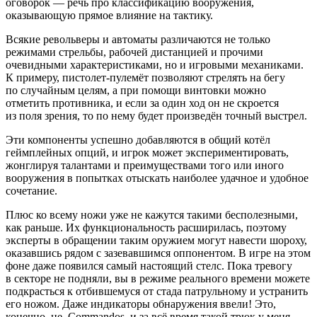
оговорок — речь про классификацию вооружения,
оказывающую прямое влияние на тактику.
Всякие револьверы и автоматы различаются не только
режимами стрельбы, рабочей дистанцией и прочими
очевидными характеристиками, но и игровыми механиками.
К примеру, пистолет-пулемёт позволяют стрелять на бегу
по случайным целям, а при помощи винтовки можно
отметить противника, и если за один ход он не скроется
из поля зрения, то по нему будет произведён точный выстрел.
Эти компоненты успешно добавляются в общий котёл
геймплейных опций, и игрок может экспериментировать,
жонглируя талантами и преимуществами того или иного
вооружения в попытках отыскать наиболее удачное и удобное
сочетание.
Плюс ко всему ножи уже не кажутся такими бесполезными,
как раньше. Их функциональность расширилась, поэтому
эксперты в обращении таким оружием могут навести шороху,
оказавшись рядом с зазевавшимся оппонентом. В игре на этом
фоне даже появился самый настоящий стелс. Пока тревогу
в секторе не подняли, вы в режиме реального времени можете
подкрасться к отбившемуся от стада патрульному и устранить
его ножом. Даже индикаторы обнаружения ввели! Это,
конечно, не
Commandos
, и за всё время такой трюк у меня