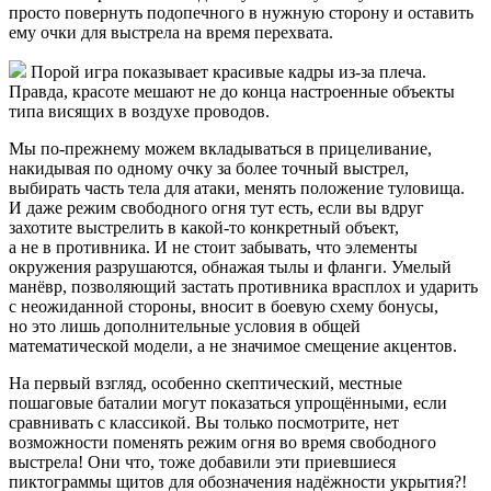
просто повернуть подопечного в нужную сторону и оставить
ему очки для выстрела на время перехвата.
Порой игра показывает красивые кадры из-за плеча.
Правда, красоте мешают не до конца настроенные объекты
типа висящих в воздухе проводов.
Мы по-прежнему можем вкладываться в прицеливание,
накидывая по одному очку за более точный выстрел,
выбирать часть тела для атаки, менять положение туловища.
И даже режим свободного огня тут есть, если вы вдруг
захотите выстрелить в какой-то конкретный объект,
а не в противника. И не стоит забывать, что элементы
окружения разрушаются, обнажая тылы и фланги. Умелый
манёвр, позволяющий застать противника врасплох и ударить
с неожиданной стороны, вносит в боевую схему бонусы,
но это лишь дополнительные условия в общей
математической модели, а не значимое смещение акцентов.
На первый взгляд, особенно скептический, местные
пошаговые баталии могут показаться упрощёнными, если
сравнивать с классикой. Вы только посмотрите, нет
возможности поменять режим огня во время свободного
выстрела! Они что, тоже добавили эти приевшиеся
пиктограммы щитов для обозначения надёжности укрытия?!