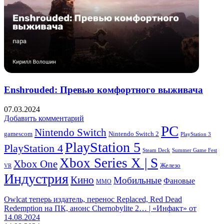
Enshrouded: Превью комфортного выживача
07.03.2024
Добавить комментарий
PC
Nintendo Switch
Nintendo Switch 2
gamescom
PlayStation 3
PlayStation 5
PlayStation 4
Steam Deck
Summer Game Fest
Xbox Series X | S
Xbox One
Железо
VR
Индустрия
Кино
Мобильные
Фановые
ММО
Owlcat теперь издатель, перенос Replaced, Red Dead
Redemption на ПК, анонс Chernobylite 2… | «Инфакт» от
14.08.2024