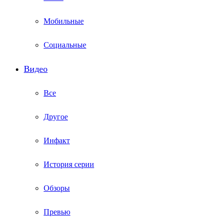
Мобильные
Социальные
Видео
Все
Другое
Инфакт
История серии
Обзоры
Превью