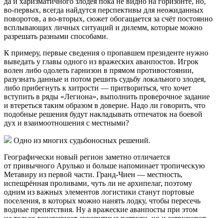
да и харизматичного злодея пока не видно на горизонте, но,
во-первых, всегда найдутся перспективы для неожиданных
поворотов, а во-вторых, сюжет обогащается за счёт постоянно
всплывающих личных ситуаций и дилемм, которые можно
разрешать разными способами.
К примеру, первые сведения о пропавшем президенте нужно
выведать у главы одного из вражеских аванпостов. Игрок
волен либо одолеть гарнизон в прямом противостоянии,
разузнать данные и потом решить судьбу локального злодея,
либо прибегнуть к хитрости — притвориться, что хочет
вступить в ряды «Легиона», выполнить проверочное задание
и втереться таким образом в доверие. Надо ли говорить, что
подобные решения будут накладывать отпечаток на боевой
дух и взаимоотношения с местными?
Одно из многих судьбоносных решений.
Географически новый регион заметно отличается
от привычного Арулько и больше напоминает тропическую
Метавиру из первой части. Гранд-Чиен — местность,
испещрённая проливами, чуть ли не архипелаг, поэтому
одним из важных элементов логистики станут портовые
поселения, в которых можно нанять лодку, чтобы пересечь
водные препятствия. Ну а вражеские аванпосты при этом