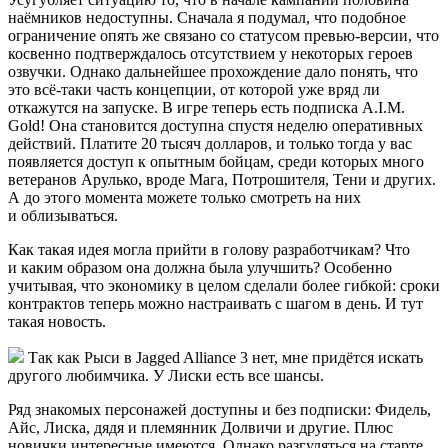
наёмников недоступны. Сначала я подумал, что подобное
ограничение опять же связано со статусом превью-версии, что
косвенно подтверждалось отсутствием у некоторых героев
озвучки. Однако дальнейшее прохождение дало понять, что
это всё-таки часть концепции, от которой уже вряд ли
откажутся на запуске. В игре теперь есть подписка A.I.M.
Gold! Она становится доступна спустя неделю оперативных
действий. Платите 20 тысяч долларов, и только тогда у вас
появляется доступ к опытным бойцам, среди которых много
ветеранов Арулько, вроде Мага, Потрошителя, Тени и других.
А до этого момента можете только смотреть на них
и облизываться.
Как такая идея могла прийти в голову разработчикам? Что
и каким образом она должна была улучшить? Особенно
учитывая, что экономику в целом сделали более гибкой: сроки
контрактов теперь можно настраивать с шагом в день. И тут
такая новость.
Так как Рыси в Jagged Alliance 3 нет, мне придётся искать
другого любимчика. У Лиски есть все шансы.
Ряд знакомых персонажей доступны и без подписки: Фидель,
Айс, Лиска, дядя и племянник Долвичи и другие. Плюс
новички интересные имеются. Однако разгуляться на старте