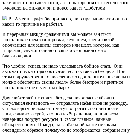
таки достаточно аккуратно, а с точки зрения стратегического
руководства отрядом он и вовсе радует удобством.
В JA3 есть крафт боеприпасов, но в превью-версии он по
какой-то причине не работал.
В перерывах между сражениями вы можете заняться
восстановлением экипировки, лечением, тренировкой
ополченцев для защиты секторов или шахт, которые, как
и прежде, служат основой вашего экономического
благополучия.
Что удобно, теперь не надо укладывать бойцов спать. Они
автоматически отдыхают сами, если остаются без дела. При
этом в дружественных поселениях за дополнительные деньги
можно обеспечить своим людям более быстрое и приятное
восстановление в местных барах.
Для любителей не сидеть без дела появилась ещё одна
актуальная активность — отправлять наёмников на разведку.
С некоторым риском они могут встретить неприятности
в виде диких зверей, что повлечёт ранения, но при этом
наверняка добудут ресурсы и, самое главное, данные
об окрестностях. Правда, на глобальной карте никаким
очевидным образом почему-то не отображается, собраны ли у