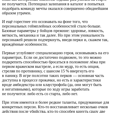
не получается. Потенциал залипания в каталог в попытках
подобрать команду мечты оказался совершенно обиднейшим
образом утрачен.
И ещё горестнее это осознавать на фоне того, что
персональных геймплейных особенностей стало больше.
Базовые параметры у бойцов прежние: здоровье, ловкость,
меткость, механика и так далее. Но при этом уникальность
персонажей решили подчеркнуть, введя перки и, скажем так,
врождённые особенности.
Первые углубляют специализацию героя, основываясь на его
параметрах. Если он достаточно подвижен, то это можно
подкрепить способностью бросаться в положение лёжа при
первом вражеском выстреле, а если мудр, то есть опция,
стреляя по противнику, с шансом 15 % ввергнуть его
в панику. В игре полсотни таких перков — основная часть
доступна в процессе прокачки, но есть и характеристики
вроде амбидекстра или клаустрофоба (да, они могут быть
и негативными), которые по ходу игры заработать
не получится: либо есть со старта, либо нет.
При этом имеются и более редкие таланты, придуманные для
конкретных персон. Кто-то восстанавливает несколько очков
действия после убийства, кто-то способен кинуть сразу две