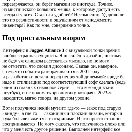
перезаряжается, он берёт магазин из ниоткуда. Точнее,
из мистического большого мешка, к которому доступ есть
всегда и у всех. Стало ли удобней? Несомненно. Ударило ли
это по реалистичности и ощущениям от менеджмента
инвентаря? Как по мне, совершенно точно.
Под пристальным взором
Интерфейс в
Jagged Alliance 3
с визуальной точки зрения
вообще странная сущность. Я не силён в дизайне, поэтому
не буду уж слишком растекаться мыслью, но не могу
не отметить, что словил диссонанс. Связан он, наверное,
с тем, что события разворачиваются в 2001 году
и разработчики встали перед непростой дилеммой: вроде бы
надо и стилизацию под соответствующий софт сделать (ведь
один из главных символов серии — это командирский
ноутбук), и не поломать эргономику, которая в 2023-м
находится, мягко говоря, на другом уровне.
Вот и получился некий мутант: где-то — закос под старую
«винду», а где-то — лаконичный плоский дизайн, который
куда больше вяжется с тачскринами. И это просто странно
воспринимается. Не могу сказать, что получилось плохо или
что у меня есть другое решение. Выполнен интерфейс всё-