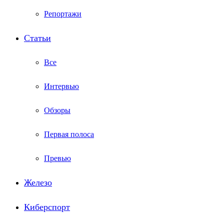
Репортажи
Статьи
Все
Интервью
Обзоры
Первая полоса
Превью
Железо
Киберспорт