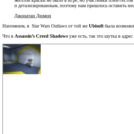
Жёлтой краски не было в игре, но участники плей-тесто
и детализированным, поэтому нам пришлось оставить нес
Джонатан Дюмон
Напомним, в
Star Wars Outlaws
от той же
Ubisoft
была возможно
Что в
Assassin’s Creed Shadows
уже есть, так это шутка в адре