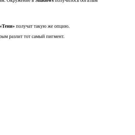
тям. Окружение в
Shadows
получилось богатым
«Тени»
получат такую же опцию.
орым разлит тот самый пигмент.