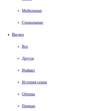
Мобильные
Социальные
Видео
Все
Другое
Инфакт
История серии
Обзоры
Превью