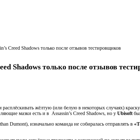
in’s Creed Shadows только после отзывов тестировщиков
reed Shadows только после отзывов тест
м расплёскивать жёлтую (или белую в некоторых случаях) краску
вляющие мазки есть и в
Assassin’s Creed Shadows
, но у
Ubisoft
был
than Dumont), изначально команда не собиралась отправлять в
«Т