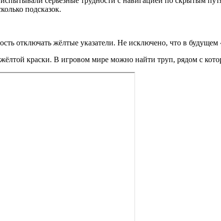
в испытывали серьёзные трудности с навигацией по скрытым пу
колько подсказок.
сть отключать жёлтые указатели. Не исключено, что в будущем
с жёлтой краски. В игровом мире можно найти труп, рядом с кот